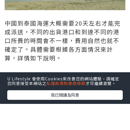
中國到泰國海運大概需要20天左右才能完
成派送，不同的出貨港口和到達不同的港
口所費的時間會不一樣，費用自然也就不
確定了。具體需要根據各方面情況來計
算，詳情如下說明。
U Lifestyle 會使用Cookies來改善您的網站體驗，請確定
如果每立方米大於167KG，則為重貨；反
您同意接受本網站之
私隱政策和使用條款
才可繼續瀏覽。
之，則為輕貨。而海運專線則直接是體
我已閱讀及同意
積，如果體積大於重（噸），按體計算，
反之按重量計。