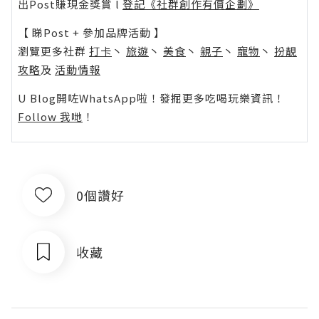
出Post賺現金獎賞 l
登記《社群創作有價企劃》
【 睇Post + 參加品牌活動 】
瀏覽更多社群
打卡
丶
旅遊
丶
美食
丶
親子
丶
寵物
丶
扮靚
攻略
及
活動情報
U Blog開咗WhatsApp啦！發掘更多吃喝玩樂資訊！
Follow 我哋
！
0個讚好
收藏