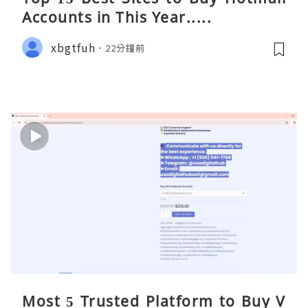
Accounts in This Year.....
xbgtfuh
22分鐘前
Most 5 Trusted Platform to Buy V