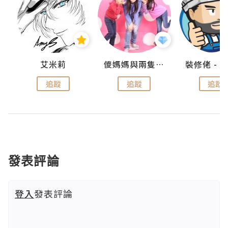
點滴
艾米莉
儍媽媽與兩隻小魔怪之家
追蹤
追蹤
追蹤
發表評論
登入
發表評論