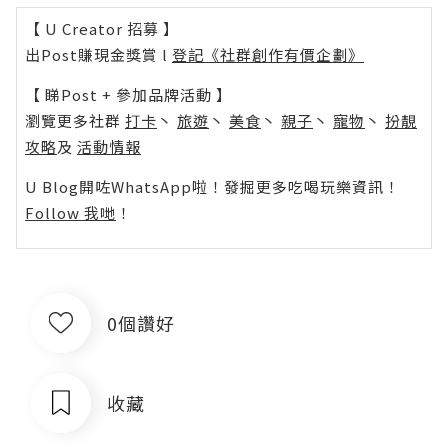
【 U Creator 招募 】
出Post賺現金獎賞 l
登記《社群創作有價企劃》
【 睇Post + 參加品牌活動 】
瀏覽更多社群
打卡
丶
旅遊
丶
美食
丶
親子
丶
寵物
丶
扮靚
攻略
及
活動情報
U Blog開咗WhatsApp啦！發掘更多吃喝玩樂資訊！
Follow 我哋
！
0個讚好
收藏