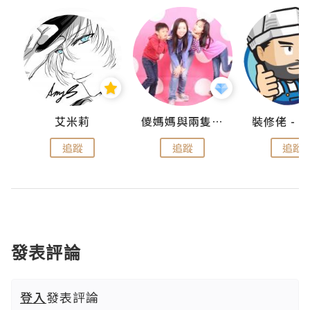
點滴
艾米莉
儍媽媽與兩隻小魔怪之家
追蹤
追蹤
追蹤
發表評論
登入
發表評論