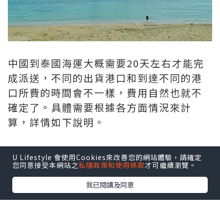
中國到泰國海運大概需要20天左右才能完
成派送，不同的出貨港口和到達不同的港
口所費的時間會不一樣，費用自然也就不
確定了。具體需要根據各方面情況來計
算，詳情如下說明。
U Lifestyle 會使用Cookies來改善您的網站體驗，請確定
如果每立方米大於167KG，則為重貨；反
您同意接受本網站之
私隱政策和使用條款
才可繼續瀏覽。
之，則為輕貨。而海運專線則直接是體
我已閱讀及同意
積，如果體積大於重（噸），按體計算，
反之按重量計。