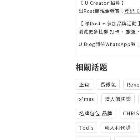
【 U Creator 招募 】
出Post賺現金獎賞 l
登記《
【 睇Post + 參加品牌活動 
瀏覽更多社群
打卡
丶
旅遊
U Blog開咗WhatsAp
相關話題
正貨
長銀包
Rene
x'mas
情人節快樂
名牌包包 品牌
CHRI
Tod's
意大利代購