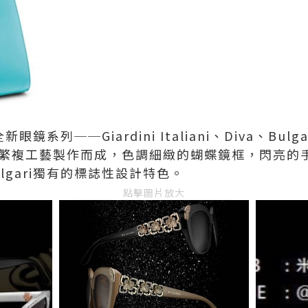
眼鏡系列──Giardini Italiani、Diva、Bulgar
─全都由繁複工藝製作而成，色調細緻的蝴蝶鏡框，閃亮
lgari獨有的標誌性設計特色。
點擊圖片放大