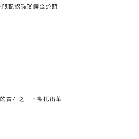
石蛇眼配綴琺瑯鑲金蛇頭
最精巧的寶石之一，襯托出華