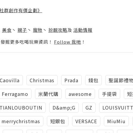
社群創作有價企劃》
】
丶
美食
丶
親子
丶
寵物
丶
扮靚攻略
及
活動情報
p啦！發掘更多吃喝玩樂資訊！
Follow 我哋
！
Caovilla
Christmas
Prada
錢包
聖誕節禮
Ferragamo
米蘭代購
awesome
手提袋
短
STIANLOUBOUTIN
D&amp;G
GZ
LOUISVUIT
merrychristmas
短銀包
VERSACE
MiuMiu