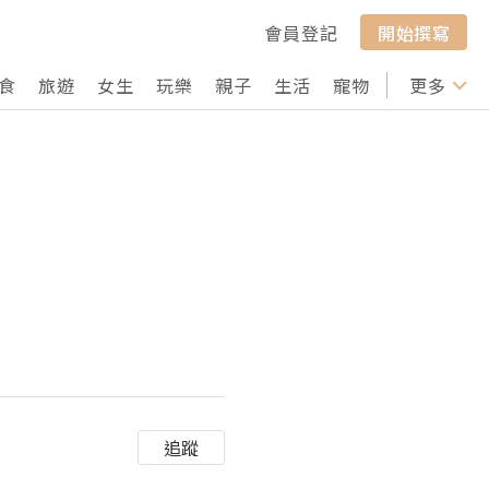
會員登記
開始撰寫
食
旅遊
女生
玩樂
親子
生活
寵物
行山
更多
打卡
追蹤