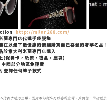
ection
http://milan288.com/
米蘭專門店代購手袋服飾
能在以最平最優惠的價錢購買自己喜愛的奢華名品
品於意大利米蘭專門店購入
上
(
保養卡，紙袋，禮盒，塵袋
)
中國部分地區免運費
訊
查詢任何牌子款式
並不代表本站的立場。因此本站對所有博客的立場、真實性、準確性