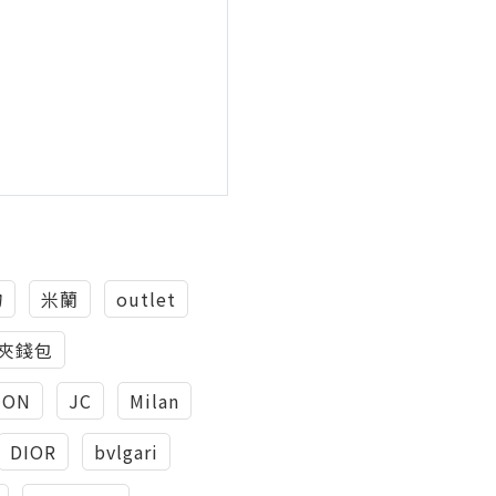
物
米蘭
outlet
夾錢包
TON
JC
Milan
DIOR
bvlgari