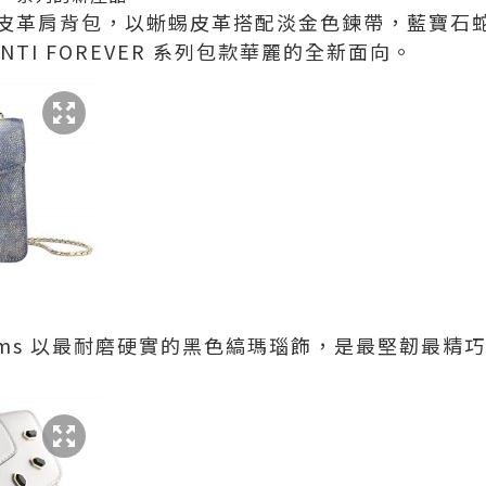
REVER皮革肩背包，以蜥蜴皮革搭配淡金色鍊帶，藍寶
NTI FOREVER 系列包款華麗的全新面向。
glie Gems 以最耐磨硬實的黑色縞瑪瑙飾，是最堅韌