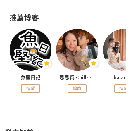
推薦博客
urnal
魚堅日記
思思賢 ChillMyBabe
rikala
追蹤
追蹤
追蹤