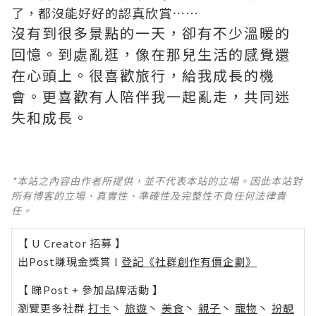
了，都沒能好好的認真欣賞……
沒有到很多景點的一天，卻有不少溫暖的
回憶。到處亂逛，像在那兒生活的感覺還
在心頭上。很喜歡旅行，給我成長的機
會。更喜歡有人陪伴我一起亂走，共同迷
失和成長。
*本站之內容由作者所提供，並不代表本站的立場。因此本站對
所有博客的立場、真實性、準確性及完整性不負任何法律責
任。
【 U Creator 招募 】
出Post賺現金獎賞 l
登記《社群創作有價企劃》
【 睇Post + 參加品牌活動 】
瀏覽更多社群
打卡
丶
旅遊
丶
美食
丶
親子
丶
寵物
丶
扮靚