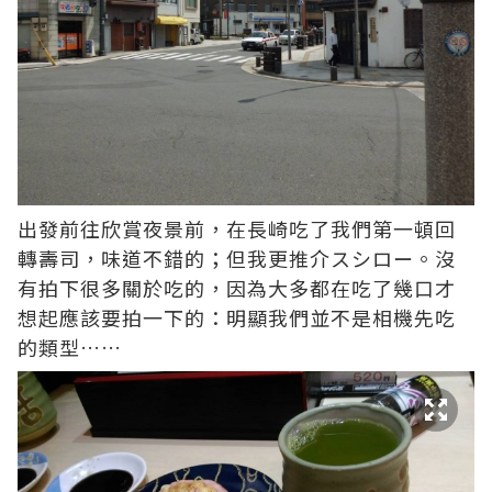
出發前往欣賞夜景前，在長崎吃了我們第一頓回
轉壽司，味道不錯的；但我更推介スシロー。沒
有拍下很多關於吃的，因為大多都在吃了幾口才
想起應該要拍一下的：明顯我們並不是相機先吃
的類型……