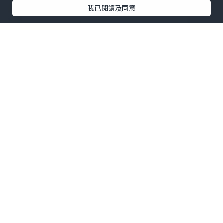
我已閱讀及同意
日本人大多會在晚上的時候向著每年的有
利方位「惠方」（2016年是在南南東），
默默地想著自己今年的願望，再大口咬下
惠方卷。