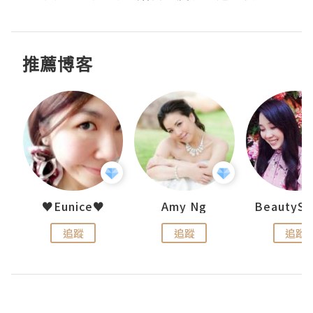
推薦博客
h 夏沫
♥Eunice♥
Amy Ng
追蹤
追蹤
追蹤