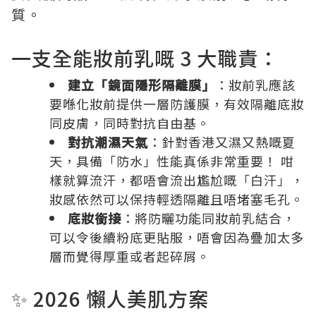
質。
一支全能妝前乳嘅 3 大職責：
建立「鏡面隱形隔離膜」
：妝前乳應該
要喺化妝前提供一層防護膜，有效隔離底妝
同皮膚，同時對抗自由基。
對抗潮濕天氣
：針對香港又濕又熱嘅夏
天，具備「防水」性能真係非常重要！ 咁
樣就算流汗，都唔會流出尷尬嘅「白汗」，
妝感依然可以保持輕透隔離且唔堵塞毛孔。
底妝銜接
：將防曬功能同妝前乳結合，
可以令後續粉底更貼服，唔會因為疊加太多
層而覺得厚重或者起碎屑。
✨ 2026 懶人美肌方案