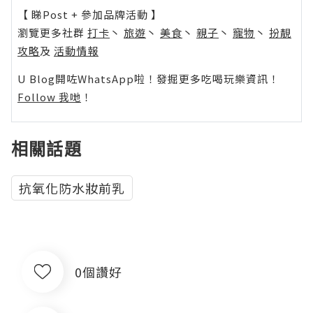
【 睇Post + 參加品牌活動 】
瀏覽更多社群
打卡
丶
旅遊
丶
美食
丶
親子
丶
寵物
丶
扮靚
攻略
及
活動情報
U Blog開咗WhatsApp啦！發掘更多吃喝玩樂資訊！
Follow 我哋
！
相關話題
抗氧化防水妝前乳
0個讚好