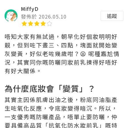
MiffyD
追蹤
發佈於 2026.05.10
唔知大家有無試過，朝早化好個妝明明好
靚，但到咗下晝三、四點，塊面就開始變
灰變黃，好似老咗幾歲咁？😫 呢種尷尬情
況，其實同你嘅防曬同妝前乳揀得好唔好
有好大關係。
為什麼底妝會「變質」？
其實主因係肌膚出油之後，粉底同油脂產
生咗氧化反應，令底妝變得暗沉。所以，
一支優秀嘅防曬產品，唔單止要防曬，仲
要具備高品質「抗氧化防水妝前乳」嘅特