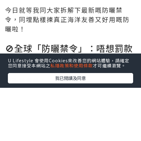
今日就等我同大家拆解下最新嘅防曬禁
令，同埋點樣揀真正海洋友善又好用嘅防
曬啦！
🚫全球「防曬禁令」：唔想罰款
就要睇清楚！
U Lifestyle 會使用Cookies來改善您的網站體驗，請確定
您同意接受本網站之
私隱政策和使用條款
才可繼續瀏覽。
而家越來越多國家落實
海洋友善
政策，規
我已閱讀及同意
管非常嚴格：
帛琉：全球首個立法國家，入境時海關
有權沒收唔合格產品，罰款仲可以高達
1,000 美元 ！
泰國：所有國家公園範圍都唔可以用含
有氧苯酮（Oxybenzone）等四種化學成分
嘅防曬，最高罰款 10 萬泰銖 。
夏威夷：已經禁止銷售含有氧苯酮同辛