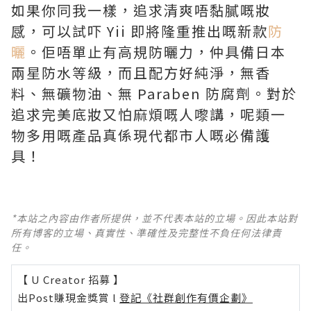
如果你同我一樣，追求清爽唔黏膩嘅妝
感，可以試吓 Yii 即將隆重推出嘅新款
防
曬
。佢唔單止有高規防曬力，仲具備日本
兩星防水等級，而且配方好純淨，無香
料、無礦物油、無 Paraben 防腐劑。對於
追求完美底妝又怕麻煩嘅人嚟講，呢類一
物多用嘅產品真係現代都市人嘅必備護
具！
*本站之內容由作者所提供，並不代表本站的立場。因此本站對
所有博客的立場、真實性、準確性及完整性不負任何法律責
任。
【 U Creator 招募 】
出Post賺現金獎賞 l
登記《社群創作有價企劃》