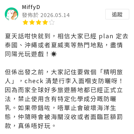
MiffyD
追蹤
發佈於 2026.05.14
夏天話咁快就到，相信大家已經 plan 定去
泰國、沖繩或者夏威夷等熱門地點，盡情
同陽光玩遊戲！☀️
但係出發之前，大家記住要做個「精明旅
人」，check 清楚行李入面嗰支防曬呀！
因為而家全球好多旅遊勝地都已經正式立
法，禁止使用含有特定化學成分嘅防曬
乳。如果帶錯咗，唔單止會破壞海洋生
態，仲隨時會被海關沒收或者面臨巨額罰
款，真係唔好玩。