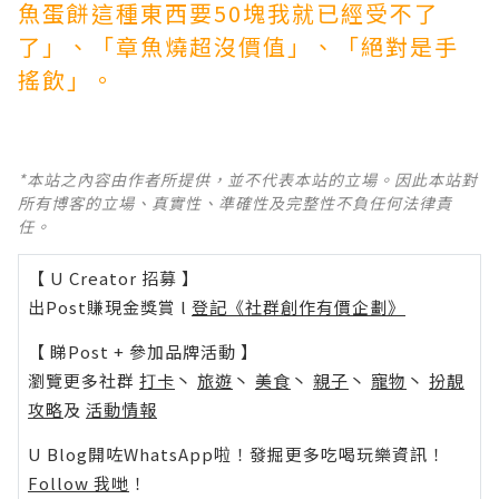
魚蛋餅這種東西要50塊我就已經受不了
了」、「章魚燒超沒價值」、「絕對是手
搖飲」。
*本站之內容由作者所提供，並不代表本站的立場。因此本站對
所有博客的立場、真實性、準確性及完整性不負任何法律責
任。
【 U Creator 招募 】
出Post賺現金獎賞 l
登記《社群創作有價企劃》
【 睇Post + 參加品牌活動 】
瀏覽更多社群
打卡
丶
旅遊
丶
美食
丶
親子
丶
寵物
丶
扮靚
攻略
及
活動情報
U Blog開咗WhatsApp啦！發掘更多吃喝玩樂資訊！
Follow 我哋
！