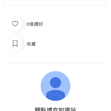
0個讚好
收藏
麵點博弈知識站