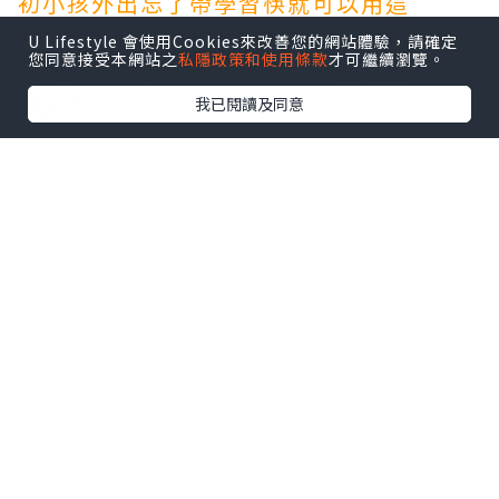
初小孩外出忘了帶學習筷就可以用這
招」。另外也有眼尖網友發現超台動作
U Lifestyle 會使用Cookies來改善您的網站體驗，請確定
您同意接受本網站之
私隱政策和使用條款
才可繼續瀏覽。
「即使是筷子變的，仍然要夾空氣兩
下」。
我已閱讀及同意
*本站之內容由作者所提供，並不代表本站的立場。因此本站對
所有博客的立場、真實性、準確性及完整性不負任何法律責
任。
【 U Creator 招募 】
出Post賺現金獎賞 l
登記《社群創作有價企劃》
【 睇Post + 參加品牌活動 】
瀏覽更多社群
打卡
丶
旅遊
丶
美食
丶
親子
丶
寵物
丶
扮靚
攻略
及
活動情報
U Blog開咗WhatsApp啦！發掘更多吃喝玩樂資訊！