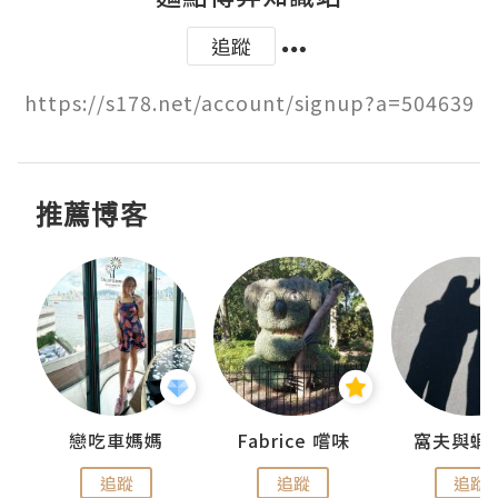
追蹤
https://s178.net/account/signup?a=504639
推薦博客
戀吃車媽媽
Fabrice 嚐味
窩夫與蝦
追蹤
追蹤
追蹤