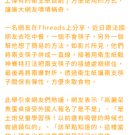
上僅有的衛生紙自創了方便使用的方式，
讓廣大網友嘖嘖稱奇。
一名網友在Threads上分享，近日跟法國
朋友去吃中餐，一個不會筷子，另外一個
幫他想了簡易的方法。如影片所見，他們
將兩支筷子併成一直線，接著用衛生紙
戰
神賽特打法
把兩支筷子的接縫處捆綁住，
最後再將兩邊對折。透過衛生紙讓兩支筷
子間保有彈性，方便夾取食物。
此舉引來網友們熱議，網友表示「高麗菜
煮蛋桌接受外國人報名了是不是」、「是
土炮兒童學習筷！以前還有吸管的時候也
做過類似的」、「該早點知道的，這樣當