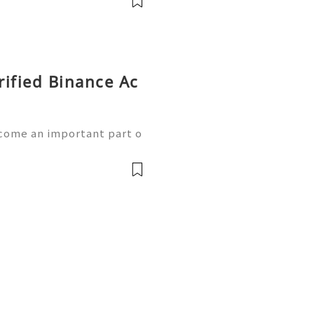
rified Binance Ac
come an important part o
maintaining a secure acc
uable assets. In 2026, use