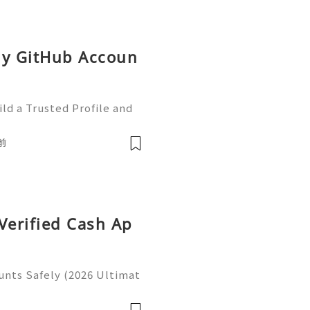
uy GitHub Accoun
ld a Trusted Profile and
tHub is one of the worl
e development and collabo
前
Verified Cash Ap
unts Safely (2026 Ultimat
gital financial world, ver
ingly used for secure tra