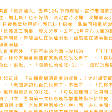
美食「捲餅達人」去年12月中旬熄燈，當時老闆接
住，加上員工也不好請，決定暫時收攤，收攤前吸
5）日被民眾發現新店面已掛上招牌，準備回歸重新
「信義區三兩事」發文分享，去年12月宣布收攤的
重新開幕，新店面也在原址附近，雖然還在裝潢但
卻很兩極。
友直呼意外，「是原來的老闆～沒錯的」、「哇哇
買，終於有機會
免傭百家樂意思
吃吃看了」、「還
而已，很近」、「漲價也願意吃+1」、「還好頂他
引起質疑，「有種欺騙消費者的感覺...？之前說要
」、「老闆當初也自己說累了，不做了」、「已經
，但烤鴨捲餅真的好吃」、「可以這樣開了又關開
關了四次，老闆第一次休息是為增進技術研發餅皮
潮問題收攤，之後再搬到美妝店旁店面，去年底關
找店面做，後來透過介紹接下新店面，加上老闆姊