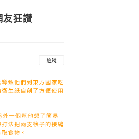
網友狂讚
追蹤
也導致他們到東方國家吃
的衛生紙自創了方便使用
，另外一個幫他想了簡易
特打法
把兩支筷子的接縫
夾取食物。