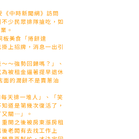
受《中時新聞網》訪問
引不少民眾排隊搶吃，如
營業。
銅板美食「捲餅達
已掛上招牌，消息一出引
哇～～強勢回歸嗎？」、
以為被租金逼著提早退休
店面的潤餅不是賣蔥油
關每天排一堆人」、「笑
不知道是第幾次復活了，
了又關⋯」。
，重開之後被房東漲房租
店後老闆有去找工作上
姊願意再幫忙，才決定回