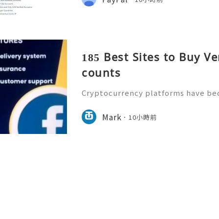
nsactions, personal f
185 Best Sites to Buy Ve
counts
Cryptocurrency platforms have be
f the modern digital economy, and 
ount is essential for protecting val
Mark
10小時前
rs need reliable knowled