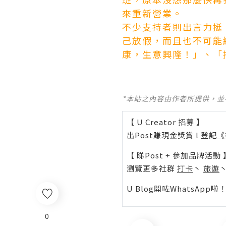
來重新營業。
不少支持者則出言力挺
己放假，而且也不可能
康，生意興隆！」、「
*本站之內容由作者所提供，
【 U Creator 招募 】
出Post賺現金獎賞 l
登記《
【 睇Post + 參加品牌活動 
瀏覽更多社群
打卡
丶
旅遊
U Blog開咗WhatsAp
0