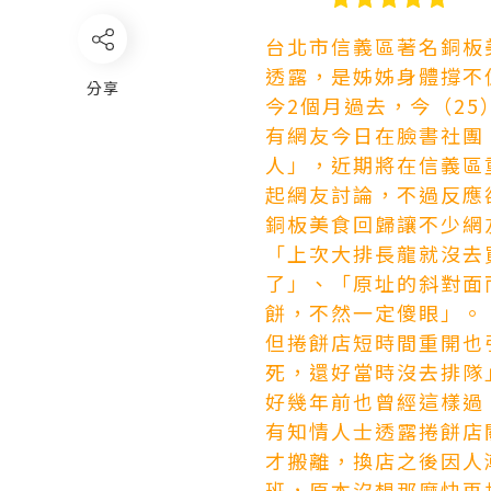
台北市信義區著名銅板
透露，是姊姊身體撐不
分享
今2個月過去，今（2
有網友今日在臉書社團
人」，近期將在信義區
起網友討論，不過反應
銅板美食回歸讓不少網
「上次大排長龍就沒去
了」、「原址的斜對面
餅，不然一定傻眼」。
但捲餅店短時間重開也
死，還好當時沒去排隊
好幾年前也曾經這樣過
有知情人士透露捲餅店
才搬離，換店之後因人
班，原本沒想那麼快再