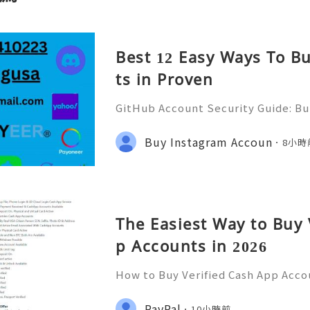
Best 12 Easy Ways To B
ts in Proven
GitHub Account Security Guide: Bui
Protect Your Developer Identity Gi
d's leading platforms for softwar
Buy Instagram Accoun
8小時
ration. Millions of develo
The Easiest Way to Buy 
p Accounts in 2026
How to Buy Verified Cash App Acco
e Guide) Introduction In today’s di
ified Cash App accounts are increas
PayPal
10小時前