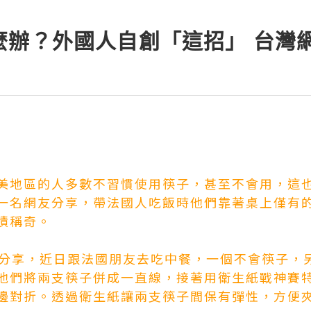
麼辦？外國人自創「這招」 台灣
美地區的人多數不習慣使用筷子，甚至不會用，這
一名網友分享，帶法國人吃飯時他們靠著桌上僅有
嘖稱奇。
ds上分享，近日跟法國朋友去吃中餐，一個不會筷子
他們將兩支筷子併成一直線，接著用衛生紙
戰神賽
邊對折。透過衛生紙讓兩支筷子間保有彈性，方便