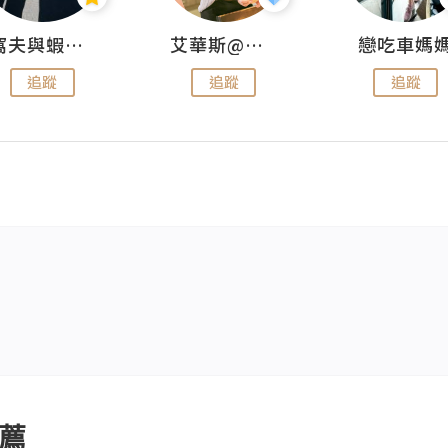
窩夫與蝦子餅
艾華斯@鄭大小姐工房
戀吃車媽
追蹤
追蹤
追蹤
薦