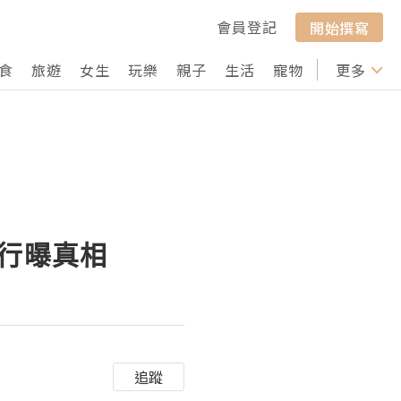
會員登記
開始撰寫
食
旅遊
女生
玩樂
親子
生活
寵物
行山
更多
打卡
內行曝真相
追蹤