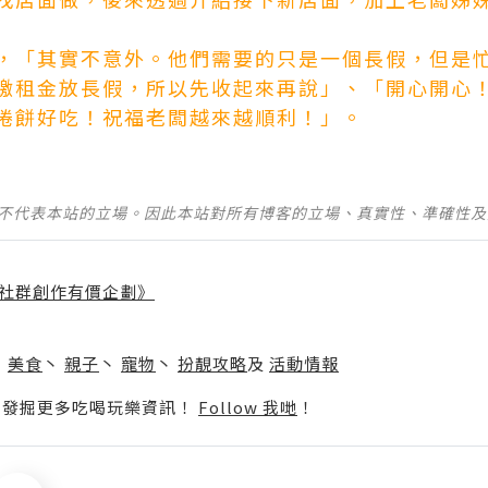
，「其實不意外。他們需要的只是一個長假，但是
繳租金放長假，所以先收起來再說」、「開心開心
捲餅好吃！祝福老闆越來越順利！」。
並不代表本站的立場。因此本站對所有博客的立場、真實性、準確性
社群創作有價企劃》
】
丶
美食
丶
親子
丶
寵物
丶
扮靚攻略
及
活動情報
p啦！發掘更多吃喝玩樂資訊！
Follow 我哋
！