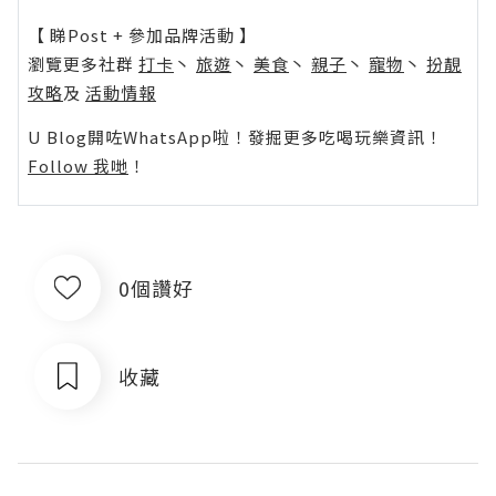
【 睇Post + 參加品牌活動 】
瀏覽更多社群
打卡
丶
旅遊
丶
美食
丶
親子
丶
寵物
丶
扮靚
攻略
及
活動情報
U Blog開咗WhatsApp啦！發掘更多吃喝玩樂資訊！
Follow 我哋
！
0個讚好
收藏