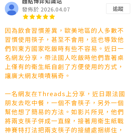
麵點博弈知識站
追蹤
發佈於 2026.04.07
因為飲食習慣差異，歐美地區的人多數不
習慣使用筷子，甚至不會用，這也導致他
們到東方國家吃飯時有些不容易。近日一
名網友分享，帶法國人吃飯時他們靠著桌
上僅有的衛生紙自創了方便使用的方式，
讓廣大網友嘖嘖稱奇。
一名網友在Threads上分享，近日跟法國
朋友去吃中餐，一個不會筷子，另外一個
幫他想了簡易的方法。如影片所見，他們
將兩支筷子併成一直線，接著用衛生紙
戰
神賽特打法
把兩支筷子的接縫處捆綁住，