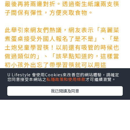
最後再將兩邊對折。透過衛生紙讓兩支筷
子間保有彈性，方便夾取食物。
此舉引來網友們熱議，網友表示「高麗菜
煮蛋桌接受外國人報名了是不是」、「是
土炮兒童學習筷！以前還有吸管的時候也
做過類似的」、「該早點知道的，這樣當
初小孩外出忘了帶學習筷就可以用這
招」。另外也有眼尖網友發現超台動作
U Lifestyle 會使用Cookies來改善您的網站體驗，請確定
您同意接受本網站之
私隱政策和使用條款
才可繼續瀏覽。
「即使是筷子變的，仍然要夾空氣兩
下」。
我已閱讀及同意
*本站之內容由作者所提供，並不代表本站的立場。因此本站對
所有博客的立場、真實性、準確性及完整性不負任何法律責
任。