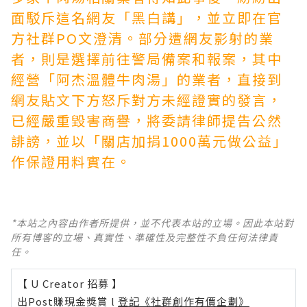
面駁斥這名網友「黑白講」，並立即在官
方社群PO文澄清。部分遭網友影射的業
者，則是選擇前往警局備案和報案，其中
經營「阿杰溫體牛肉湯」的業者，直接到
網友貼文下方怒斥對方未經證實的發言，
已經嚴重毀害商譽，將委請律師提告公然
誹謗，並以「關店加捐1000萬元做公益」
作保證用料實在。
*本站之內容由作者所提供，並不代表本站的立場。因此本站對
所有博客的立場、真實性、準確性及完整性不負任何法律責
任。
【 U Creator 招募 】
出Post賺現金獎賞 l
登記《社群創作有價企劃》