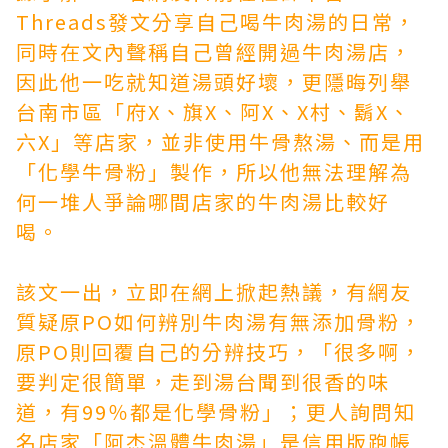
Threads發文分享自己喝牛肉湯的日常，
同時在文內聲稱自己曾經開過牛肉湯店，
因此他一吃就知道湯頭好壞，更隱晦列舉
台南市區「府X、旗X、阿X、X村、鬍X、
六X」等店家，並非使用牛骨熬湯、而是用
「化學牛骨粉」製作，所以他無法理解為
何一堆人爭論哪間店家的牛肉湯比較好
喝。
該文一出，立即在網上掀起熱議，有網友
質疑原PO如何辨別牛肉湯有無添加骨粉，
原PO則回覆自己的分辨技巧，「很多啊，
要判定很簡單，走到湯台聞到很香的味
道，有99％都是化學骨粉」；更人詢問知
名店家「阿杰溫體牛肉湯」是
信用版跑帳