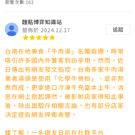
瀏覽次數:162
麵點博弈知識站
追蹤
發佈於 2024.12.17
台南在地美食「牛肉湯」名聞遐邇，時常
吸引許多國內外饕客到訪享用。然而，近
日傳出有網友發文指控，台南多家牛肉湯
業者湯頭是使用「化學牛骨粉」、並非熬
煮而成，更拿進口冷凍牛充當本土牛，消
息在網上掀起譁然，被影射店家得知此事
後，除出面駁斥相關言論，也有部分店家
決定提告網友捍衛商譽。
據了解，一名網友日前在社群平台