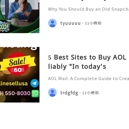
Why You Should Buy an Old Snapch
er Support — Fast, Reliable & Alw
tsApp: +1 (506) 541-7768 ✈️✨💎🌐🚀
tyuuuuu
11小時前
ub 🎮✨💎🌐🚀⭐ Discord: usadigital
5 Best Sites to Buy AOL
liably "In today's
AOL Mail: A Complete Guide to Cre
ring Your Email Account Introduct
Online Support 24/7 🚀📡💬📱🛸👑 
trdgfdg
11小時前
a 🎮💻👨‍💻🎙️🔥👑 Discord ➜ Account