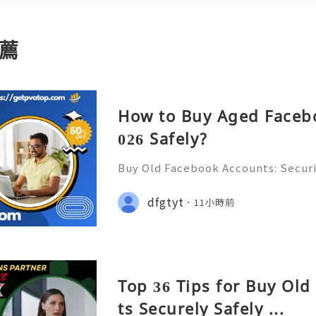
薦
How to Buy Aged Facebo
026 Safely?
Buy Old Facebook Accounts: Securi
s, Account Ownership & Safe Altern
📞📩 We’re always ready to help 
dfgtyt
11小時前
🌐✨ We are available online 24/7 
Top 36 Tips for Buy Ol
ts Securely Safely ...