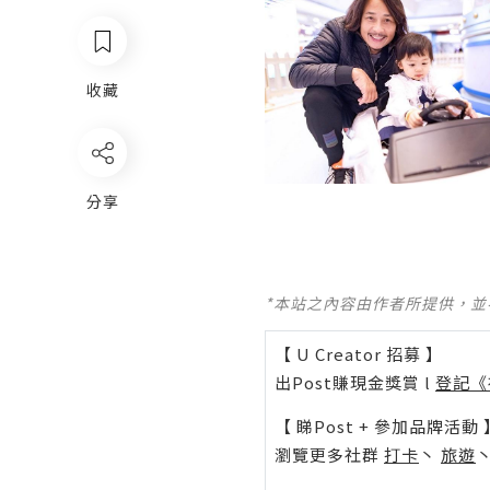
收藏
分享
*本站之內容由作者所提供，
【 U Creator 招募 】
出Post賺現金獎賞 l
登記《
【 睇Post + 參加品牌活動 
瀏覽更多社群
打卡
丶
旅遊