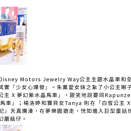
sney Motors Jewelry Way公主主題水晶
其實「少女心爆發」。朱薰愛女妹之紮了小公主辮
主 X 夢幻紫水晶馬車」，甜笑地說要同Rapunz
晶馬車」；楊洛婷和寶貝女Tanya 則在「白雪公主 
妃」天真爛漫，在夢樂園遊走，恍如進入巨型童話世界
幻蘑菇仔。