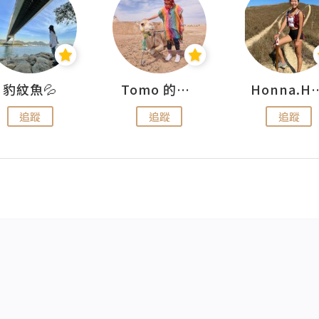
豹紋魚💦
Tomo 的快樂宇宙
Honna.
追蹤
追蹤
追蹤