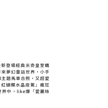
車和全新登場經典米奇皇室轎
子來夢幻童話世界，小手
el主題馬車合照，又超愛
X 紅蝴蝶水晶座駕」瘋狂
中，like爆「愛麗絲