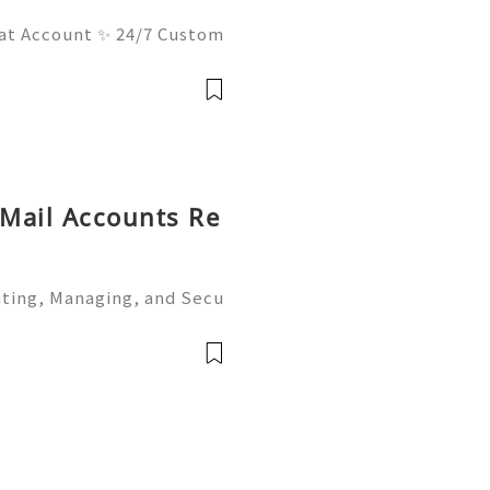
at Account ✨ 24/7 Custom
ays Ready 📲✨💎🌐🚀⭐ Wha
⭐ Telegram: @usadigitalh
hub 📧✨💎
 Mail Accounts Re
ating, Managing, and Secu
ion 👑🌍🚀💎⚡✨ Available➜
Telegram ➜ @onlinesellus
 Servic