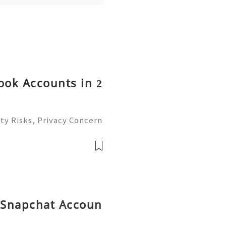
ok Accounts in 2
ty Risks, Privacy Concern
atives Guide 2026 🚪🚀💬
you 24/7! 😊💯🔥 💼⏰📩🌟

d Snapchat Accoun