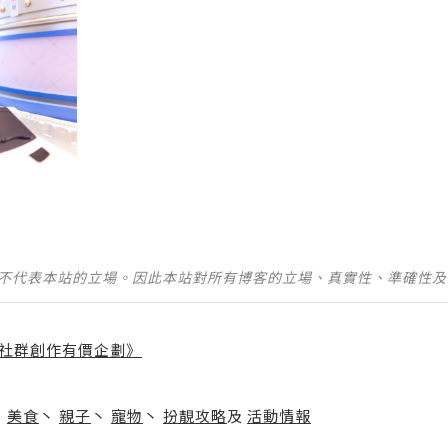
並不代表本站的立場。因此本站對所有博客的立場、真實性、準確性
社群創作有價企劃》
】
丶
美食
丶
親子
丶
寵物
丶
扮靚攻略
及
活動情報