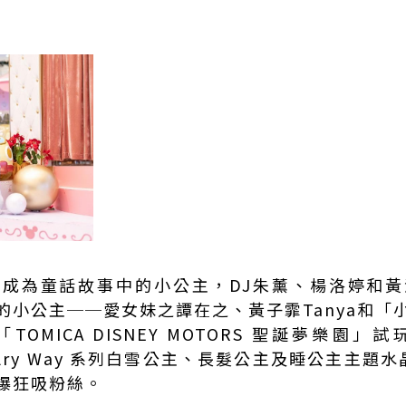
成為童話故事中的小公主，DJ朱薰、楊洛婷和
的小公主──愛女妹之譚在之、黃子霏Tanya和「
OMICA DISNEY MOTORS 聖誕夢樂園
 Jewelry Way 系列白雪公主、長髮公主及睡公主
爆狂吸粉絲。