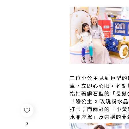
三位小公主見到巨型的Di
車，立即心心眼，名副
指指著鑽石型的「長髮公
「睡公主 X 玫瑰粉水
打卡；而兩歲的「小黃
水晶座駕」及旁邊的夢
0