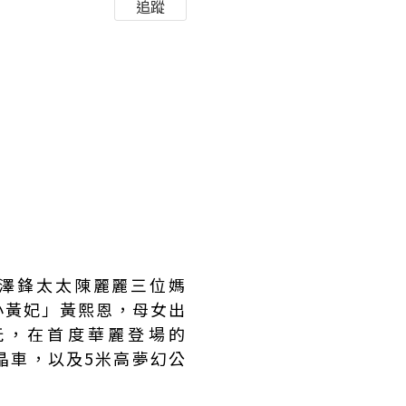
追蹤
黃澤鋒太太陳麗麗三位媽
小黃妃」黃熙恩，母女出
」試玩，在首度華麗登場的
主題水晶車，以及5米高夢幻公