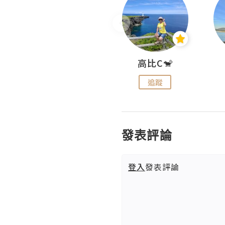
Nei Ho! 你好:)
高比C🐒
追蹤
追蹤
發表評論
登入
發表評論