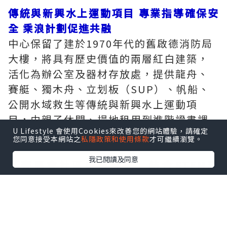
傳統與新興水上運動項目 專業指導確保安
全 乘浪計劃促進共融
中心保留了建於1970年代的舊啟德消防局
大樓，將具有歷史價值的兩層紅白建築，
活化為辦公室及器材存放處，提供龍舟、
賽艇、獨木舟、立划板（SUP）、帆船、
公開水域救生等傳統與新興水上運動項
目，由親子休閒、場地租用到進階證書課
U Lifestyle 會使用Cookies來改善您的網站體驗，請確定
程一應俱全。
您同意接受本網站之
私隱政策和使用條款
才可繼續瀏覽。
我已閱讀及同意
「賽馬會社區乘浪計劃」結合STEM理
念 將水上運動深入社區
中心透過由香港賽馬會慈善信託基金捐
助、為期3年的「賽馬會社區乘浪計劃」，
將水上運動深入社區，讓更多普羅市民體