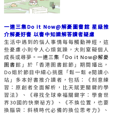
一連三集Do it Now@解憂圖書館 星級推
介解憂好書 以書中知識解答讀者疑慮
生活中遇到的惱人事情每每觸動神經，這
些憂慮小則令人心煩氣躁，大則窒礙個人
成長或尋夢。
一連三集「Do it Now@解憂
圖書
館」於「香港圖書館節」期間播出，
Do姐於節目中細心挑選「鬆一鬆 e閱讀小
站」多本好書推介讀者，包括：《刻意練
習：原創者全面解析，比天賦更關鍵的學
習法》、《尋找全球幸福關鍵字：學會世
界30國的快樂祕方》、《不換位置，也要
換腦袋：斜槓時代必備的換位思考力》、