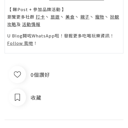
【 睇Post + 參加品牌活動 】
瀏覽更多社群
打卡
丶
旅遊
丶
美食
丶
親子
丶
寵物
丶
扮靚
攻略
及
活動情報
U Blog開咗WhatsApp啦！發掘更多吃喝玩樂資訊！
Follow 我哋
！
0個讚好
收藏