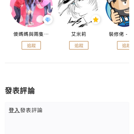
點滴
儍媽媽與兩隻小魔怪之家
艾米莉
追蹤
追蹤
追蹤
發表評論
登入
發表評論