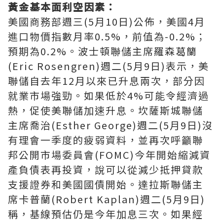
黃金基本面利空因素：
美國商務部週三(5月10日)公佈，美國4月
進口物價指數月率0.5%，前值為-0.2%；
預期為0.2%。波士頓聯儲主席羅森葛籣
(Eric Rosengren)週二(5月9日)表示，美
聯儲自去年12月以來已升息兩次，部分因
就業市場強勁。如果低於4%可能令經濟過
熱，促使美聯儲加速升息。坎薩斯城聯儲
主席喬治(Esther George)週二(5月9日)沒
有理會一季度的疲弱資料，並再次呼籲聯
邦公開市場委員會(FOMC)今年開始縮減資
產負債表再投資，說可以從減少抵押貸款
支援證券和美國國債開始。達拉斯聯儲主
席卡普蘭(Robert Kaplan)週二(5月9日)
稱，基線預估仍是今年加息三次。如果經