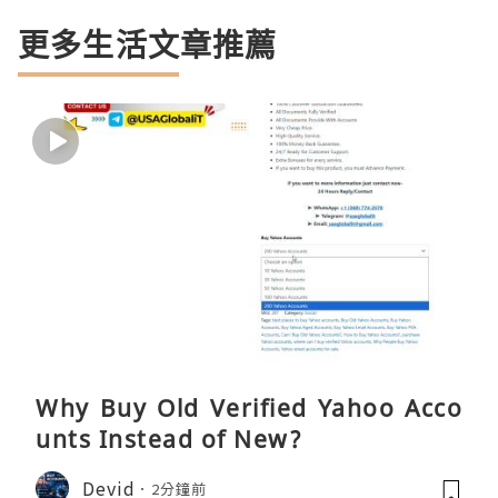
更多生活文章推薦
Why Buy Old Verified Yahoo Acco
unts Instead of New?
Devid
2分鐘前