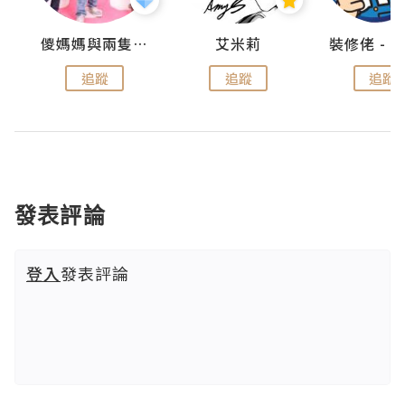
點滴
儍媽媽與兩隻小魔怪之家
艾米莉
追蹤
追蹤
追蹤
發表評論
登入
發表評論