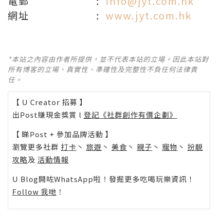
電郵 :
info@jyt.com.hk
網址 :
www.jyt.com.hk
*本站之內容由作者所提供，並不代表本站的立場。因此本站對
所有博客的立場、真實性、準確性及完整性不負任何法律責
任。
【 U Creator 招募 】
出Post賺現金獎賞 l
登記《社群創作有價企劃》
【 睇Post + 參加品牌活動 】
瀏覽更多社群
打卡
丶
旅遊
丶
美食
丶
親子
丶
寵物
丶
扮靚
攻略
及
活動情報
U Blog開咗WhatsApp啦！發掘更多吃喝玩樂資訊！
Follow 我哋
！