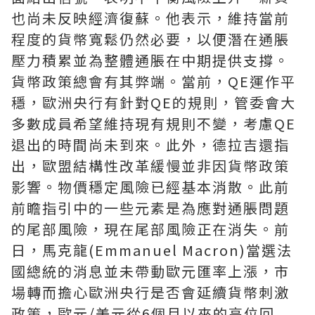
也尚未反映經濟復蘇。他表示，維持當前
程度的貨幣寬鬆仍然必要，以便潛在通脹
壓力積累並為整體通脹在中期提供支撐。
貨幣政策總會有其弊端。當前，QE運作平
穩，歐洲央行有針對QE的規則，管委會大
多數成員希望維持現有規則不變，考慮QE
退出的時間尚未到來。此外，德拉吉還指
出，歐盟結構性改革緩慢並非因貨幣政策
影響。物價穩定風險已經基本消散。此前
前瞻指引中的一些元素是為應對通脹問題
的尾部風險，現在尾部風險正在消失。前
日，馬克龍(Emmanuel Macron)當選法
國總統的消息並未帶動歐元匯率上漲，市
場轉而擔心歐洲央行是否會延續貨幣刺激
政策，歐元/美元從6個月以來的高位回