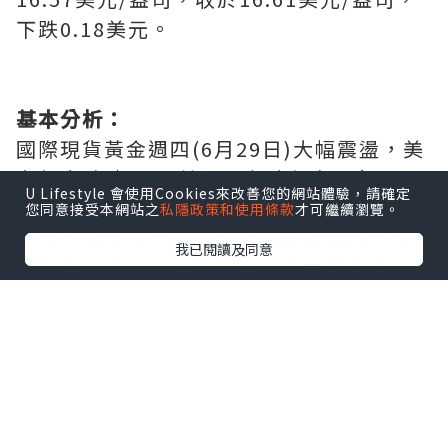
下跌0.18美元。
基本分析：
國際現貨黃金週四(6月29日)大幅震盪，美
市盤中跌破1240美元。有跡象表明各國可
U Lifestyle 會使用Cookies來改善您的網站體驗，請確定
能會縮減超寬鬆貨幣政策，推動大西洋兩
您同意接受本網站之
私隱政策和使用條款
才可繼續瀏覽。
岸債券收益率上升，雖然美元盤中跌至8個
我已閱讀及同意
月新低促使金價短暫走高；但美國國債收
益率基準和德國10年政府債券收益率創5周
高點，投資者受到歐洲央行回歸貨幣刺激
計畫的提振，造成黃金轉跌。日內公佈的
美國至6月24日當周初請失業金人數為24.4
萬人，比上周略有增長；美國第一季度實