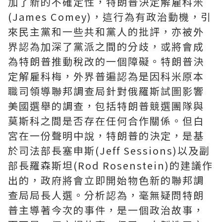
加了新的不確定性，特朗普決定解雇科米
(James Comey)，這行為有政治動機，引
來民主黨和一些共和黨人的批評，亦被外
界認為加深了黨派之間的分歧，或將會成
為特朗普推動稅改的一個障礙。特朗普決
定解雇科梅，外界普遍認為是因科米原本
職司領導聯邦調查局針對俄羅斯試圖影響
美國選舉的調查，包括特朗普競選團隊與
莫斯科之間是否存在任何合作關係。但白
宮在一份聲明中說，特朗普的決定，是基
於司法部長塞申斯(Jeff Sessions)以及副
部長羅森斯坦(Rod Rosenstein)的建議作
出的，政府將會立即開始物色新的聯邦調
查局局長人選。分析認為，毫無疑問特朗
普主導著今次的事件，是一個政治故事，