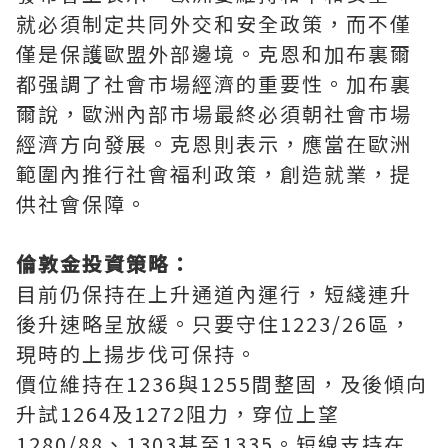
就必須制定共同外交和安全政策，而不僅
僅是保護歐盟外部邊境。克恩和加布裏爾
都强調了社會市場經濟的重要性。加布裏
爾說，歐洲內部市場最終必須朝社會市場
經濟方向發展。克恩則表示，應當在歐洲
範圍內推行社會福利政策，創造就業，提
供社會保障。
倫敦金投資策略：
目前仍保持在上升通道內運行，短綫連升
後升速略呈放緩。只要守住1223/26區，
現時的上揚步伐可保持。
價位維持在1236與1255間整固，及後傾向
升試1264及1272阻力，穿位上望
1280/88、1303甚至1335。短線支持在