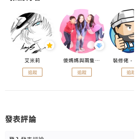
點滴
艾米莉
儍媽媽與兩隻小魔怪之家
追蹤
追蹤
追蹤
發表評論