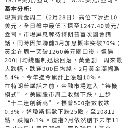
基本分析:
現貨黃金周二（2月28日）高位下滑近10
美元，全日盤中最低下探至1247.40美元/
盎司。市場屏息等待特朗普首次國會講
話，同時因美聯儲3月加息概率突破70%；
黃金在周一突破1260美元關口後，遭遇
200日均綫壓制迅速回落，黃金創一周來最
大跌幅，跌穿200日均綫。2月黃金漲幅爲
5.4%，今年迄今累計上漲超10%。
在特朗普講話之前，金融市場進入“待機
模式”。美國股市周二收盤下跌，止步
“十二連創新高”。標普500指數收跌
0.3%，道瓊斯指數下跌25點，至20812
點，跌幅0.1%。道指2月依然創下去年11