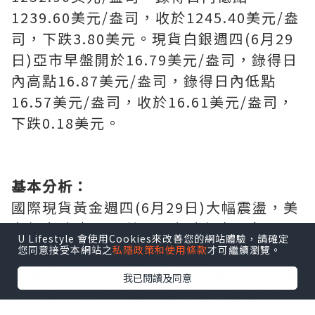
1239.60美元/盎司，收於1245.40美元/盎
司，下跌3.80美元。現貨白銀週四(6月29
日)亞市早盤開於16.79美元/盎司，錄得日
內高點16.87美元/盎司，錄得日內低點
16.57美元/盎司，收於16.61美元/盎司，
下跌0.18美元。
基本分析：
國際現貨黃金週四(6月29日)大幅震盪，美
市盤中跌破1240美元。有跡象表明各國可
U Lifestyle 會使用Cookies來改善您的網站體驗，請確定
能會縮減超寬鬆貨幣政策，推動大西洋兩
您同意接受本網站之
私隱政策和使用條款
才可繼續瀏覽。
岸債券收益率上升，雖然美元盤中跌至8個
我已閱讀及同意
月新低促使金價短暫走高；但美國國債收
益率基準和德國10年政府債券收益率創5周