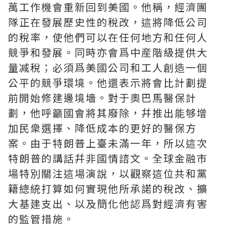
萬工作機會重新回到美國。他稱，經濟團
隊正在發展歷史性的稅改，這將降低公司
的稅率，使他們可以在任何地方和任何人
競爭和發展。同時亦會爲中産階級提供大
量减稅；必須爲美國公司和工人創造一個
公平的競爭環境。他還表示將會比計劃提
前開始修建邊境墻。對于奧巴馬醫保計
劃，他呼籲國會將其廢除，幷推出能够增
加民衆選擇、降低成本的更好的醫保方
案。由于特朗普上臺未滿一年，所以這次
特朗普的講話幷非國情諮文。全球金融市
場特別關注這場演說，以觀察這位共和黨
籍總統打算如何實現他所承諾的稅改、擴
大基建支出、以及簡化他認爲對經濟有害
的監管措施。