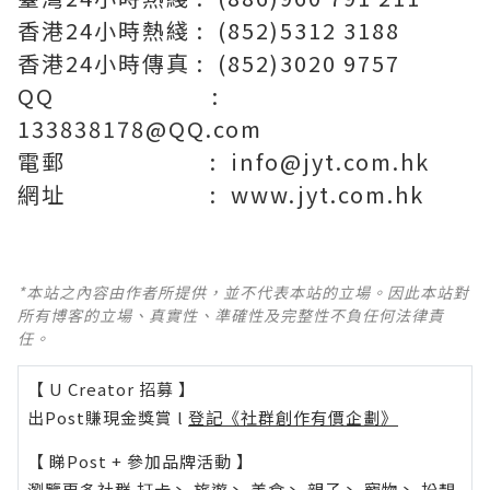
香港24小時熱綫 : (852)5312 3188
香港24小時傳真 : (852)3020 9757
QQ :
133838178@QQ.com
電郵 : info@jyt.com.hk
網址 : www.jyt.com.hk
*本站之內容由作者所提供，並不代表本站的立場。因此本站對
所有博客的立場、真實性、準確性及完整性不負任何法律責
任。
【 U Creator 招募 】
出Post賺現金獎賞 l
登記《社群創作有價企劃》
【 睇Post + 參加品牌活動 】
瀏覽更多社群
打卡
丶
旅遊
丶
美食
丶
親子
丶
寵物
丶
扮靚