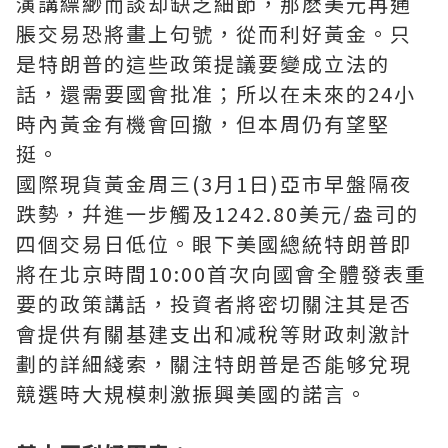
演講縹緲而談却缺乏細節，那麽美元再通
脹交易恐將畫上句號，從而利好黃金。只
是特朗普的這些政策提議要變成立法的
話，還需要國會批准；所以在未來的24小
時內黃金有機會回撤，但本周仍有望堅
挺。
國際現貨黃金周三(3月1日)亞市早盤隔夜
跌勢，幷進一步觸及1242.80美元/盎司的
四個交易日低位。眼下美國總統特朗普即
將在北京時間10:00首次向國會全體發表重
要的政策講話，投資者將密切關注其是否
會提供有關基建支出和减稅等財政刺激計
劃的詳細綫索，關注特朗普是否能够兌現
競選時大規模刺激振興美國的諾言。