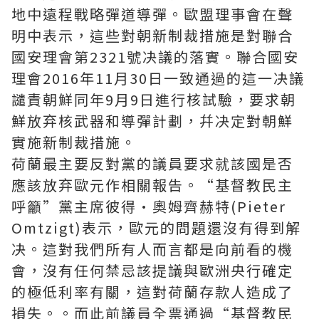
地中遠程戰略彈道導彈。歐盟理事會在聲
明中表示，這些對朝新制裁措施是對聯合
國安理會第2321號决議的落實。聯合國安
理會2016年11月30日一致通過的這一决議
譴責朝鮮同年9月9日進行核試驗，要求朝
鮮放弃核武器和導彈計劃，幷决定對朝鮮
實施新制裁措施。
荷蘭最主要反對黨的議員要求就該國是否
應該放弃歐元作相關報告。“基督教民主
呼籲”黨主席彼得·奧姆齊赫特(Pieter
Omtzigt)表示，歐元的問題還沒有得到解
决。這對我們所有人而言都是向前看的機
會，沒有任何禁忌該提議與歐洲央行確定
的極低利率有關，這對荷蘭存款人造成了
損失。。而此前議員全票通過“基督教民