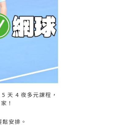
 天 4 夜多元課程，
險家！
以輕鬆安排。