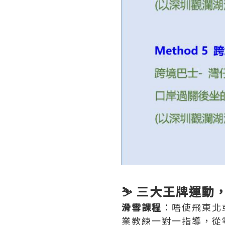
⛷️ 三大王牌運
滑雪課程
：唔使飛東北
業教練一對一指導，從