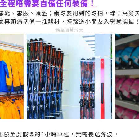
全程唔需要自備任何裝備！
雪靴、雪服、頭盔；網球要用到的球拍，球；高爾
使再頭痛準備一堆器材，輕鬆送小朋友入營就搞掂
點擊圖片放大
出發至度假區約1小時車程，無需長途奔波。