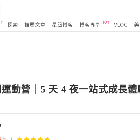
探索
推薦文章
星級博客
博客專享
VLOG
美
觀瀾湖運動營｜5 天 4 夜一站式成長
n
酒店