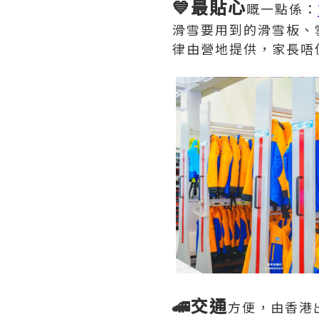
💙最貼心
嘅一點係：
滑雪要用到的滑雪板、
律由營地提供，家長唔
🚄交通
方便，由香港