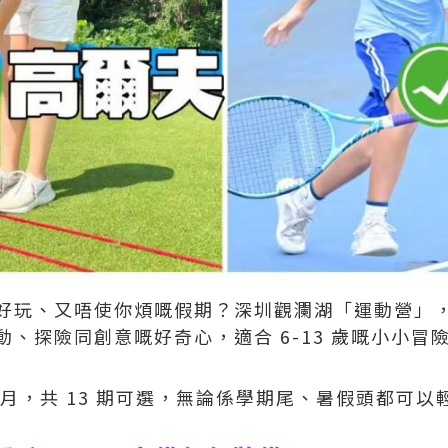
玩、又唔使你煩嘅假期？深圳觀瀾湖「運動營」，5
、探險同創意嘅好奇心，適合 6-13 歲嘅小小冒
 8 月，共 13 期可選，無論係學期尾、暑假頭都可