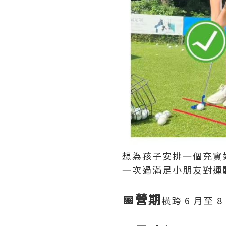
想為孩子安排一個充實好
一次過滿足小朋友對運動
📅營期
橫跨 6 月至