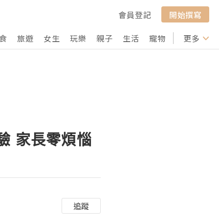
會員登記
開始撰寫
食
旅遊
女生
玩樂
親子
生活
寵物
行山
更多
打卡
體驗 家長零煩惱
追蹤