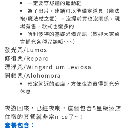
一定要穿舒適的運動鞋
為了出片，建議可以準備定道具（魔法
袍/魔法杖之類），沒提前買也沒關係，現
場有售，款式也蠻多的
哈利波特的基礎必備咒語（歡迎大家留
言補充各種咒語哦~~~）
發光咒/Lumos
修復咒/Reparo
漂浮咒/Wingardium Leviosa
開鎖咒/Alohomora
預定就近的酒店，方便夜遊後得到充分
休息
夜遊回來，已經夜喇，這個包含5星級酒店
住宿的套餐就非常nice了~！
套餐包含：