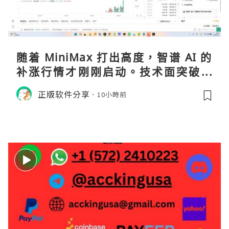
随着 MiniMax 打出高度，智谱 AI 的
补涨行情才刚刚启动。技术面突破在
即，基本面逻辑硬朗，目标先看 170，
正版软件分享
10小時前
顺势做多，在巨头上市潮来临前享受泡
沫化红利 开户美股返佣btc最高90%得
28U买服