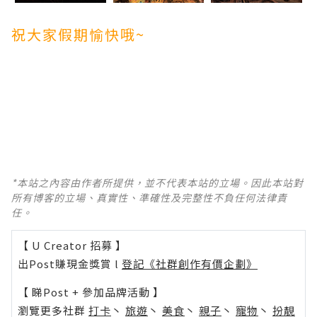
祝大家假期愉快哦~
*本站之內容由作者所提供，並不代表本站的立場。因此本站對
所有博客的立場、真實性、準確性及完整性不負任何法律責
任。
【 U Creator 招募 】
出Post賺現金獎賞 l
登記《社群創作有價企劃》
【 睇Post + 參加品牌活動 】
瀏覽更多社群
打卡
丶
旅遊
丶
美食
丶
親子
丶
寵物
丶
扮靚