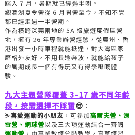
踏入 7 月，暑期就已經過半喇。
觀瀾湖夏令營從 6 月開營至今，不知不覺
都已經走過一半營期。
作為橫跨深莞兩地的 5A 級旅遊度假區營
地，擁有 26 年專業辦營經驗，從廣州、香
港出發一小時車程就能抵達，對大灣區家
庭格外友好，不用長途奔波，就能給孩子
的暑期成長一個有得玩又有得學嘢嘅體
驗。
九大主題營隊覆蓋 3–17 歲不同年齡
段，按需選擇不踩雷
😎
：
⛷️
喜愛運動的小朋友
，可參加
高爾夫營、滑
雪營、網球營
以及三大項運動結合一齊嘅
運動營
，由專業教練分階教學，真草練習