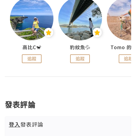
)
高比C🐒
豹紋魚💦
追蹤
追蹤
追蹤
發表評論
登入
發表評論