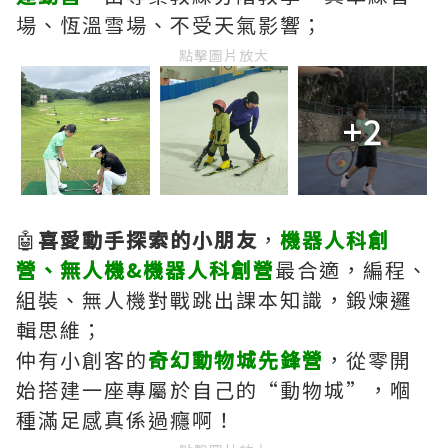
場、恆溫雪場、不受天氣影響；
點擊圖片放大
+2
🤖
喜愛動手探索的小朋友
，
機器人科創
營、無人機&機器人科創營
最合適，編程、
組裝、無人機對戰跳出課本知識，鍛煉邏
輯思維；
仲有小創客的
奇幻動物城先鋒營
，從零開
始搭建一座專屬於自己的“動物城”，嗰
種滿足感真係過癮啊！