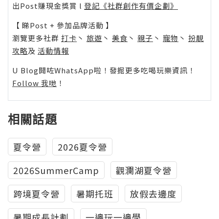
出Post賺現金獎賞 l
登記《社群創作有價企劃》
【 睇Post + 參加品牌活動 】
瀏覽更多社群
打卡
丶
旅遊
丶
美食
丶
親子
丶
寵物
丶
扮靚
攻略
及
活動情報
U Blog開咗WhatsApp啦！發掘更多吃喝玩樂資訊！
Follow 我哋
！
相關話題
夏令營
2026夏令營
2026SummerCamp
觀瀾湖夏令營
跨境夏令營
暑期托班
放假去邊度
暑期成長計劃
一邊玩一邊學