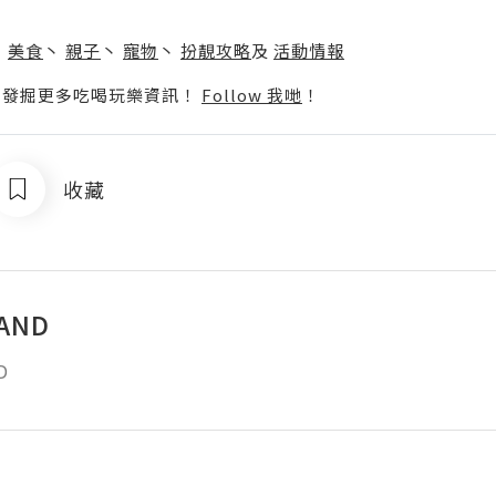
】
丶
美食
丶
親子
丶
寵物
丶
扮靚攻略
及
活動情報
p啦！發掘更多吃喝玩樂資訊！
Follow 我哋
！
收藏
AND
D