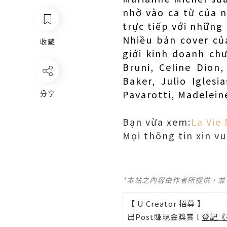
nhờ vào ca từ của n
trực tiếp với những
Nhiều bản cover c
收藏
giới kinh doanh chư
Bruni, Celine Dion
Baker, Julio Iglesi
Pavarotti, Madelein
分享
Bạn vừa xem:
La Vie
Mọi thông tin xin vu
*本站之內容由作者所提供，
【 U Creator 招募 】
出Post賺現金獎賞 l
登記《