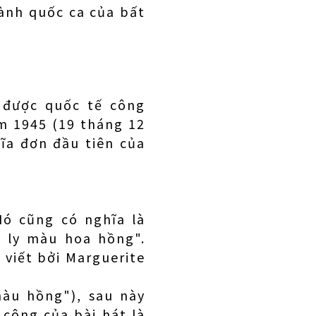
hành quốc ca của bất
 được quốc tế công
ăm 1945 (19 tháng 12
ĩa đơn đầu tiên của
Nó cũng có nghĩa là
 ly màu hoa hồng".
c viết bởi Marguerite
màu hồng"), sau này
 công của bài hát là