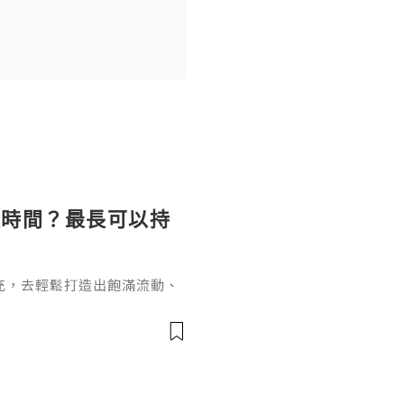
長時間？最長可以持
充，去輕鬆打造出飽滿流動、
女針。打針能長效維持效果卻
間？這個問題要從它的核心成
於普通玻尿酸的長效再生邏輯
復原樣的普通玻尿酸不同，伊
增生劑，少女針的長效性來自雙