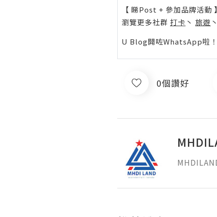
【 睇Post + 參加品牌活動 
瀏覽更多社群
打卡
丶
旅遊
U Blog開咗WhatsAp
0個讚好
MHDIL
MHDILAN