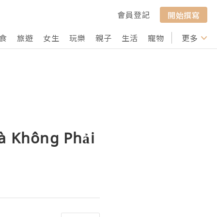
會員登記
開始撰寫
食
旅遊
女生
玩樂
親子
生活
寵物
行山
更多
打卡
Mà Không Phải