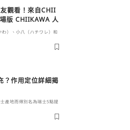
觀看！來自CHII
 CHIIKAWA 人
いかわ）、小八（ハチワレ）和
否很難想像會與恐怖故事有
秘密》（映画ちいかわ 人魚の
時候，突然收到一張傳單，邀
單的討伐任務就能獲得100
雖然水獺（ラッコ）覺得傳單
充？作用定位詳細揭
和瑞士產地而得別名為瑞士5點提
，在打之前先來瞭解它是什
填充效果嗎？結合它的產品定
獨特作用邏輯瑞士5點提升針是
純度透明質酸，不含化學交聯試