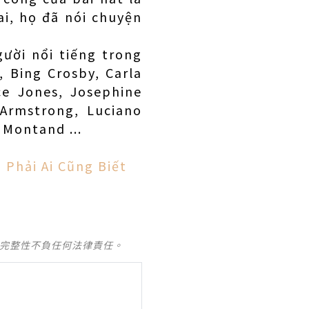
ai, họ đã nói chuyện
ười nổi tiếng trong
, Bing Crosby, Carla
ce Jones, Josephine
s Armstrong, Luciano
s Montand ...
 Phải Ai Cũng Biết
及完整性不負任何法律責任。