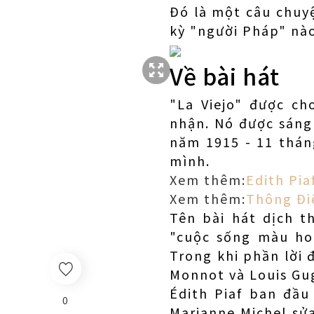
Đó là một câu chuyệ
kỳ "người Pháp" nào
Về bài hát
"La Viejo" được c
nhận. Nó được sáng 
năm 1915 - 11 thán
mình.
Xem thêm:
Edith Pia
Xem thêm:
Thông Điệ
Tên bài hát dịch t
"cuộc sống màu ho
Trong khi phần lời đ
Monnot và Louis Gug
Édith Piaf ban đầu
0
Marianne Michel sửa