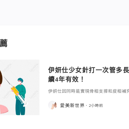
薦
伊妍仕少女針打一次管多
續4年有效！
伊妍仕因同時能實現骨相支撐和皮相補
緊致有彈性的年輕面容，所以又稱為少
非永久，伊妍仕少女針打一次管多長時
愛美新世界
2小時前
分邏輯和不同劑型的差異說起。1.區別
和僅做表層修飾填充、吸收後就快速恢
妍仕Ellansé為再生材料的膠原蛋白
重成分的協同作用：CMC凝膠載體