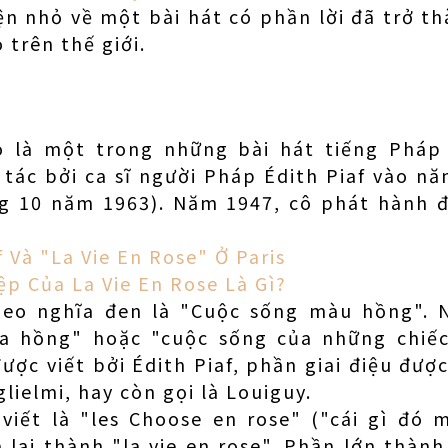
n nhỏ về một bài hát có phần lời đã trở t
 trên thế giới.
ho là một trong những bài hát tiếng Pháp
tác bởi ca sĩ người Pháp Édith Piaf vào n
g 10 năm 1963). Năm 1947, cô phát hành đ
f Và "La Vie En Rose" Ở Paris
p Của La Vie En Rose Là Gì?
heo nghĩa đen là "Cuộc sống màu hồng". 
a hồng" hoặc "cuộc sống của những chiếc
ược viết bởi Édith Piaf, phần giai điệu đượ
lielmi, hay còn gọi là Louiguy.
 viết là "les Choose en rose" ("cái gì đó 
 lại thành "la vie en rose". Phần lớn thành