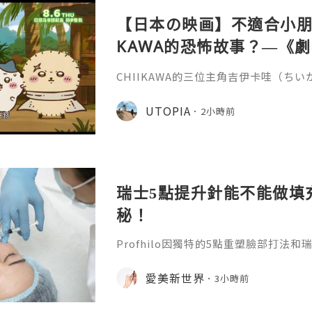
【日本の映画】不適合小朋友
KAWA的恐怖故事？—《劇場版
魚島的秘密》
CHIIKAWA的三位主角吉伊卡哇（ち
兔兔（ウサギ）的外型都非常可愛，是
關？《劇場版 CHIIKAWA 人魚島的
UTOPIA
2小時前
島のひみつ）講述兔兔在草地上休息的
請他們到特別的島嶼，只要在島上完成簡
倍報酬，更有免費的限定拉麵與甜品，
的內容有點奇怪，不過最後還
瑞士5點提升針能不能做填
秘！
Profhilo因獨特的5點重塑臉部打法
升針。在世界範圍內收穫了不少好口碑
麼？它有什麼效果？瑞士5點提升針有
愛美新世界
3小時前
位就能得到清晰的答案。1.生物重塑的
依託物理專利NAHYCO技術生產的高