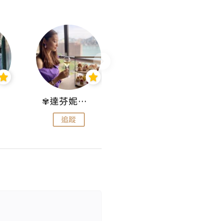
✾達芬妮•愛孩子•愛生活✾
wendysugar享受生活gogogo
追蹤
追蹤