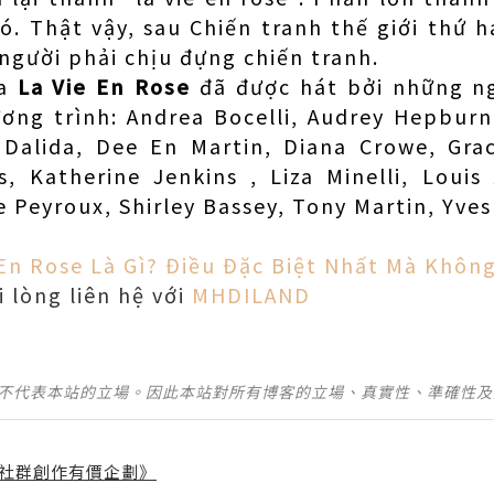
ó. Thật vậy, sau Chiến tranh thế giới thứ h
 người phải chịu đựng chiến tranh.
ủa
La Vie En Rose
đã được hát bởi những ng
ơng trình: Andrea Bocelli, Audrey Hepburn
, Dalida, Dee En Martin, Diana Crowe, Gra
as, Katherine Jenkins , Liza Minelli, Loui
e Peyroux, Shirley Bassey, Tony Martin, Yve
 En Rose Là Gì? Điều Đặc Biệt Nhất Mà Không
i lòng liên hệ với
MHDILAND
並不代表本站的立場。因此本站對所有博客的立場、真實性、準確性
社群創作有價企劃》