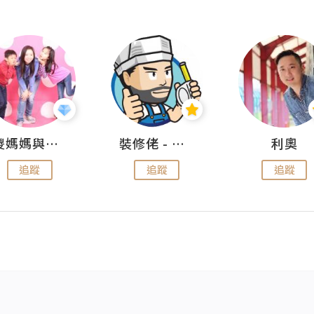
儍媽媽與兩隻小魔怪之家
裝修佬 - 香港一站式網上裝修平台
利奧
追蹤
追蹤
追蹤