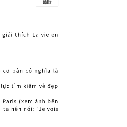
追蹤
 giải thích La vie en
ề cơ bản có nghĩa là
 lực tìm kiếm vẻ đẹp
ố Paris (xem ảnh bên
 ta nên nói: "Je vois