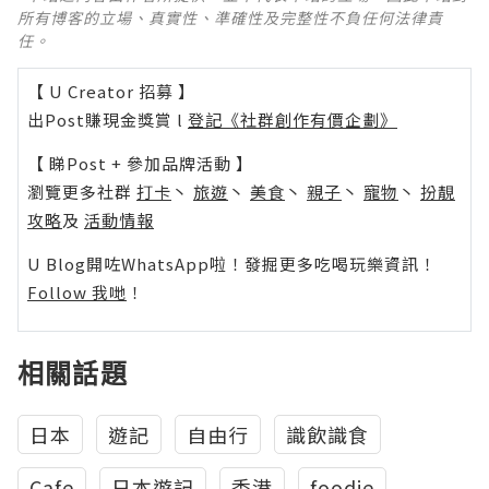
所有博客的立場、真實性、準確性及完整性不負任何法律責
任。
【 U Creator 招募 】
出Post賺現金獎賞 l
登記《社群創作有價企劃》
【 睇Post + 參加品牌活動 】
瀏覽更多社群
打卡
丶
旅遊
丶
美食
丶
親子
丶
寵物
丶
扮靚
攻略
及
活動情報
U Blog開咗WhatsApp啦！發掘更多吃喝玩樂資訊！
Follow 我哋
！
相關話題
日本
遊記
自由行
識飲識食
Cafe
日本遊記
香港
foodie