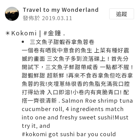
Travel to my Wonderland
追蹤
發佈於 2019.03.11
✴️Kokomi | #金鐘 .
三文魚子甜蝦吞拿魚蓉卷
一個卷有哂我中意食的魚生 上菜有種好震
撼的畫面 三文魚子多到流落碟上 ! 首先分
開試下，三文魚子鮮甜帶咸香 一點都不腥 !
甜蝦鮮甜 超新鮮 !再來不食吞拿魚但吃吞拿
魚蓉的我!夾埋蔥絲很香的魚脂充滿我口腔
打得幼滑 入口即溶!小卷内有爽脆青口! 配
撘一齊很清新 . Salmon Roe shrimp tuna
cucumber roll, 4 ingredients match
into one and freshy sweet sushi!Must
try it, and
#kokomi got sushi bar you could