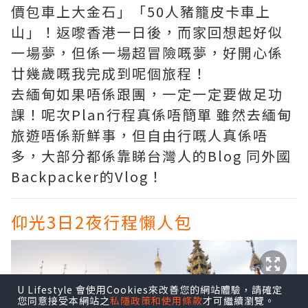
價包車上大金石」「50人豬籠皮卡車上
山」！返嚟香港一日後，而家回想起好似
一場夢，但係一場超冒險嘅夢，好開心係
廿幾歲嘅我完成到呢個旅程！
去緬甸如果唔係跟團，一定一定要做足功
課！呢次Plan行程真係唔簡單 雖然去緬甸
旅遊唔係新鮮事，但自由行嘅人真係唔
多，大部分都係靠睇台灣人的Blog 同外國
Backpacker的Vlog！
仰光3日2夜行程懶人包
U Lifestyle 會使用Cookies來改善您的網站體驗，請確定
您同意接受本網站之
私隱政策和使用條款
才可繼續瀏覽。