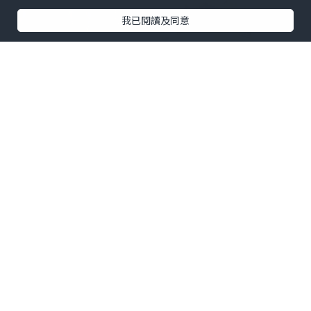
我已閱讀及同意
*文末有酒店推介，仰光精品酒店 「Hotel
G」深受外國人歡迎！
今次緬甸之旅 兜咗一個圈 踏足4個地方！
仰光⇒曼德勒⇒蒲甘⇒仰光⇒齋托⇒仰光