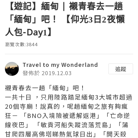
【遊記】緬甸 | 襯青春去一趟
「緬甸」吧！ 【仰光3日2夜懶
人包-Day1】
瀏覽次數:3844
Travel to my Wonderland
追蹤
發佈於 2019.12.03
襯青春去一趟「緬甸」吧！
一共十日 ，只用陸路踏足緬甸3大城市超過
20個寺廟！說真的，呢趟緬甸之旅有夠瘋
狂－ 「BNO入境險被遞解返港」「亡命逆
線夜巴」 「敏貢河船失蹤流落荒島」「蒲
甘爬四層高佛塔睇熱氣球日出」「開天殺