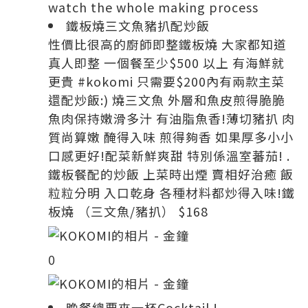
watch the whole making process
鐵板燒三文魚豬扒配炒飯
性價比很高的廚師即整鐵板燒 大家都知道
真人即整 一個餐至少$500 以上 有海鮮就
更貴 #kokomi 只需要$200內有兩款主菜
還配炒飯:) 燒三文魚 外層和魚皮煎得脆脆
魚肉保持嫩滑多汁 有油脂魚香!薄切豬扒 肉
質尚算嫩 醃得入味 煎得夠香 如果厚多小小
口感更好!配菜新鮮爽甜 特別係溫室蕃茄! .
鐵板餐配的炒飯 上菜時出煙 賣相好治癒 飯
粒粒分明 入口乾身 各種材料都炒得入味!鐵
板燒 （三文魚/豬扒） $168
0
晚餐總要來一杯Cocktail !