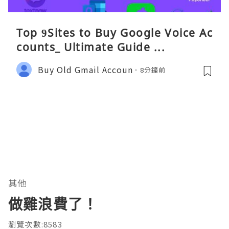
Top 9Sites to Buy Google Voice Ac
counts_ Ultimate Guide ...
Buy Old Gmail Accoun
8分鐘前
其他
做雞浪費了！
瀏覽次數:8583