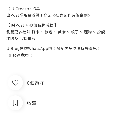
【 U Creator 招募 】
出Post賺現金獎賞 l
登記《社群創作有價企劃》
【 睇Post + 參加品牌活動 】
瀏覽更多社群
打卡
丶
旅遊
丶
美食
丶
親子
丶
寵物
丶
扮靚
攻略
及
活動情報
U Blog開咗WhatsApp啦！發掘更多吃喝玩樂資訊！
Follow 我哋
！
0個讚好
收藏