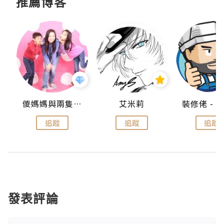
推薦博客
點滴
儍媽媽與兩隻小魔怪之家
艾米莉
追蹤
追蹤
追蹤
發表評論