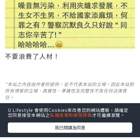
不要浪費了人材！
*本站之內容由作者所提供，並不代表本站的立場。因此本站對
所有博客的立場、真實性、準確性及完整性不負任何法律責
任。
U Lifestyle 會使用Cookies來改善您的網站體驗，請確定
【 U Creator 招募 】
您同意接受本網站之
私隱政策和使用條款
才可繼續瀏覽。
出Post賺現金獎賞 l
登記《社群創作有價企劃》
我已閱讀及同意
【 睇Post + 參加品牌活動 】