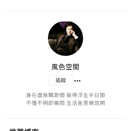
風色空間
追蹤
身在虛無飄渺間 偷得浮生半日閒

不懂不明即需問 生活舍意樂悠閑