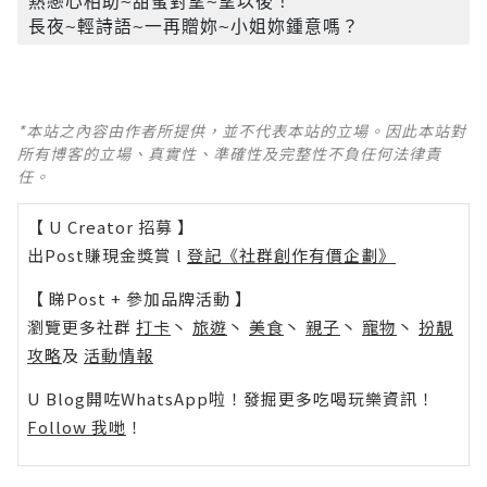
熱戀心相助~甜蜜對望~望以後！

長夜~輕詩語~一再贈妳~小姐妳鍾意嗎？
*本站之內容由作者所提供，並不代表本站的立場。因此本站對
所有博客的立場、真實性、準確性及完整性不負任何法律責
任。
【 U Creator 招募 】
出Post賺現金獎賞 l
登記《社群創作有價企劃》
【 睇Post + 參加品牌活動 】
瀏覽更多社群
打卡
丶
旅遊
丶
美食
丶
親子
丶
寵物
丶
扮靚
攻略
及
活動情報
U Blog開咗WhatsApp啦！發掘更多吃喝玩樂資訊！
Follow 我哋
！