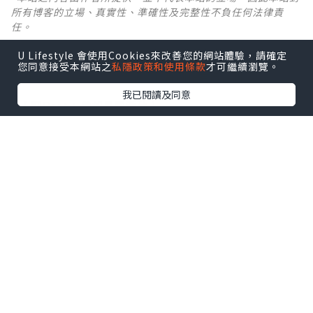
所有博客的立場、真實性、準確性及完整性不負任何法律責
任。
U Lifestyle 會使用Cookies來改善您的網站體驗，請確定
【 U Creator 招募 】
您同意接受本網站之
私隱政策和使用條款
才可繼續瀏覽。
出Post賺現金獎賞 l
登記《社群創作有價企劃》
我已閱讀及同意
【 睇Post + 參加品牌活動 】
瀏覽更多社群
打卡
丶
旅遊
丶
美食
丶
親子
丶
寵物
丶
扮靚
攻略
及
活動情報
U Blog開咗WhatsApp啦！發掘更多吃喝玩樂資訊！
Follow 我哋
！
0個讚好