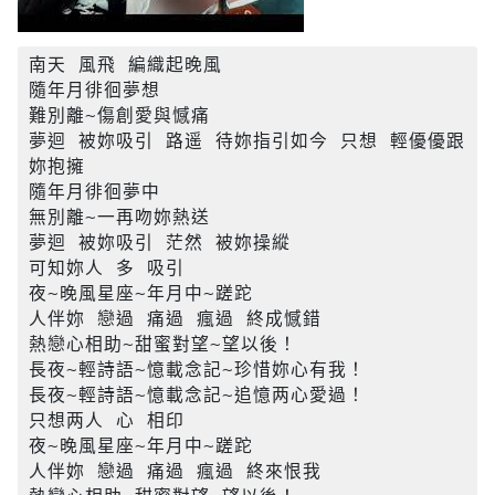
南天 風飛 編織起晚風

隨年月徘徊夢想

難別離~傷創愛與憾痛

夢迴 被妳吸引 路遥 待妳指引如今 只想 輕優優跟
妳抱擁

隨年月徘徊夢中

無別離~一再吻妳熱送

夢迴 被妳吸引 茫然 被妳操縱

可知妳人 多 吸引

夜~晚風星座~年月中~蹉跎

人伴妳 戀過 痛過 瘋過 終成憾錯

熱戀心相助~甜蜜對望~望以後！

長夜~輕詩語~憶載念記~珍惜妳心有我！

長夜~輕詩語~憶載念記~追憶两心愛過！

只想两人 心 相印

夜~晚風星座~年月中~蹉跎

人伴妳 戀過 痛過 瘋過 終來恨我
