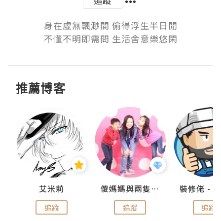
追蹤
身在虛無飄渺間 偷得浮生半日閒

不懂不明即需問 生活舍意樂悠閑
推薦博客
點滴
艾米莉
儍媽媽與兩隻小魔怪之家
追蹤
追蹤
追蹤