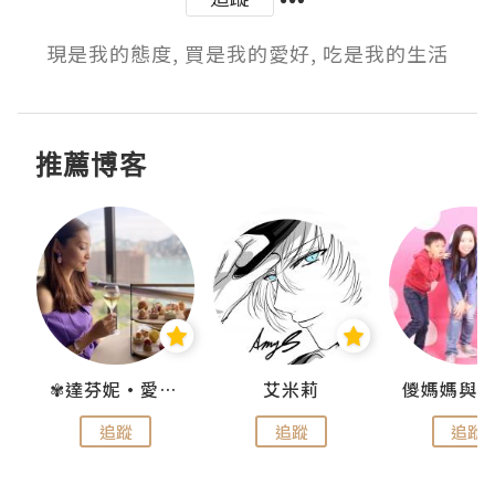
現是我的態度, 買是我的愛好, 吃是我的生活
推薦博客
點滴
✾達芬妮•愛孩子•愛生活✾
艾米莉
追蹤
追蹤
追蹤