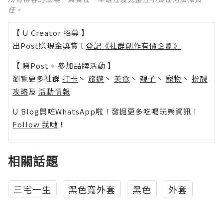
任。
【 U Creator 招募 】
出Post賺現金獎賞 l
登記《社群創作有價企劃》
【 睇Post + 參加品牌活動 】
瀏覽更多社群
打卡
丶
旅遊
丶
美食
丶
親子
丶
寵物
丶
扮靚
攻略
及
活動情報
U Blog開咗WhatsApp啦！發掘更多吃喝玩樂資訊！
Follow 我哋
！
相關話題
三宅一生
黑色寬外套
黑色
外套