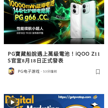
PG寶藏船說遇上萬級電池！iQOO Z11
S官宣8月18日正式發表
PG电子游戏
53分鐘前