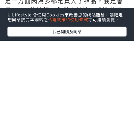
是一方面因為多都是買入了褲品，我是會
用Mawa的褲架，非常完美地一排排掛起
U Lifestyle 會使用Cookies來改善您的網站體驗，請確定
來，所以更不會怎麼用得上折疊。
您同意接受本網站之
私隱政策和使用條款
才可繼續瀏覽。
我已閱讀及同意
那先來上美美的實物圖先
點擊圖片放大
是不是很美型呢，3D立體的元素看照都看
出來了