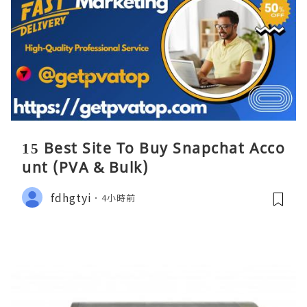
15 Best Site To Buy Snapchat Acco
unt (PVA & Bulk)
fdhgtyi
4小時前