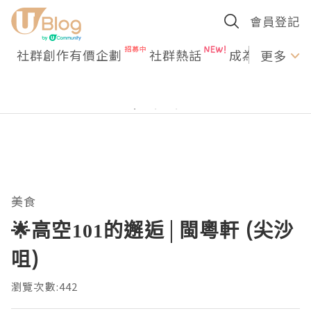
會員登記
社群創作有價企劃
社群熱話
成為U Creato
更多
美食
🌟高空101的邂逅│閩粵軒 (尖沙
咀)
瀏覽次數:442