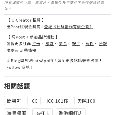
所有博客的立場、真實性、準確性及完整性不負任何法律責
任。
【 U Creator 招募 】
出Post賺現金獎賞 l
登記《社群創作有價企劃》
【 睇Post + 參加品牌活動 】
瀏覽更多社群
打卡
丶
旅遊
丶
美食
丶
親子
丶
寵物
丶
扮靚
攻略
及
活動情報
U Blog開咗WhatsApp啦！發掘更多吃喝玩樂資訊！
Follow 我哋
！
相關話題
閩粵軒
ICC
ICC 101樓
天際100
海景餐廳
IG打卡
香港網紅店