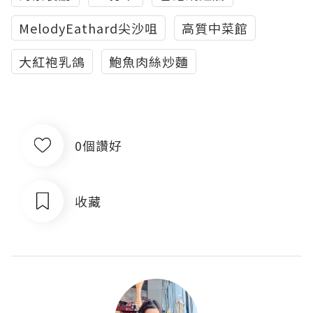
MelodyEathard尖沙咀
高質中菜館
大紅袍乳鴿
鮑魚肉絲炒麵
0個讚好
收藏