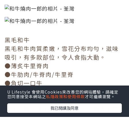
黑毛和牛
黑毛和牛肉質柔嫩，雪花分布均勻，滋味
吸引，有多款部位，令人食指大動。
●薄炙牛里脊肉
●牛肋肉/牛脊肉/牛里脊
●角切一口牛
牛肋肉厚切嫰紅，令人一見傾心，油脂被
U Lifestyle 會使用Cookies來改善您的網站體驗，請確定
您同意接受本網站之
私隱政策和使用條款
才可繼續瀏覽。
猛火迫出，傳來陣陣炭燒肉香。輕微炙烤
後，肉香四溢，外焦內嫩，十分迷人。牛
我已閱讀及同意
里脊肉質鮮嫩，口感豐腴，熱燙的牛肉汁
散發口腔，肉香味濃。薄炙牛里脊肉質腍