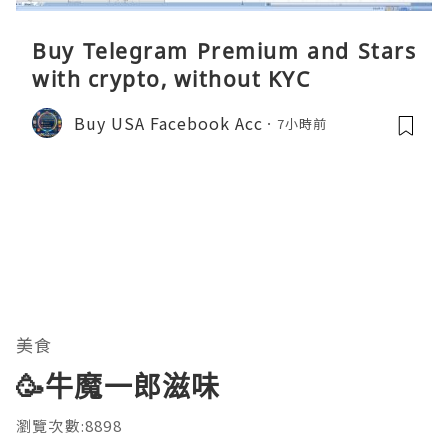
Buy Telegram Premium and Stars
with crypto, without KYC
Buy USA Facebook Acc
7小時前
美食
🥳牛魔一郎滋味
瀏覽次數:8898