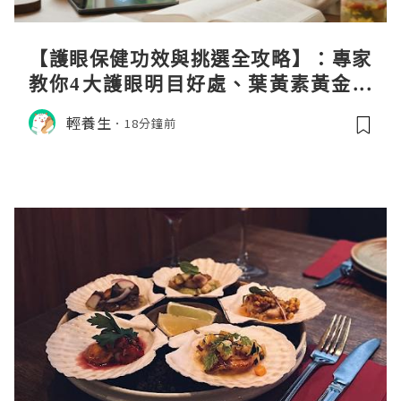
【護眼保健功效與挑選全攻略】：專家
教你4大護眼明目好處、葉黃素黃金比
例與挑選秘訣
輕養生
18分鐘前