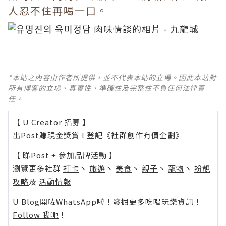
人忍不住再喝一口。
*本站之內容由作者所提供，並不代表本站的立場。因此本站對
所有博客的立場、真實性、準確性及完整性不負任何法律責
任。
【 U Creator 招募 】
出Post賺現金獎賞 l
登記《社群創作有價企劃》
【 睇Post + 參加品牌活動 】
瀏覽更多社群
打卡
丶
旅遊
丶
美食
丶
親子
丶
寵物
丶
扮靚
攻略
及
活動情報
U Blog開咗WhatsApp啦！發掘更多吃喝玩樂資訊！
Follow 我哋
！