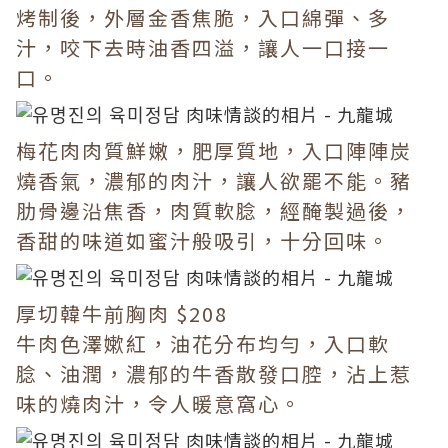
烤制後，外層金香焦脆，入口綿彈、多
汁，咬下去時油香四溢，讓人一口接一
口。
梅花肉肉質鮮嫩，肥厚質地，入口陣陣炭
燒香氣，濃郁的肉汁，讓人欲罷不能。豬
肋骨邊沿焦香，肉質軟腍，經醃製過後，
香甜的味道如蜜汁般吸引，十分回味。
厚切韓牛前胸肉 $208
牛肉色澤嫰紅，油花分布均勻，入口軟
腍、油潤，濃郁的牛香散發口腔，沾上惹
味的燒肉汁，令人暖意窩心。