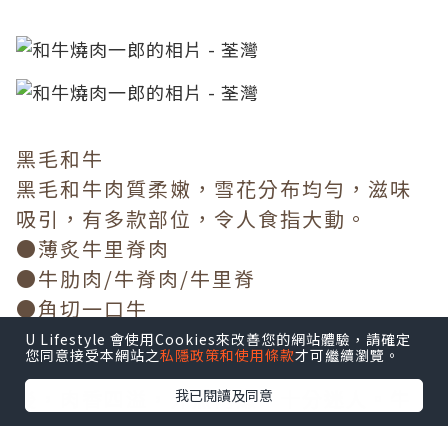
黑毛和牛
黑毛和牛肉質柔嫩，雪花分布均勻，滋味
吸引，有多款部位，令人食指大動。
●薄炙牛里脊肉
●牛肋肉/牛脊肉/牛里脊
●角切一口牛
牛肋肉厚切嫰紅，令人一見傾心，油脂被
U Lifestyle 會使用Cookies來改善您的網站體驗，請確定
您同意接受本網站之
私隱政策和使用條款
才可繼續瀏覽。
猛火迫出，傳來陣陣炭燒肉香。輕微炙烤
後，肉香四溢，外焦內嫩，十分迷人。牛
我已閱讀及同意
里脊肉質鮮嫩，口感豐腴，熱燙的牛肉汁