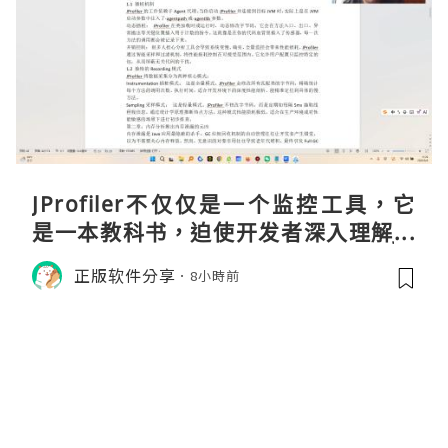
JProfiler不仅仅是一个监控工具，它
是一本教科书，迫使开发者深入理解JV
M的内存模型、垃圾回收机制和并发原
正版软件分享
8小時前
理。通过直观的可视化数据，它将抽象
的性能问题具象化为代码行号。对于一
名追求卓越的Java