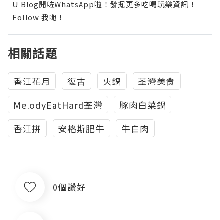
U Blog開咗WhatsApp啦！發掘更多吃喝玩樂資訊！
Follow 我哋
！
相關話題
香江花月
復古
火鍋
荃灣美食
MelodyEatHard荃灣
豚肉白菜鍋
香江拼
安格斯肥牛
牛白肉
0個讚好