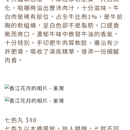
化，咀嚼時溢出豐沛肉汁，十分滋味。牛
白肉是稀有部位，占全牛比例1%，是牛前
胸的軟組織，呈白色卻不是脂肪，口感香
脆而爽口，濃郁牛味中散發牛油的香氣，
十分特別。手切肥牛肉質軟腍，邊沿有少
許肥膏，吸收了湯底精華，增添一份細膩
肉香。
七色丸 $98
七色丸以木橋擺放，迷人精緻，七款不同