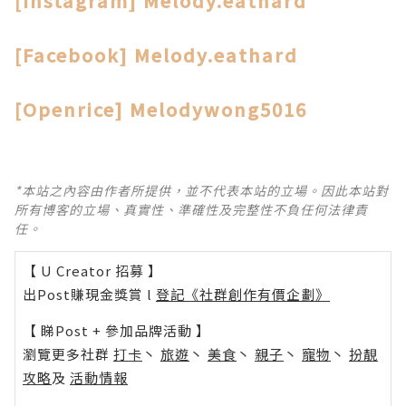
[Instagram] Melody.eathard
[Facebook] Melody.eathard
[Openrice] Melodywong5016
*本站之內容由作者所提供，並不代表本站的立場。因此本站對
所有博客的立場、真實性、準確性及完整性不負任何法律責
任。
【 U Creator 招募 】
出Post賺現金獎賞 l
登記《社群創作有價企劃》
【 睇Post + 參加品牌活動 】
瀏覽更多社群
打卡
丶
旅遊
丶
美食
丶
親子
丶
寵物
丶
扮靚
攻略
及
活動情報