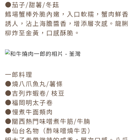
●茄子/甜薯/冬菇
鱈場蟹棒外脆內嫩，入口軟糯，蟹肉鮮香
誘人，沾上海膽醬香，增添層次感。龍脷
柳炸至金黃，口感酥脆。
一郎料理
●燒八爪魚丸/薯條
●吉列炸蝦卷/ 枝豆
●福岡明太子卷
●慢煮牛面頰肉
●關西熱門味噌煮牛筋/牛腩
●仙台名物（酢味噌燒牛舌）
明太子卷帶微辣的咸香，層次口感。八爪