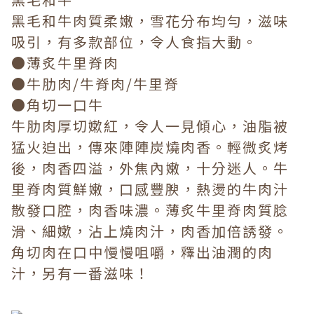
黑毛和牛肉質柔嫩，雪花分布均勻，滋味
吸引，有多款部位，令人食指大動。
●薄炙牛里脊肉
●牛肋肉/牛脊肉/牛里脊
●角切一口牛
牛肋肉厚切嫰紅，令人一見傾心，油脂被
猛火迫出，傳來陣陣炭燒肉香。輕微炙烤
後，肉香四溢，外焦內嫩，十分迷人。牛
里脊肉質鮮嫩，口感豐腴，熱燙的牛肉汁
散發口腔，肉香味濃。薄炙牛里脊肉質腍
滑、細嫰，沾上燒肉汁，肉香加倍誘發。
角切肉在口中慢慢咀嚼，釋出油潤的肉
汁，另有一番滋味！