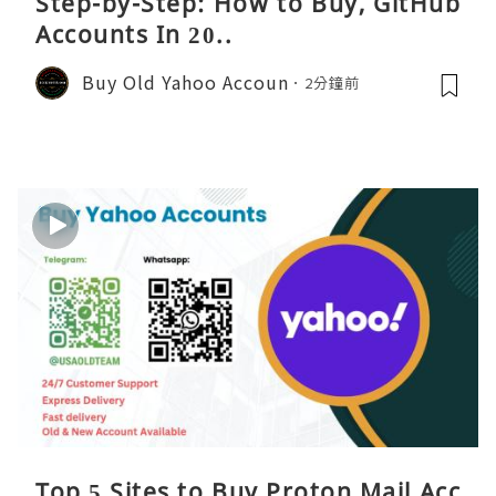
Step-by-Step: How to Buy, GitHub
Accounts In 20..
Buy Old Yahoo Accoun
2分鐘前
Top 5 Sites to Buy Proton Mail Acc