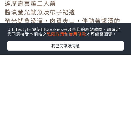
達摩壽喜燒二人前
醬漬螢光魷魚及帶子裙邊
螢光魷魚滑溜，肉質爽口，伴隨著醬漬的
甜香，感受到柔和的鮮味。辣味帶子裙邊
U Lifestyle 會使用Cookies來改善您的網站體驗，請確定
您同意接受本網站之
私隱政策和使用條款
才可繼續瀏覽。
微辣可口，帶來一絲刺激，開胃前菜。
我已閱讀及同意
牛肉盛盒
宮崎A5黑毛和牛友三角
迷人雪花的黑毛和牛，入口油脂豐盛，令
人垂涎。在鐵鍋煎香後，倒入濃稠的壽喜
燒汁，入口甘甜、軟嫰，散發香盈牛肉