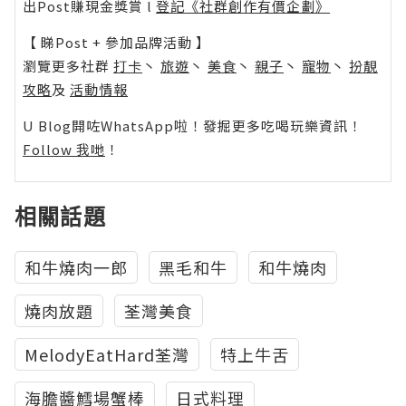
出Post賺現金獎賞 l
登記《社群創作有價企劃》
【 睇Post + 參加品牌活動 】
瀏覽更多社群
打卡
丶
旅遊
丶
美食
丶
親子
丶
寵物
丶
扮靚
攻略
及
活動情報
U Blog開咗WhatsApp啦！發掘更多吃喝玩樂資訊！
Follow 我哋
！
相關話題
和牛燒肉一郎
黑毛和牛
和牛燒肉
燒肉放題
荃灣美食
MelodyEatHard荃灣
特上牛舌
海膽醬鱈場蟹棒
日式料理