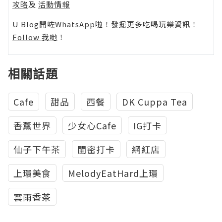
攻略
及
活動情報
U Blog開咗WhatsApp啦！發掘更多吃喝玩樂資訊！
Follow 我哋
！
相關話題
Cafe
甜品
西餐
DK Cuppa Tea
香薰世界
少女心Cafe
IG打卡
仙子下午茶
閨密打卡
網紅店
上環美食
MelodyEatHard上環
雲雨香茶