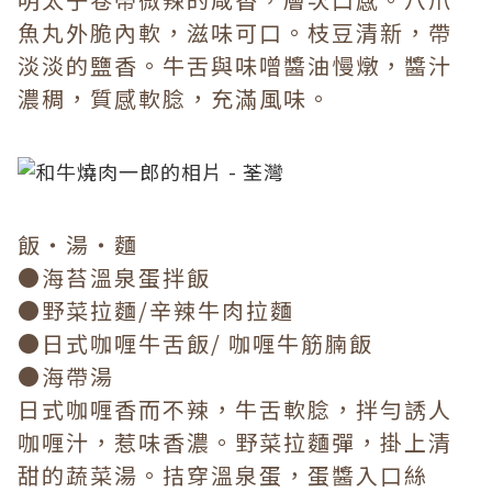
魚丸外脆內軟，滋味可口。枝豆清新，帶
淡淡的鹽香。牛舌與味噌醬油慢燉，醬汁
濃稠，質感軟腍，充滿風味。
飯・湯・麵
●海苔溫泉蛋拌飯
●野菜拉麵/辛辣牛肉拉麵
●日式咖喱牛舌飯/ 咖喱牛筋腩飯
●海帶湯
日式咖喱香而不辣，牛舌軟腍，拌勻誘人
咖喱汁，惹味香濃。野菜拉麵彈，掛上清
甜的蔬菜湯。拮穿溫泉蛋，蛋醬入口絲