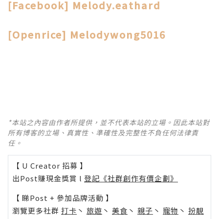
[Facebook] Melody.eathard
[Openrice] Melodywong5016
*本站之內容由作者所提供，並不代表本站的立場。因此本站對
所有博客的立場、真實性、準確性及完整性不負任何法律責
任。
【 U Creator 招募 】
出Post賺現金獎賞 l
登記《社群創作有價企劃》
【 睇Post + 參加品牌活動 】
瀏覽更多社群
打卡
丶
旅遊
丶
美食
丶
親子
丶
寵物
丶
扮靚