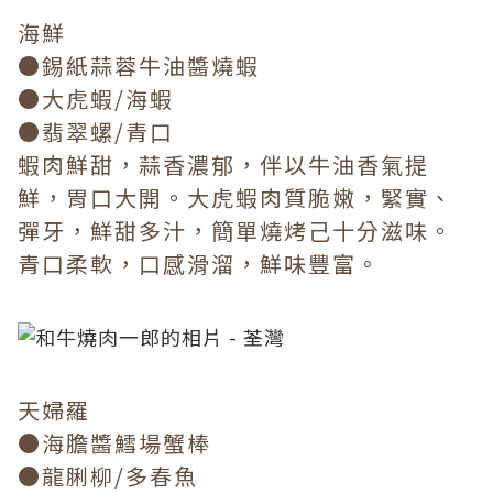
海鮮
●錫紙蒜蓉牛油醬燒蝦
●大虎蝦/海蝦
●翡翠螺/青口
蝦肉鮮甜，蒜香濃郁，伴以牛油香氣提
鮮，胃口大開。大虎蝦肉質脆嫩，緊實、
彈牙，鮮甜多汁，簡單燒烤己十分滋味。
青口柔軟，口感滑溜，鮮味豐富。
天婦羅
●海膽醬鱈場蟹棒
●龍脷柳/多春魚