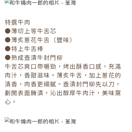
特選牛肉
●薄切上等牛舌芯
●薄炙蔥花牛舌（鹽味）
●特上牛舌棒
●熟成壺漬牛封門柳
牛舌芯爽口帶嚼勁，烤出酥香口感，充滿
肉汁，香甜滋味。薄炙牛舌，加上蔥花的
清香，肉香更細膩。壺漬封門柳先以刀，
劃開表面醃漬，沁出醇厚牛肉汁，美味窩
心。