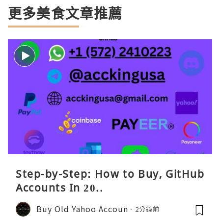
更多美食文章推薦
Step-by-Step: How to Buy, GitHub
Accounts In 20..
Buy Old Yahoo Accoun
2分鐘前