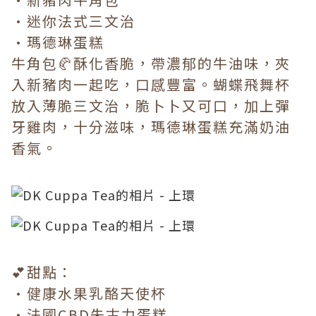
•迷你法式三文治
•瑪德琳蛋糕
牛角包🥐酥化香脆，帶濃郁的牛油味，夾
入新豬肉一起吃，口感豐富。蝴蝶飛舞杯
放入薄脆三文治，脆卜卜又可口，加上彈
牙雞肉，十分滋味，瑪德琳蛋糕充滿奶油
香氣。
💕甜點：
•健康水果乳酪天使杯
•法國CBD朱古力蛋糕