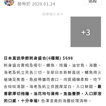
追蹤
發佈於 2020.01.24
點擊圖片放大
+3
日本直送季節刺身盛合(6種類) $698
刺身盛合賣相及吸引，鯛魚、拖羅、油甘魚、海膽、
海老及帆立貝各三切，全部日本新鮮直送。鯛魚用火
槍燒至焦香，魚皮帶燶而香口，肉質細嫩柔軟，吃下
去啖啖清甜。海老及帆立貝㘣厚潔白，入口鮮甜。
最
喜歡厚切拖羅，油花均勻滿佈，魚脂豐腴，入口即溶
的口感，十分幸福!
色澤澄黃的海膽紋理清晰，