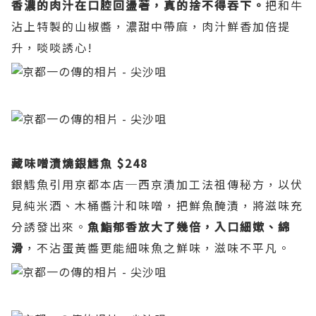
香濃的肉汁在口腔回盪著，真的捨不得吞下。
把和牛
沾上特製的山椒醬，濃甜中帶麻，肉汁鮮香加倍提
升，啖啖誘心!
藏味噌漬燒銀鱈魚 $248
銀鱈魚引用京都本店─西京漬加工法祖傳秘方，以伏
見純米酒、木桶醬汁和味噌，把鮮魚醃漬，將滋味充
分誘發出來。
魚鮨郁香放大了幾倍，入口細嫰、綿
滑
，不沾蛋黃醬更能細味魚之鮮味，滋味不平凡。