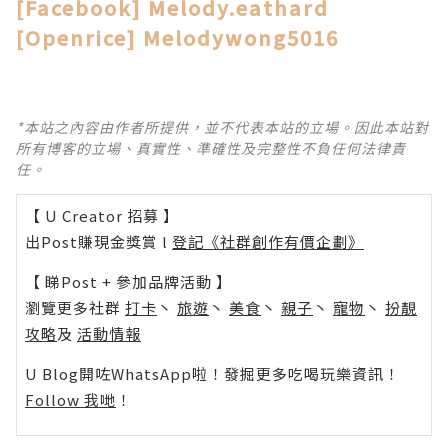
[Facebook] Melody.eathard
[Openrice] Melodywong5016
*本站之內容由作者所提供，並不代表本站的立場。因此本站對
所有博客的立場、真實性、準確性及完整性不負任何法律責
任。
【 U Creator 招募 】
出Post賺現金獎賞 l
登記《社群創作有價企劃》
【 睇Post + 參加品牌活動 】
瀏覽更多社群
打卡
丶
旅遊
丶
美食
丶
親子
丶
寵物
丶
扮靚
攻略
及
活動情報
U Blog開咗WhatsApp啦！發掘更多吃喝玩樂資訊！
Follow 我哋
！