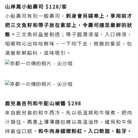
山岸風小船壽司 $128/客
小船壽司有別一般壽司，
刺身會另碟奉上，享用前才
把三文魚籽和帶子放在紫菜上，令壽司達至最鮮的狀
態。
三文魚籽晶瑩剔透；帶子圓潤滑溜，入口綿滑，
咀嚼時沁出啖啖鮮味。一下咬下去，微脆的紫菜，包
滿著新鮮餡料，滋味吸引。
鹿兒島吉列和牛配山椒醬 $298
來自鹿兒島的和牛西冷，先以低溫將和牛慢煮，把肉
汁鎖住，再裹上薄薄麵包糠以高溫油炸，確保和牛保
持最佳口感。
和牛肉身細嫰粉紅，入口軟腍、黏牙，