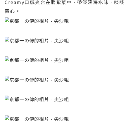
Creamy口感夾合在脆紫菜中，帶淡淡海水味，啖啖
窩心。