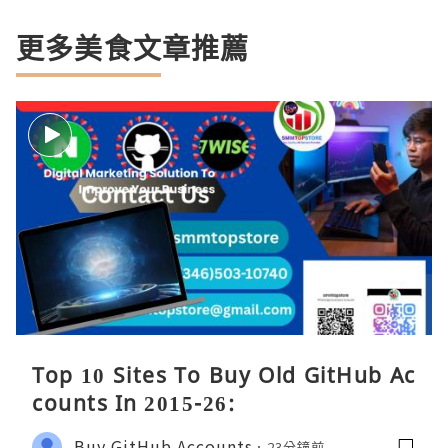
更多美食文章推薦
Top 10 Sites To Buy Old GitHub Ac
counts In 2015-26:
Buy GitHub Accounts
23分鐘前