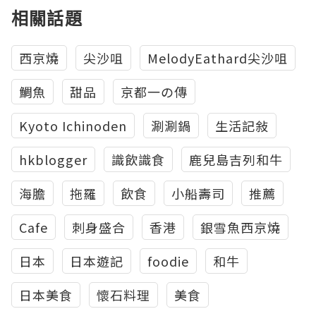
相關話題
西京燒
尖沙咀
MelodyEathard尖沙咀
鯛魚
甜品
京都一の傳
Kyoto Ichinoden
涮涮鍋
生活記敍
hkblogger
識飲識食
鹿兒島吉列和牛
海膽
拖羅
飲食
小船壽司
推薦
Cafe
刺身盛合
香港
銀雪魚西京燒
日本
日本遊記
foodie
和牛
日本美食
懷石料理
美食