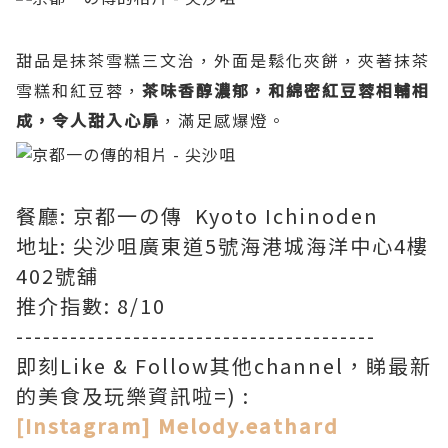
甜品是抹茶雪糕三文治，外面是鬆化夾餅，夾著抹茶
雪糕和紅豆蓉，
茶味香醇濃郁，和綿密紅豆蓉相輔相
成，令人甜入心扉
，滿足感爆燈。
餐廳: 京都一の傳 Kyoto Ichinoden
地址: 尖沙咀廣東道5號海港城海洋中心4樓
402號舖
推介指數: 8/10
----------------------------------------
即刻Like & Follow其他channel，睇最新
的美食及玩樂資訊啦=) :
[Instagram] Melody.eathard