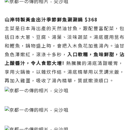
山岸特製​黃金出汁季節鮮魚涮涮鍋 $368
主菜是日本海出產的天然油甘魚，跟配豐富配菜，包
括日本大蔥、豆腐、湯葉、淡味蔬菜。湯底選用昆布
和鰹魚，鍋物盛上時，會把入木魚花加進湯內。油甘
魚色澤嫰紅，滾淥十多秒，
入口軟糯，魚味鮮甜，沾
上酸醬汁，令人食慾大增!
熱騰騰的湯底清甜暖胃，
享用火鍋後，以雜炊作結。湯底精華用以烹調米飯，
再加入雞蛋，吸收了湯內精華，質感嫰滑順口。