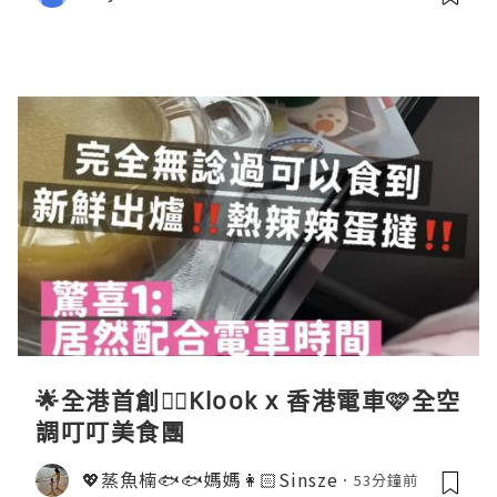
🌟全港首創☝🏻Klook x 香港電車🩷全空
調叮叮美食團
💖蒸魚楠🐟🐟媽媽👩🏻Sinsze
53分鐘前