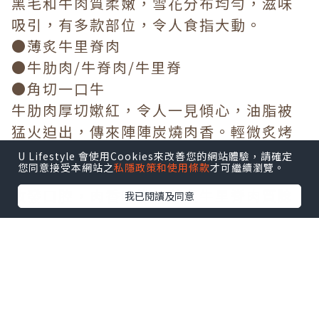
黑毛和牛
黑毛和牛肉質柔嫩，雪花分布均勻，滋味
吸引，有多款部位，令人食指大動。
●薄炙牛里脊肉
●牛肋肉/牛脊肉/牛里脊
●角切一口牛
牛肋肉厚切嫰紅，令人一見傾心，油脂被
猛火迫出，傳來陣陣炭燒肉香。輕微炙烤
U Lifestyle 會使用Cookies來改善您的網站體驗，請確定
您同意接受本網站之
私隱政策和使用條款
才可繼續瀏覽。
後，肉香四溢，外焦內嫩，十分迷人。牛
里脊肉質鮮嫩，口感豐腴，熱燙的牛肉汁
我已閱讀及同意
散發口腔，肉香味濃。薄炙牛里脊肉質腍
滑、細嫰，沾上燒肉汁，肉香加倍誘發。
角切肉在口中慢慢咀嚼，釋出油潤的肉
汁，另有一番滋味！