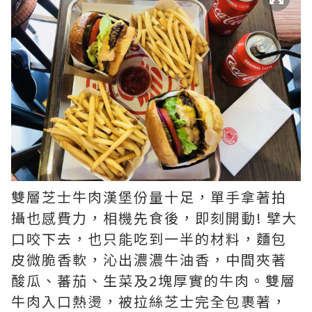
雙層芝士牛肉漢堡份量十足，單手拿著拍
攝也感費力，相機先食後，即刻開動! 擘大
口咬下去，也只能吃到一半的材料，麵包
皮微脆香軟，沁出濃濃牛油香，中間夾著
酸瓜、蕃茄、生菜及2塊厚實的牛肉。雙層
牛肉入口熱燙，被拉絲芝士完全包裹著，