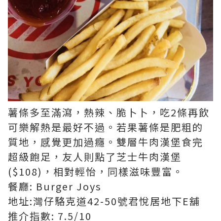
薯條多至滿瀉，熱辣、脆卜卜，吃2條再飲
可樂解熱是最好不過。若果薯條是肥粗的
質地，感覺更加過癮。雙層牛肉漢堡食完
超級飽足，友人則點了芝士牛肉漢堡
($108)，相對輕怡，同樣滋味豐富。
餐廳: Burger Joys
地址:灣仔駱克道42-50號君悅居地下E舖
推介指數: 7.5/10