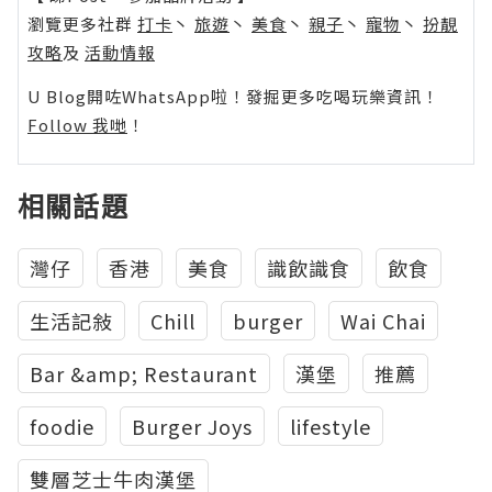
瀏覽更多社群
打卡
丶
旅遊
丶
美食
丶
親子
丶
寵物
丶
扮靚
攻略
及
活動情報
U Blog開咗WhatsApp啦！發掘更多吃喝玩樂資訊！
Follow 我哋
！
相關話題
灣仔
香港
美食
識飲識食
飲食
生活記敍
Chill
burger
Wai Chai
Bar &amp; Restaurant
漢堡
推薦
foodie
Burger Joys
lifestyle
雙層芝士牛肉漢堡