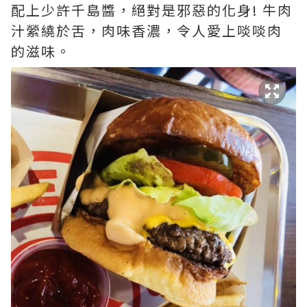
配上少許千島醬，絕對是邪惡的化身! 牛肉
汁縈繞於舌，肉味香濃，令人愛上啖啖肉
的滋味。