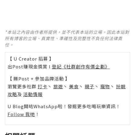
*本站之內容由作者所提供，並不代表本站的立場。因此本站對
所有博客的立場、真實性、準確性及完整性不負任何法律責
任。
【 U Creator 招募 】
出Post賺現金獎賞 l
登記《社群創作有價企劃》
【 睇Post + 參加品牌活動 】
瀏覽更多社群
打卡
丶
旅遊
丶
美食
丶
親子
丶
寵物
丶
扮靚
攻略
及
活動情報
U Blog開咗WhatsApp啦！發掘更多吃喝玩樂資訊！
Follow 我哋
！