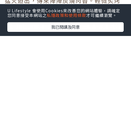
猛火迫出，傳來陣陣炭燒肉香。輕微炙烤
後，肉香四溢，外焦內嫩，十分迷人。牛
U Lifestyle 會使用Cookies來改善您的網站體驗，請確定
您同意接受本網站之
私隱政策和使用條款
才可繼續瀏覽。
里脊肉質鮮嫩，口感豐腴，熱燙的牛肉汁
散發口腔，肉香味濃。薄炙牛里脊肉質腍
我已閱讀及同意
滑、細嫰，沾上燒肉汁，肉香加倍誘發。
角切肉在口中慢慢咀嚼，釋出油潤的肉
汁，另有一番滋味！
特選牛肉
●薄切上等牛舌芯
●薄炙蔥花牛舌（鹽味）
●特上牛舌棒
●熟成壺漬牛封門柳