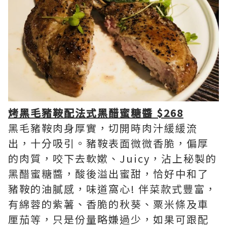
烤黑毛豬鞍配法式黑醋蜜糖醬 $268
黑毛豬鞍肉身厚實，切開時肉汁緩緩流
出，十分吸引。豬鞍表面微微香脆，偏厚
的肉質，咬下去軟嫰、Juicy，沾上秘製的
黑醋蜜糖醬，酸後溢出蜜甜，恰好中和了
豬鞍的油膩感，味道窩心! 伴菜款式豐富，
有綿蓉的紫薯、香脆的秋葵、粟米條及車
厘茄等，只是份量略嫌過少，如果可跟配