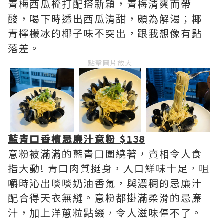
青梅西瓜梳打配搭新穎，青梅清爽而帶
酸，喝下時透出西瓜清甜，頗為解渴；椰
青檸檬冰的椰子味不突出，跟我想像有點
落差。
點擊圖片放大
藍青口香檳忌廉汁意粉 $138
意粉被滿滿的藍青口圍繞著，賣相令人食
指大動! 青口肉質挺身，入口鮮味十足，咀
嚼時沁出啖啖奶油香氣，與濃稠的忌廉汁
配合得天衣無縫。意粉都掛滿柔滑的忌廉
汁，加上洋蔥粒點綴，令人滋味停不了。