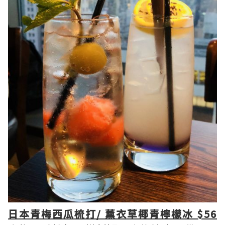
日本青梅西瓜梳打/ 薰衣草椰青檸檬冰 $56