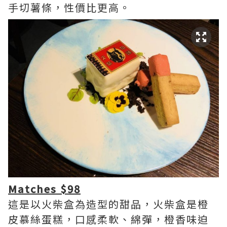
手切薯條，性價比更高。
Matches $98
這是以火柴盒為造型的甜品，火柴盒是橙
皮慕絲蛋糕，口感柔軟、綿彈，橙香味迫