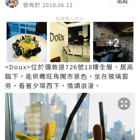
追蹤
發佈於 2018.06.12
點擊圖片放大
+2
<Doux>位於彌敦道726號18樓全層，居高
臨下，能俯瞰旺角閙市景色，坐在玻璃窗
旁，看著夕陽西下，情調浪漫。