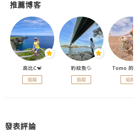
推薦博客
)
高比C🐒
豹紋魚💦
追蹤
追蹤
追蹤
發表評論