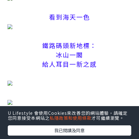
看到海天一色
鐵路碼頭新地標：
冰山一閣
給人耳目一新之感
U Lifestyle 會使用Cookies來改善您的網站體驗，請確定
您同意接受本網站之
私隱政策和使用條款
才可繼續瀏覽。
~END~
我已閱讀及同意