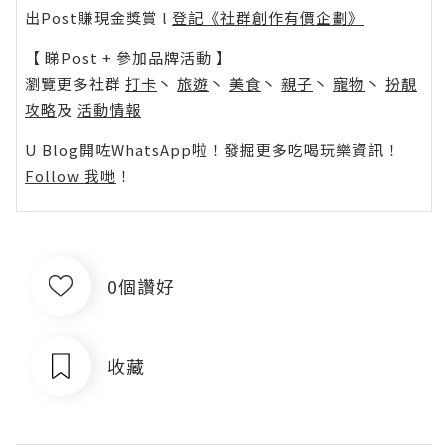
出Post賺現金獎賞 l
登記《社群創作有價企劃》
【 睇Post + 參加品牌活動 】
瀏覽更多社群
打卡
丶
旅遊
丶
美食
丶
親子
丶
寵物
丶
扮靚
攻略
及
活動情報
U Blog開咗WhatsApp啦！發掘更多吃喝玩樂資訊！
Follow 我哋
！
0個讚好
收藏