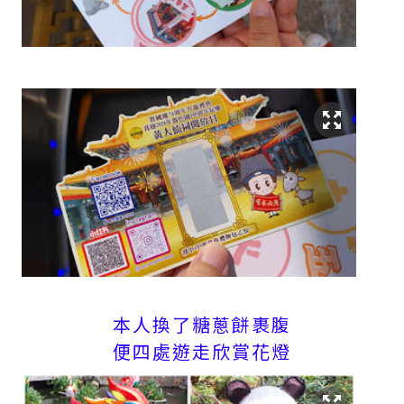
本人換了糖蔥餅裹腹
便四處遊走欣賞花燈