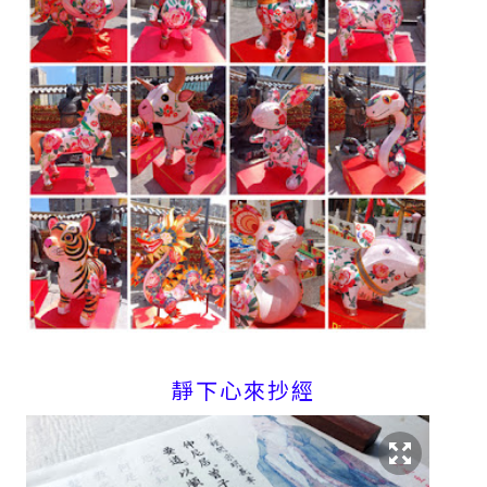
靜下心來抄經