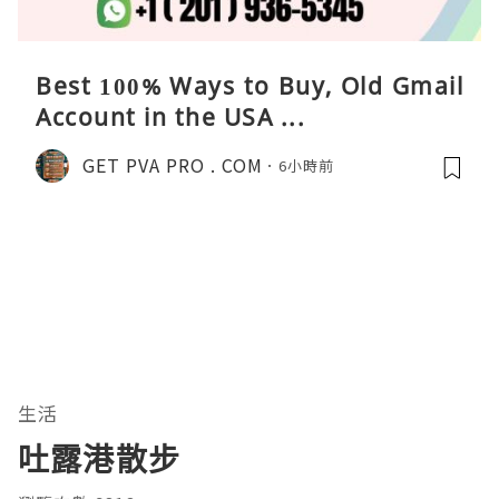
Best 100% Ways to Buy, Old Gmail
Account in the USA ...
GET PVA PRO . COM
6小時前
生活
吐露港散步