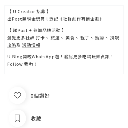
【 U Creator 招募 】
出Post賺現金獎賞 l
登記《社群創作有價企劃》
【 睇Post + 參加品牌活動 】
瀏覽更多社群
打卡
丶
旅遊
丶
美食
丶
親子
丶
寵物
丶
扮靚
攻略
及
活動情報
U Blog開咗WhatsApp啦！發掘更多吃喝玩樂資訊！
Follow 我哋
！
0個讚好
收藏