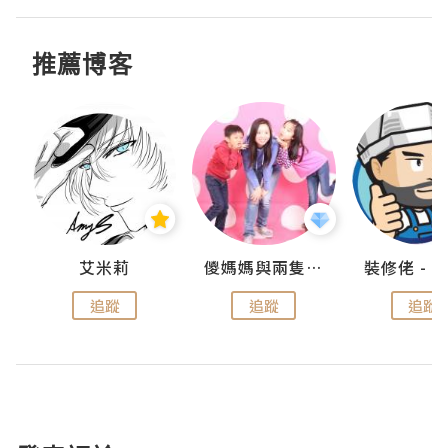
推薦博客
點滴
艾米莉
儍媽媽與兩隻小魔怪之家
追蹤
追蹤
追蹤