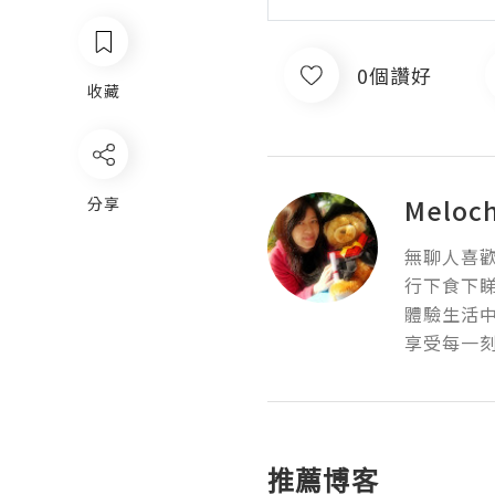
0個讚好
收藏
Meloc
分享
無聊人喜歡
行下食下睇
體驗生活中
享受每一
推薦博客