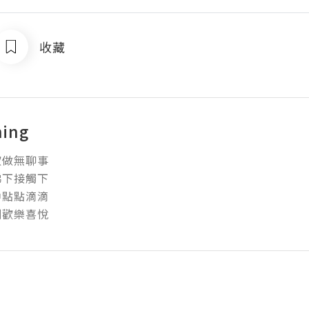
收藏
hing
做無聊事

下接觸下

點點滴滴

刻歡樂喜悅