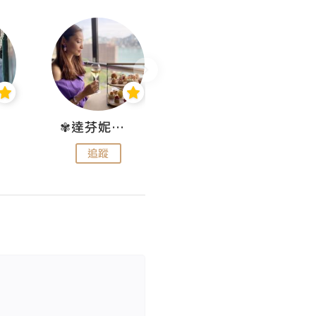
✾達芬妮•愛孩子•愛生活✾
wendysugar享受生活gogogo
追蹤
追蹤