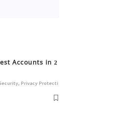
rest Accounts in 2
ecurity, Privacy Protecti
ment Guide (2026) 💫💎💲
mer Support 💫💎💲💫🌐✨
💲💫🌐✨💎Tele