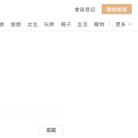
會員登記
開始撰寫
食
旅遊
女生
玩樂
親子
生活
寵物
行山
更多
打卡
追蹤