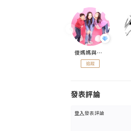
Hahakelly的生活點滴
儍媽媽與兩隻小魔怪之家
追蹤
追蹤
發表評論
登入
發表評論