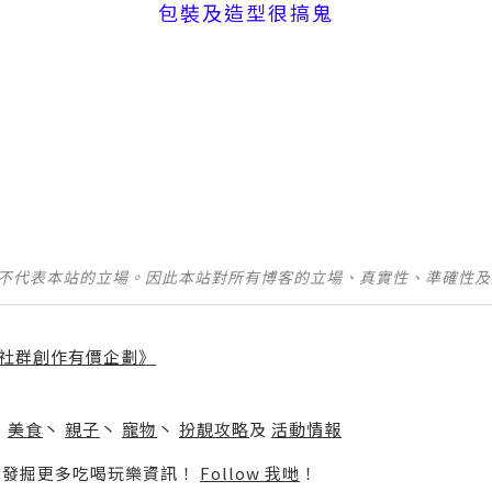
包裝及造型很搞鬼
並不代表本站的立場。因此本站對所有博客的立場、真實性、準確性
社群創作有價企劃》
】
丶
美食
丶
親子
丶
寵物
丶
扮靚攻略
及
活動情報
p啦！發掘更多吃喝玩樂資訊！
Follow 我哋
！