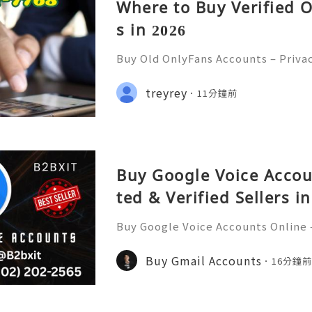
Where to Buy Verified 
s in 2026
Buy Old OnlyFans Accounts – Priva
curity & Responsible Digital Mana
💲💫🌐✨💎Fast & Reliable 24/7 Cus
treyrey
11分鐘前
✨💎WhatsApp :+1 (506) 541-7768 💫
Buy Google Voice Accou
ted & Verified Sellers i
Buy Google Voice Accounts Online –
rs in 2026 Buy Google Voice Accoun
d verified sellers in 2026. Find sec
Buy Gmail Accounts
16分鐘
fast delivery for