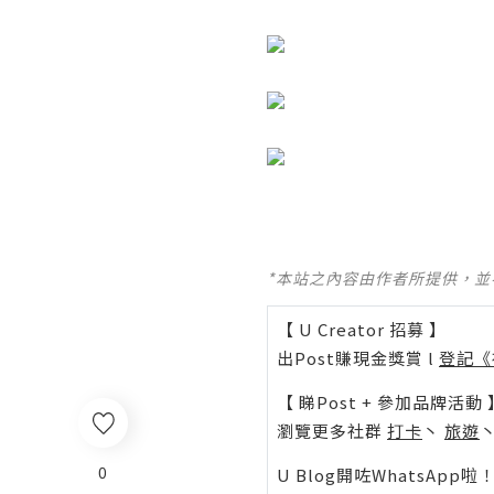
*本站之內容由作者所提供，
【 U Creator 招募 】
出Post賺現金獎賞 l
登記《
【 睇Post + 參加品牌活動 
瀏覽更多社群
打卡
丶
旅遊
0
U Blog開咗WhatsAp