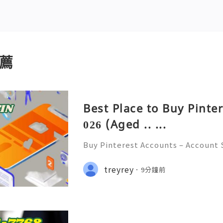
薦
Best Place to Buy Pinte
026 (Aged .. ...
Buy Pinterest Accounts – Account S
on & Responsible Platform Manage
💫🌐✨💎Fast & Reliable 24/7 Custo
treyrey
9分鐘前
💎WhatsApp :+1 (506) 541-7768 💫