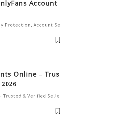
OnlyFans Account
cy Protection, Account Se
gement Guide (2026) 💫💎
tomer Support 💫💎💲💫🌐
💎💲💫🌐✨💎Te
nts Online – Trus
n 2026
 Trusted & Verified Selle
ts Online from trusted an
ure, reliable accounts with
前