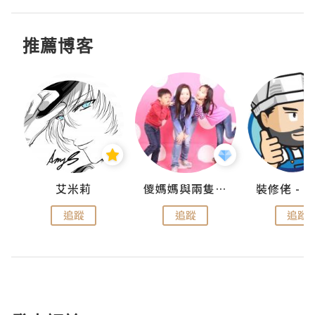
推薦博客
點滴
艾米莉
儍媽媽與兩隻小魔怪之家
追蹤
追蹤
追蹤