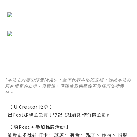
*本站之內容由作者所提供，並不代表本站的立場。因此本站對
所有博客的立場、真實性、準確性及完整性不負任何法律責
任。
【 U Creator 招募 】
出Post賺現金獎賞 l
登記《社群創作有價企劃》
【 睇Post + 參加品牌活動 】
瀏覽更多社群
打卡
丶
旅遊
丶
美食
丶
親子
丶
寵物
丶
扮靚