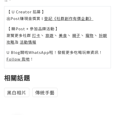
【 U Creator 招募 】
出Post賺現金獎賞 l
登記《社群創作有價企劃》
【 睇Post + 參加品牌活動 】
瀏覽更多社群
打卡
丶
旅遊
丶
美食
丶
親子
丶
寵物
丶
扮靚
攻略
及
活動情報
U Blog開咗WhatsApp啦！發掘更多吃喝玩樂資訊！
Follow 我哋
！
相關話題
黑白相片
傳統手藝