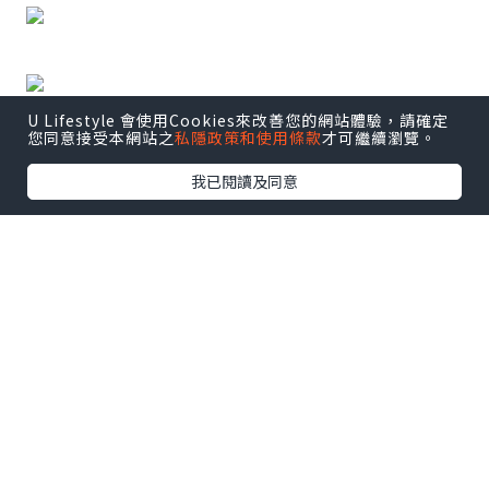
U Lifestyle 會使用Cookies來改善您的網站體驗，請確定
您同意接受本網站之
私隱政策和使用條款
才可繼續瀏覽。
~END~
我已閱讀及同意
*本站之內容由作者所提供，並不代表本站的立場。因此本站對
所有博客的立場、真實性、準確性及完整性不負任何法律責
任。
【 U Creator 招募 】
出Post賺現金獎賞 l
登記《社群創作有價企劃》
【 睇Post + 參加品牌活動 】
瀏覽更多社群
打卡
丶
旅遊
丶
美食
丶
親子
丶
寵物
丶
扮靚