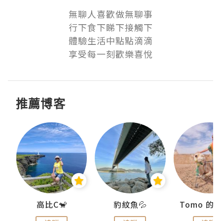
無聊人喜歡做無聊事

行下食下睇下接觸下

體驗生活中點點滴滴

享受每一刻歡樂喜悅
推薦博客
)
高比C🐒
豹紋魚💦