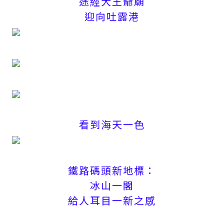
途經大王爺廟
迎向吐露港
看到海天一色
鐵路碼頭新地標：
冰山一閣
給人耳目一新之感