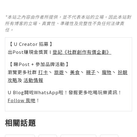
*本站之內容由作者所提供，並不代表本站的立場。因此本站對
所有博客的立場、真實性、準確性及完整性不負任何法律責
任。
【 U Creator 招募 】
出Post賺現金獎賞 l
登記《社群創作有價企劃》
【 睇Post + 參加品牌活動 】
瀏覽更多社群
打卡
丶
旅遊
丶
美食
丶
親子
丶
寵物
丶
扮靚
攻略
及
活動情報
U Blog開咗WhatsApp啦！發掘更多吃喝玩樂資訊！
Follow 我哋
！
相關話題