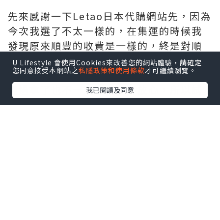
先來感謝一下Letao日本代購網站先，因為
今次我選了不太一樣的，在集運的時候我
發現原來順豐的收費是一樣的，終是對順
豐的服務更有信心，之前用的那家，多時
U Lifestyle 會使用Cookies來改善您的網站體驗，請確定
您同意接受本網站之
私隱政策和使用條款
才可繼續瀏覽。
就把包裹放在門外，連通知也沒有，被人
經過拿了也不一定，實在不放心，所以試
我已閱讀及同意
了一下順豐的，雖然時間沒有Letao說的那
麼快，不過服務是真好太多，所以我下次
還是會選順豐的，也謝謝Letao多了一個選
擇給用家，謝謝Letao。
那就現在來看這件超級期待的大師美品！