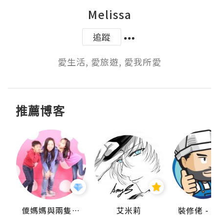
Melissa
追蹤
愛生活, 愛旅遊, 愛我所愛
推薦博客
點滴
儍媽媽與兩隻小魔怪之家
艾米莉