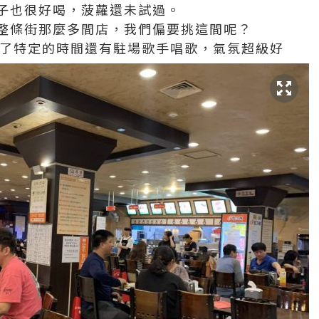
子也很好喝，菠蘿還未試過。
整條街那麼多間店，我們偏要挑這間呢？
到了特定的時間還有駐場歌手唱歌，氣氛超級好