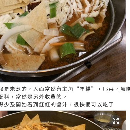
候是未煮的，入面當然有主角“年糕”，耶菜，魚
配料，當然是另外收費的。
得少及開始看到紅紅的醬汁，很快便可以吃了