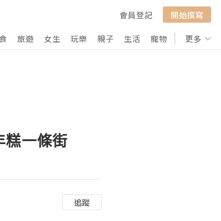
會員登記
開始撰寫
食
旅遊
女生
玩樂
親子
生活
寵物
行山
更多
打卡
年糕一條街
追蹤