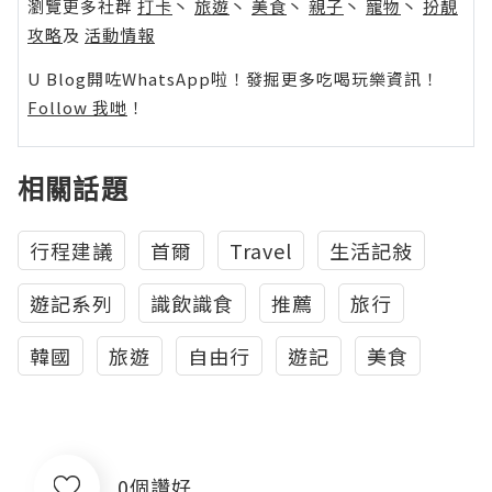
瀏覽更多社群
打卡
丶
旅遊
丶
美食
丶
親子
丶
寵物
丶
扮靚
攻略
及
活動情報
U Blog開咗WhatsApp啦！發掘更多吃喝玩樂資訊！
Follow 我哋
！
相關話題
行程建議
首爾
Travel
生活記敍
遊記系列
識飲識食
推薦
旅行
韓國
旅遊
自由行
遊記
美食
0個讚好