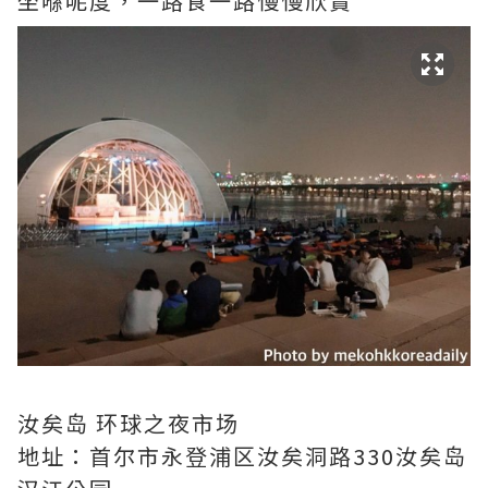
坐喺呢度，一路食一路慢慢欣賞
汝矣岛 环球之夜市场
地址：首尔市永登浦区汝矣洞路330汝矣岛