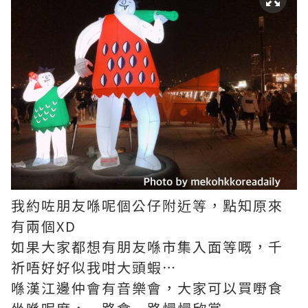
我約咗朋友喺呢個公仔附近等，點知原來
有兩個XD
如果大家都想有朋友喺市集入面等嘅，千
祈唔好好似我咁大頭蝦⋯
喺漢江邊仲會有音樂會，大家可以買嘢食