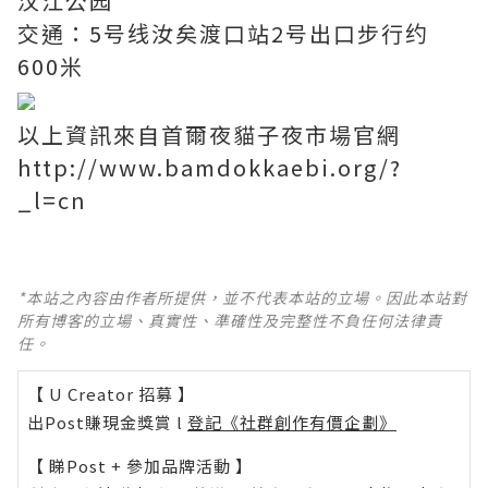
汉江公园
交通：5号线汝矣渡口站2号出口步行约
600米
以上資訊來自首爾夜貓子夜市場官網
http://www.bamdokkaebi.org/?
_l=cn
*本站之內容由作者所提供，並不代表本站的立場。因此本站對
所有博客的立場、真實性、準確性及完整性不負任何法律責
任。
【 U Creator 招募 】
出Post賺現金獎賞 l
登記《社群創作有價企劃》
【 睇Post + 參加品牌活動 】