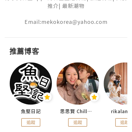
推介| 最新潮物

Email:mekokorea@yahoo.com
推薦博客
urnal
魚堅日記
思思賢 ChillMyBabe
rikala
追蹤
追蹤
追蹤