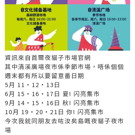
資訊來自首爾夜貓子市場官網
其中清溪廣場夜市係季節巿場，唔係個個
週末都有所以要留意番日期
5月 11・12・13日
6月 15・16・17日 夏! 闪亮集市
9月 14・15・16日 秋! 闪亮集市
10月 19・20・21日 你! 闪亮集市
今次我就同朋友去咗汝矣島嘅夜貓子夜市
場