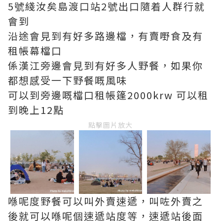
5號綫汝矣島渡口站2號出口隨着人群行就
會到
沿途會見到有好多路邊檔，有賣嘢食及有
租帳幕檔口
係漢江旁邊會見到有好多人野餐，如果你
都想感受一下野餐嘅風味
可以到旁邊嘅檔口租帳篷2000krw 可以租
到晚上12點
點擊圖片放大
喺呢度野餐可以叫外賣速遞，叫咗外賣之
後就可以喺呢個速遞站度等，速遞站後面