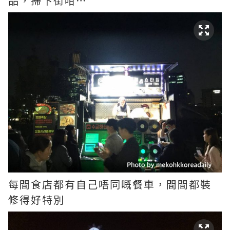
品，掃下街咁⋯
每間食店都有自己唔同嘅餐車，間間都裝
修得好特別