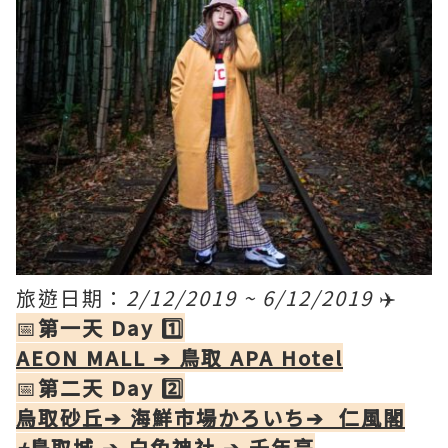
旅遊日期：
2/12/2019 ~ 6/12/2019
✈️
📅
第一天 Day 1️⃣
AEON MALL ➔ 鳥取 APA Hotel
📅
第二天 Day 2️⃣
烏取砂丘➔ 海鮮市場かろいち➔ 仁風閣
+
鳥取城 ➔ 白兔神社 ➔ 千年亭