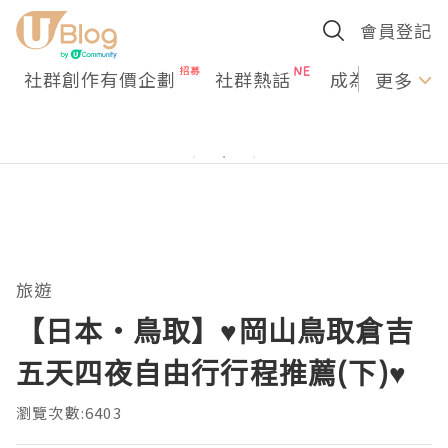
會員登記
社群創作有價企劃
社群熱話
成為U Creato
更多
旅遊
【日本・鳥取】♥️岡山鳥取倉吉
五天四夜自由行行程推薦(下)♥️
瀏覽次數:6403