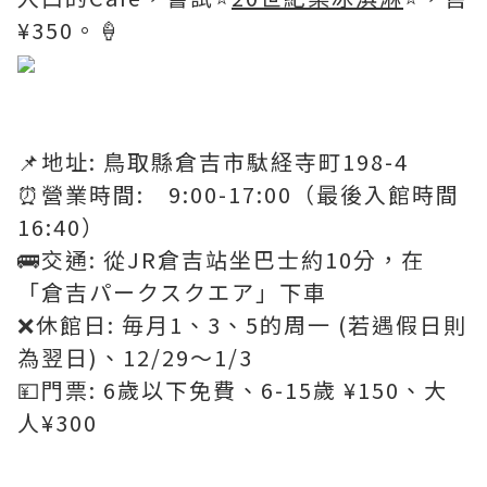
¥350。🍦
📌地址: 鳥取縣倉吉市駄経寺町198-4
⏰營業時間: 9:00-17:00（最後入館時間
16:40）
🚌交通: 從JR倉吉站坐巴士約10分，在
「倉吉パークスクエア」下車
❌休館日: 毎月1、3、5的周一 (若遇假日則
為翌日)、12/29～1/3
💴門票: 6歲以下免費、6-15歲 ¥150、大
人¥300