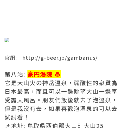
​官網:
http://g-beer.jp/gambarius/
第八站:
豪円湯院 ♨️
它是大山火の神岳温泉，弱酸性的泉質為
日本最高，而且可以一邊眺望大山一邊享
受露天風呂。朋友們飯後就去了泡溫泉，
但是我沒有去，如果喜歡泡溫泉的可以去
試試看！
📌地址: 鳥取県西伯郡大山町大山25