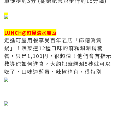
車徒歩約5分 (從梨紀念館步行約15分鐘)
​LUNCH@町屋清水庵🍱
走進町屋用餐享受百年老店「麻糬涮涮
鍋」！蔬菜連12種口味的麻糬涮涮鍋套
餐，只是1,100円，很超值！他們會有指示
教導你如何進食，大約把麻糬涮5秒就可以
吃了，口味連藍莓、辣椒也有，很特別。