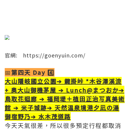
​官網:
https://goenyuin.com/
📅
第四天 Day 4️⃣
大山隱岐國立公園
➔
鍵掛峠 *木谷澤溪流
+ 奥大山御機茅屋
➔ Lunch@まつおか➔
鳥取花迴廊
➔ 福岡堤＋植田正治写真美術
館
➔ 米子城跡➔ 天然温泉境港夕凪の湯
御宿野乃➔ 水木茂道路
今天天氣很差，所以很多預定行程都取消