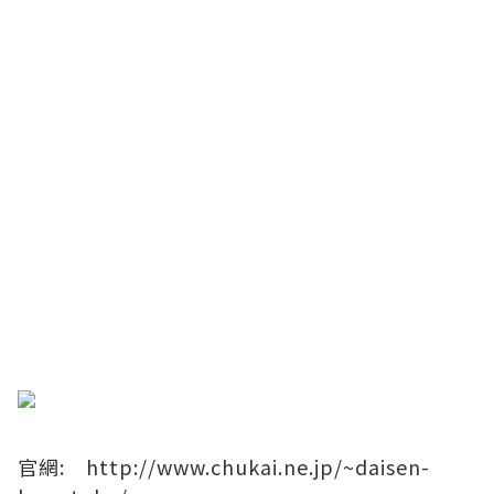
​官網:
http://www.chukai.ne.jp/~daisen-