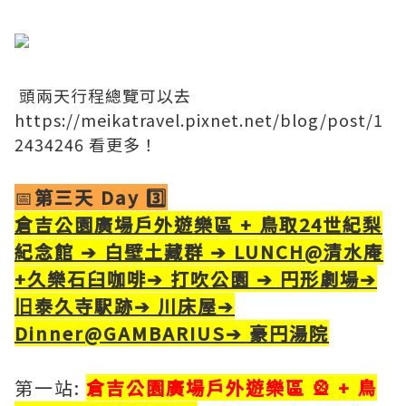
​ 頭兩天行程總覽可以去
https://meikatravel.pixnet.net/blog/post/1
2434246
看更多！
📅
第三天 Day 3️⃣
倉吉公園廣場戶外遊樂區 + 鳥取24世紀梨
紀念館 ➔ 白壁土藏群 ➔ LUNCH@清水庵
+久樂石臼咖啡➔ 打吹公園 ➔ 円形劇場➔
旧泰久寺駅跡➔ 川床屋➔
Dinner@GAMBARIUS➔ 豪円湯院
第一站:
倉吉公園廣場戶外遊樂區 🎡 + 鳥