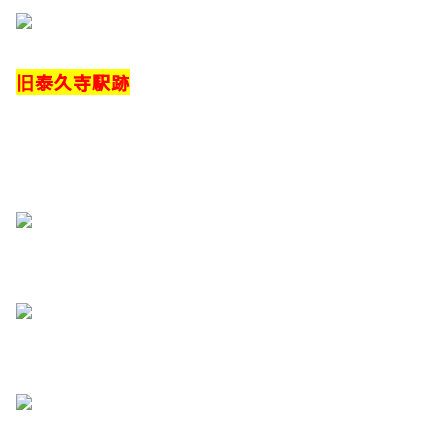
​旧泰久寺駅跡