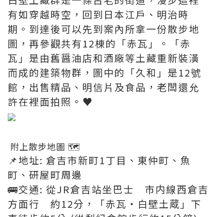
有如穿越時空，回到日本江戶、明治時
期。到達後可以先到案內所拿一份散步地
圖，再參觀共有12棟的「赤瓦」。「赤
瓦」是由舊醤油店和酒廠等土藏重新裝潢
而成的建築物群，圖中的「久和」是12號
館，出售精品、明信片及食品，老闆還允
許在裡面拍照。♥️
​ 附上散步地圖 🗺
📌地址: 倉吉市新町1丁目、東仲町、魚
町、研屋町周邊
🚌交通: 從JR倉吉站坐巴士 市内線西倉吉
方面行 約12分，「赤瓦・白壁土蔵」下