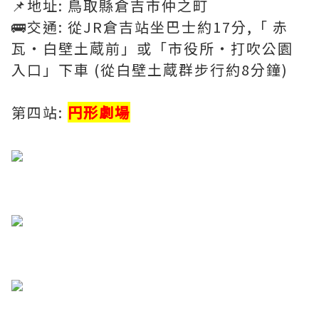
📌地址: 鳥取縣倉吉市仲之町
🚌交通: 從JR倉吉站坐巴士約17分,「 赤
瓦・白壁土蔵前」或「市役所・打吹公園
入口」下車 (從白壁土蔵群步行約8分鐘)
第四站:
円形劇場
​