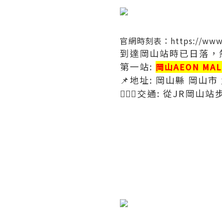
官網時刻表：
https://www
到達岡山站時已日落，
第一站:
岡山AEON MAL
📌地址: 岡山縣 岡山市 
🚶🏻‍♀️交通: 從JR岡