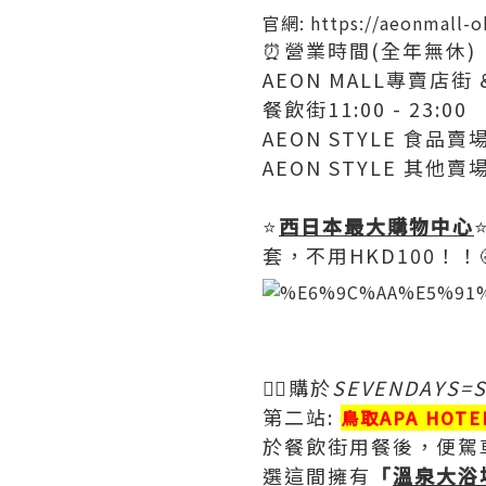
​官網:
https://aeonmall-
⏰營業時間(全年無休)
AEON MALL專賣店街 &
餐飲街11:00 - 23:00
AEON STYLE 食品賣場(
AEON STYLE 其他賣場9:
⭐️
西日本最大購物中心
套，不用HKD100！！
☝🏻購於
SEVENDAYS=
第二站:
鳥取APA HOTE
於餐飲街用餐後，便駕車出
選這間擁有
「
溫泉大浴