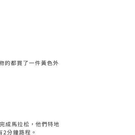
愛購物的都買了一件黃色外
們剛完成馬拉松，他們特地
有2分鐘路程。