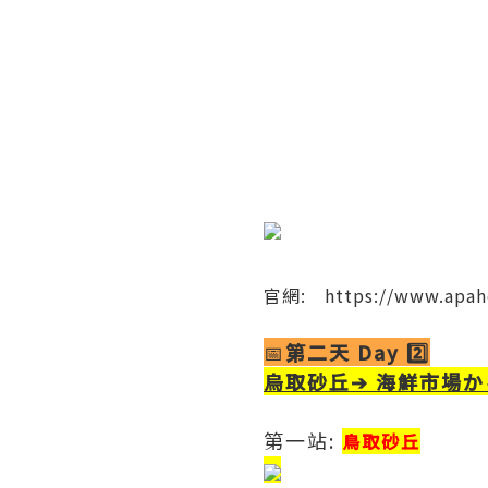
​官網:
https://www.apah
📅
第二天 Day 2️⃣
烏取砂丘
➔
海鮮市場か
第一站:
鳥取砂丘