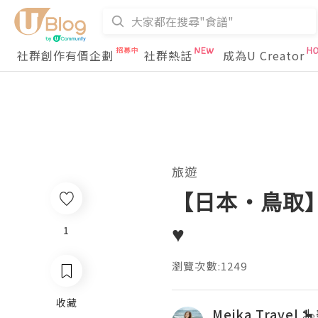
社群創作有價企劃
社群熱話
成為U Creator
旅遊
【日本・鳥取】
♥️
1
瀏覽次數:1249
收藏
Meika Travel 