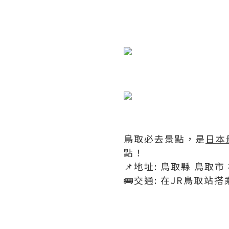
​
鳥取必去景點，是
日本
點！
📌地址: 鳥取縣 鳥取市 
🚌交通: 在JR鳥取