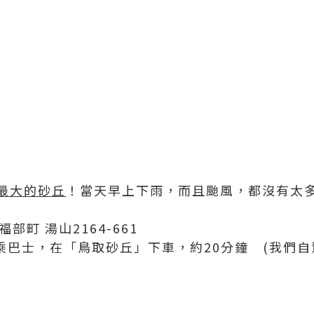
最大的砂丘
！當天早上下雨，而且颱風，都沒有太
福部町 湯山2164-661
站搭乘巴士，在「鳥取砂丘」下車，約20分鐘 (我們自