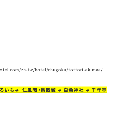
otel.com/zh-tw/hotel/chugoku/tottori-ekimae/
ろいち
➔
仁風閣
+
鳥取城
➔
白兔神社
➔
千年亭