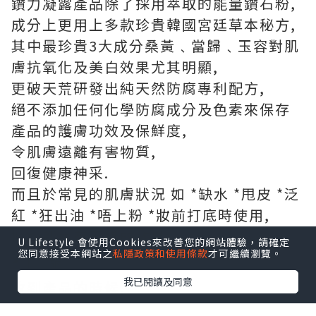
鑽力凝露產品除了採用萃取的能量鑽石粉,
成分上更用上多款珍貴韓國宮廷草本秘方,
其中最珍貴3大成分桑黃﹑當歸﹑玉容對肌
膚抗氧化及美白效果尤其明顯,
更破天荒研發出純天然防腐專利配方,
絕不添加任何化學防腐成分及色素來保存
產品的護膚功效及保鮮度,
令肌膚遠離有害物質,
回復健康神采.
而且於常見的肌膚狀況 如 *缺水 *甩皮 *泛
紅 *狂出油 *唔上粉 *妝前打底時使用,
據說都會有不錯的效果.
U Lifestyle 會使用Cookies來改善您的網站體驗，請確定
您同意接受本網站之
私隱政策和使用條款
才可繼續瀏覽。
我已閱讀及同意
收到產品的時候,
還挺驚訝於產品的份量,