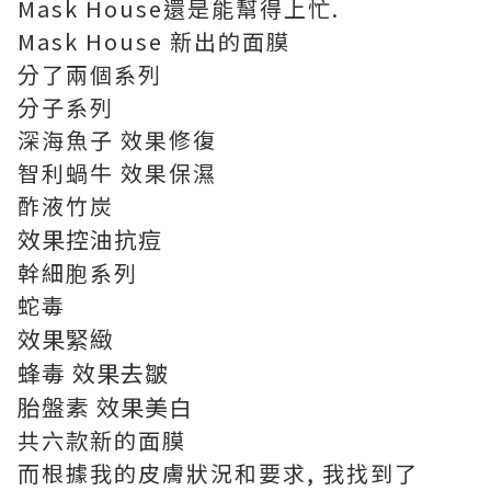
Mask House還是能幫得上忙.
Mask House 新出的面膜
分了兩個系列
分子系列
深海魚子 效果修復
智利蝸牛 效果保濕
酢液竹炭
效果
控油抗痘
幹細胞系列
蛇毒
效果
緊緻
蜂毒
效果
去皺
胎盤素
效果
美白
共六款新的面膜
而根據我的皮膚狀況和要求, 我找到了