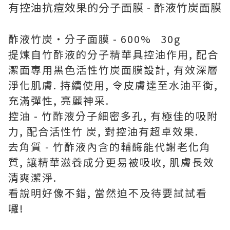
有
控油抗痘效果的分子面膜 -
酢液竹炭
面膜
酢液竹炭‧分子面膜 - 600% 30g
提煉自竹酢液的分子精華具控油作用, 配合
潔面專用黑色活性竹炭面膜設計, 有效深層
淨化肌膚. 持續使用, 令皮膚達至水油平衡,
充滿彈性, 亮麗神采.
控油 - 竹酢液分子細密多孔, 有極佳的吸附
力, 配合活性竹 炭, 對控油有超卓效果.
去角質 - 竹酢液內含的輔酶能代謝老化角
質, 讓精華滋養成分更易被吸收, 肌膚長效
清爽潔淨.
看說明好像不錯, 當然迫不及待要試試看
囉!