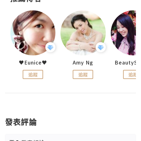
h 夏沫
♥Eunice♥
Amy Ng
追蹤
追蹤
追蹤
發表評論