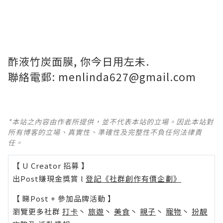
酢液竹炭面膜, 你今日用左未.
聯絡電郵:
menlinda627@gmail.com
*本站之內容由作者所提供，並不代表本站的立場。因此本站對
所有博客的立場、真實性、準確性及完整性不負任何法律責
任。
【 U Creator 招募 】
出Post賺現金獎賞 l
登記《社群創作有價企劃》
【 睇Post + 參加品牌活動 】
瀏覽更多社群
打卡
丶
旅遊
丶
美食
丶
親子
丶
寵物
丶
扮靚