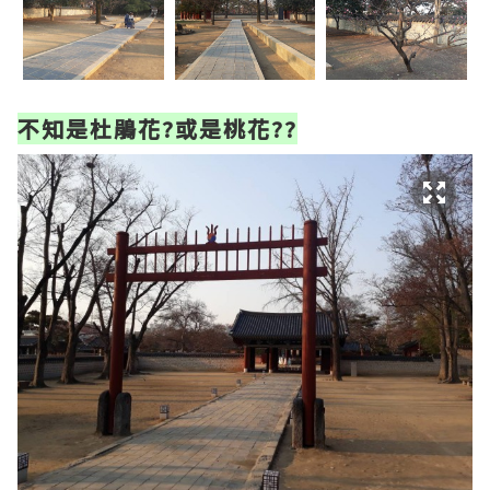
不知是杜鵑花?或是桃花??