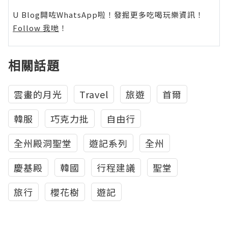
U Blog開咗WhatsApp啦！發掘更多吃喝玩樂資訊！
Follow 我哋
！
相關話題
雲畫的月光
Travel
旅遊
首爾
韓服
巧克力批
自由行
全州殿洞聖堂
遊記系列
全州
慶基殿
韓國
行程建議
聖堂
旅行
櫻花樹
遊記