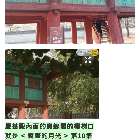
慶基殿
內面的寶錄閣的樓梯口
就是 < 雲
畫的月光 > 第10集