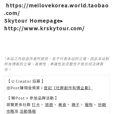
https://meilovekorea.world.taobao
.com/
Skytour Homepage▸
http://www.krskytour.com/
*本站之內容由作者所提供，並不代表本站的立場。因此本站對
所有博客的立場、真實性、準確性及完整性不負任何法律責
任。
【 U Creator 招募 】
出Post賺現金獎賞 l
登記《社群創作有價企劃》
【 睇Post + 參加品牌活動 】
瀏覽更多社群
打卡
丶
旅遊
丶
美食
丶
親子
丶
寵物
丶
扮靚
攻略
及
活動情報