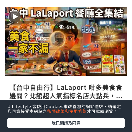
【台中自由行】LaLaport 咁多美食食
邊間？北館超人氣指標名店大點兵，深
度實測日本直送「北丸」職人料理與南
U Lifestyle 會使用Cookies來改善您的網站體驗，請確定
ChewingBrother
2小時前
您同意接受本網站之
私隱政策和使用條款
才可繼續瀏覽。
館 LOPIA 超市神級熟食區！
我已閱讀及同意