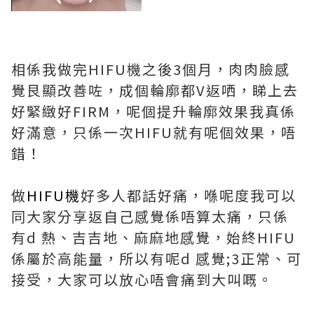
相係我做完HIFU機之後3個月，肉肉臉感
覺艮顯改善咗，成個輪廓都V返哂，睇上去
好緊緻好FIRM，呢個提升輪廓效果我真係
好滿意，只係一次HIFU就有呢個效果，唔
錯！
做
HIFU機
好多人都話好痛，喺呢度我可以
同大家分享返自己感覺係唔算太痛，只係
有d 熱、吉吉地、麻麻地感覺，始終HIFU
係屬於高能量，所以有呢d 感覺;3正常、可
接受，大家可以放心唔會痛到大叫嘅。