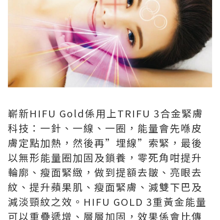
嶄新HIFU Gold係用上TRIFU 3合金緊膚
科技：一針、一線、一圈，能量會先喺皮
膚定點加熱，然後再”埋線”索緊，最後
以無形能量圈加固及鎖養，零死角咁提升
輪廓、瘦面緊緻，做到提額去皺、亮眼去
紋、提升蘋果肌、瘦面緊膚、減雙下巴及
減淡頸紋之效。HIFU GOLD 3重黃金能量
可以重疊遞增、層層加固，效果係會比傳