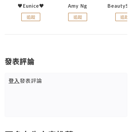
h 夏沫
♥Eunice♥
Amy Ng
追蹤
追蹤
追蹤
發表評論
登入
發表評論