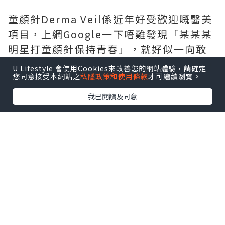
童顏針Derma Veil係近年好受歡迎嘅醫美
項目，上網Google一下唔難發現「某某某
明星打童顏針保持青春」，就好似一向敢
言嘅應采兒都曾經認過打足4種美容針保持
U Lifestyle 會使用Cookies來改善您的網站體驗，請確定
您同意接受本網站之
私隱政策和使用條款
才可繼續瀏覽。
青春。
我已閱讀及同意