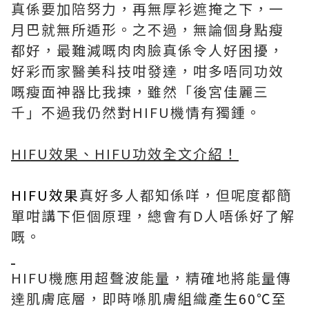
真係要加陪努力，再無厚衫遮掩之下，一
月巴就無所遁形。之不過，無論個身點瘦
都好，最難減嘅肉肉臉真係令人好困擾，
好彩而家醫美科技咁發達，咁多唔同功效
嘅瘦面神器比我揀，雖然「後宮佳麗三
千」不過我仍然對HIFU機情有獨鍾。
HIFU效果、HIFU功效全文介紹！
HIFU效果
真好多人都知係咩，但呢度都簡
單咁講下佢個原理，總會有D人唔係好了解
嘅。
HIFU機應用超聲波能量，精確地將能量傳
達肌膚底層，即時喺肌膚組織
產生60℃至