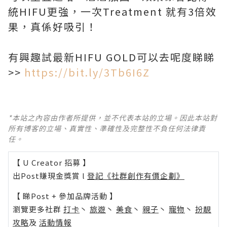
統HIFU更強，一次Treatment 就有3倍效
果，真係好吸引！
有興趣試最新HIFU GOLD可以去呢度睇睇
>>
https://bit.ly/3Tb6I6Z
*本站之內容由作者所提供，並不代表本站的立場。因此本站對
所有博客的立場、真實性、準確性及完整性不負任何法律責
任。
【 U Creator 招募 】
出Post賺現金獎賞 l
登記《社群創作有價企劃》
【 睇Post + 參加品牌活動 】
瀏覽更多社群
打卡
丶
旅遊
丶
美食
丶
親子
丶
寵物
丶
扮靚
攻略
及
活動情報