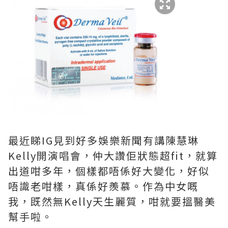
最近睇IG見到好多娛樂新聞有講陳慧琳
Kelly開演唱會，仲大讚佢狀態超fit，就算
出道咁多年，個樣都唔係好大變化，好似
唔識老咁樣，真係好羨慕。作為中女嘅
我，既然無Kelly天生麗質，咁就要搵醫美
幫手啦。