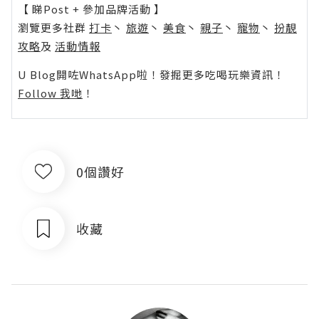
【 睇Post + 參加品牌活動 】
瀏覽更多社群
打卡
丶
旅遊
丶
美食
丶
親子
丶
寵物
丶
扮靚
攻略
及
活動情報
U Blog開咗WhatsApp啦！發掘更多吃喝玩樂資訊！
Follow 我哋
！
0個讚好
收藏