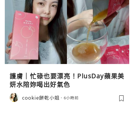
護膚｜忙碌也要漂亮！PlusDay蘋果美
妍水陪妳喝出好氣色
cookie餅乾小姐
6小時前