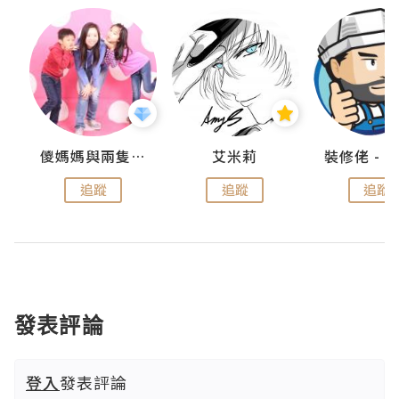
點滴
儍媽媽與兩隻小魔怪之家
艾米莉
追蹤
追蹤
追蹤
發表評論
登入
發表評論