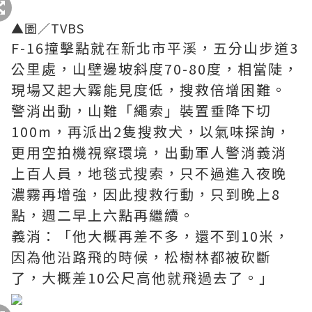
▲圖／TVBS
F-16撞擊點就在新北市平溪，五分山步道3
公里處，山壁邊坡斜度70-80度，相當陡，
現場又起大霧能見度低，搜救倍增困難。
警消出動，山難「繩索」裝置垂降下切
100m，再派出2隻搜救犬，以氣味探詢，
更用空拍機視察環境，出動軍人警消義消
上百人員，地毯式搜索，只不過進入夜晚
濃霧再增強，因此搜救行動，只到晚上8
點，週二早上六點再繼續。
義消：「他大概再差不多，還不到10米，
因為他沿路飛的時候，松樹林都被砍斷
了，大概差10公尺高他就飛過去了。」