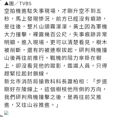
▲圖／TVBS
空拍機進駐失事現場，才剛升空不到五
秒，馬上發現慘況，前方已經沒有痕跡，
是往後，整片山頭霧濛濛，黃土因為軍機
大力撞擊，裸露幾百公尺，失事痕跡非常
明顯。進入現場，更可以清楚看見，樹木
被削斷，還有的被連根拔起，研判飛機撞
山後再往前推行。戰機的阻力傘掛在樹
上，卻沒看見他的蹤影，鑑識人員，只得
趕緊拉起封鎖線。
新北市消防局搶救科科長蕭柏桓：「步道
剛好在陵線上，這個樹枝他所倒的方向，
我們研判飛機撞擊之後，是再往前又推
進，又往山谷推進。」