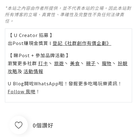
*本站之內容由作者所提供，並不代表本站的立場。因此本站對
所有博客的立場、真實性、準確性及完整性不負任何法律責
任。
【 U Creator 招募 】
出Post賺現金獎賞 l
登記《社群創作有價企劃》
【 睇Post + 參加品牌活動 】
瀏覽更多社群
打卡
丶
旅遊
丶
美食
丶
親子
丶
寵物
丶
扮靚
攻略
及
活動情報
U Blog開咗WhatsApp啦！發掘更多吃喝玩樂資訊！
Follow 我哋
！
0個讚好