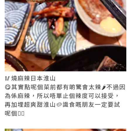
🥢燒麻辣日本淮山
😋其實點呢個菜前都有啲驚會太辣🌶️不過因
為係麻辣，所以唔單止個辣度可以接受，
再加埋超爽甜淮山🥔識食嘅朋友一定要試
呢個👍🏻