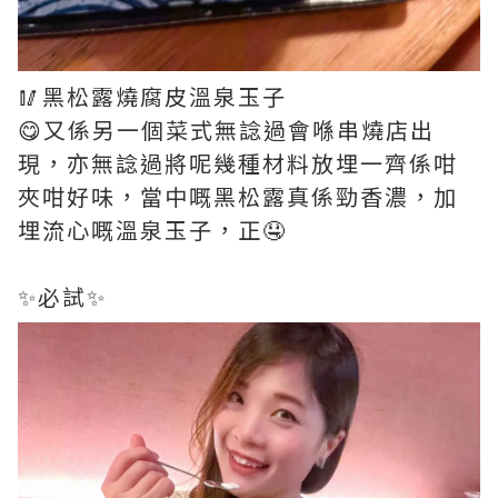
🥢黑松露燒腐皮溫泉玉子
😋又係另一個菜式無諗過會喺串燒店出
現，亦無諗過將呢幾種材料放埋一齊係咁
夾咁好味，當中嘅黑松露真係勁香濃，加
埋流心嘅溫泉玉子，正🤤
✨必試✨