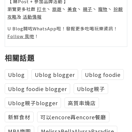
【 睇Post + 參加品牌活動 】
瀏覽更多社群
打卡
丶
旅遊
丶
美食
丶
親子
丶
寵物
丶
扮靚
攻略
及
活動情報
U Blog開咗WhatsApp啦！發掘更多吃喝玩樂資訊！
Follow 我哋
！
相關話題
Ublog
Ublog blogger
Ublog foodie
Ublog foodie blogger
Ublog親子
Ublog親子blogger
高質串燒店
新鮮食材
可以encore再encore餐廳
MBA樂園
MelissaBellaAlyssaParadise