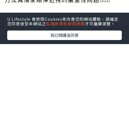
眼科醫生好詳細幫家姐做咗好多唔同嘅眼
U Lifestyle 會使用Cookies來改善您的網站體驗，請確定
您同意接受本網站之
私隱政策和使用條款
才可繼續瀏覽。
睛檢查，包括視力，雙眼恊調，屈光檢
查，色盲檢查特別係眼球長度👁
我已閱讀及同意
檢查完之後醫生分享咗幾種方法可以幫助
家姐矯正同減低深近視的嚴重性問題：
🔴行為改變