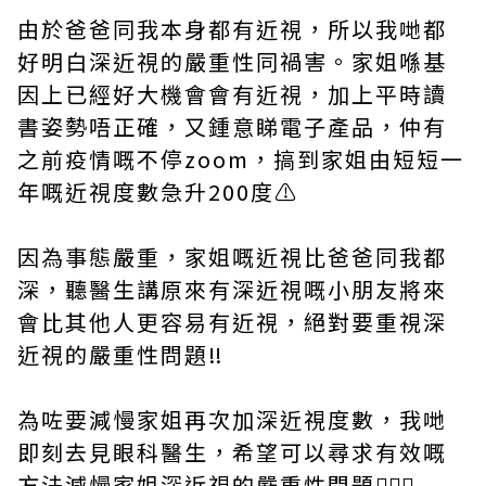
由於爸爸同我本身都有近視，所以我哋都
好明白
深近視的嚴重性
同禍害。家姐喺基
因上已經好大機會會有近視，加上平時讀
書姿勢唔正確，又鍾意睇電子產品，仲有
之前疫情嘅不停zoom，搞到家姐由短短一
年嘅近視度數急升200度⚠️
因為事態嚴重，家姐嘅近視比爸爸同我都
深，聽醫生講原來有深近視嘅小朋友將來
會比其他人更容易有近視，絕對要重視深
近視的嚴重性問題‼️
為咗要減慢家姐再次加深近視度數，我哋
即刻去見眼科醫生，希望可以尋求有效嘅
方法減慢家姐
深近視的嚴重性
問題👩🏻‍⚕️