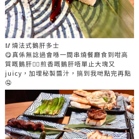
🥢燒法式鵝肝多士
😋真係無諗過會喺一間串燒餐廳食到咁高
質嘅鵝肝👍🏻煎香嘅鵝肝唔單止大塊又
juicy，加埋秘製醬汁，搞到我哋點完再點
🤤