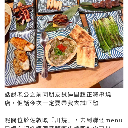
話說老公之前同朋友試過間超正嘅串燒
店，佢話今次一定要帶我去試吓🥰
呢間位於佐敦嘅『川燒』，去到睇個menu