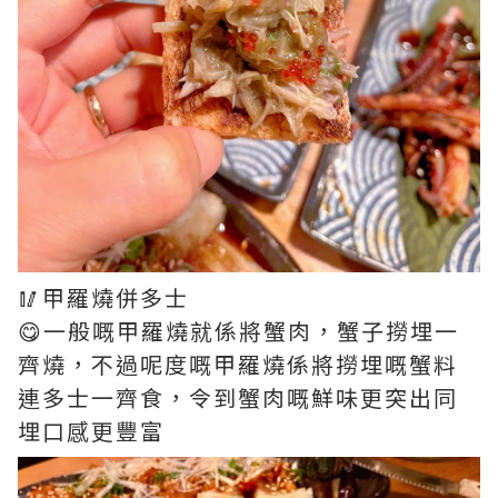
🥢甲羅燒併多士
😋一般嘅甲羅燒就係將蟹肉，蟹子撈埋一
齊燒，不過呢度嘅甲羅燒係將撈埋嘅蟹料
連多士一齊食，令到蟹肉嘅鮮味更突出同
埋口感更豐富