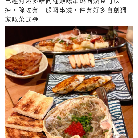
已經有超多唔同種類嘅串燒同熱食可以
揀，除咗有一般嘅串燒，仲有好多自創獨
家嘅菜式👅