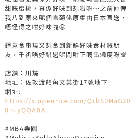
甜嘅蜜桃，真係好味到想嗌呀～之前仲俾
我八到原來呢個雪葩係原隻由日本直送，
唔怪得之咁好味啦🤩
鍾意食串燒又想食到新鮮好味食材嘅朋
友，千祈唔好錯過呢間咁正嘅串燒度呀💯
店舖：川燒
地址：佐敦渡船角文英街17號地下
網址:
https://s.openrice.com/QrbS0MaG20
0~uyQQABA
#MBA樂園
#MelissaBellaAlyssaParadise