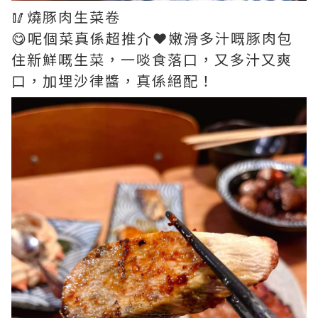
🥢燒豚肉生菜卷
😋呢個菜真係超推介❤️嫩滑多汁嘅豚肉包
住新鮮嘅生菜，一啖食落口，又多汁又爽
口，加埋沙律醬，真係絕配！