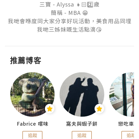
三寶 - Alyssa 👧🏻2️⃣歲

簡稱 - MBA 😁

我哋會喺度同大家分享好玩活動，美食用品同埋
我哋三姊妹嘅生活點滴😘
推薦博客
Fabrice 嚐味
窩夫與蝦子餅
戀吃車
追蹤
追蹤
追蹤