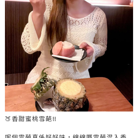
🍑香甜蜜桃雪葩‼️
呢個雪葩真係好好味，綿綿嘅雪葩混入香