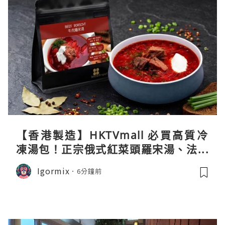
【香港製造】HKTVmall 必買高質冷
凍湯包！正宗俄式紅菜頭羅宋湯、法式
龍蝦濃湯與生酮膠原蛋白骨頭湯全攻略
Igormix
6分鐘前