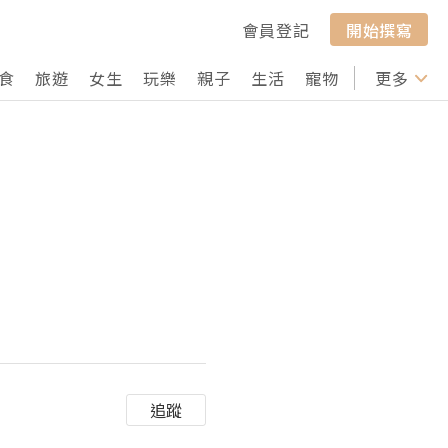
會員登記
開始撰寫
食
旅遊
女生
玩樂
親子
生活
寵物
行山
更多
打卡
追蹤