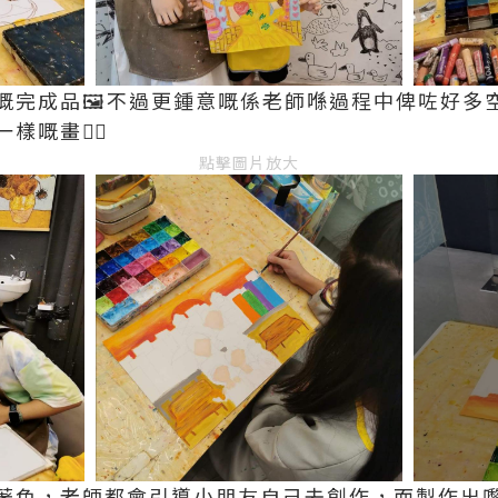
嘅完成品🖼️不過更鍾意嘅係老師喺過程中俾咗好多
嘅畫👍🏻
點擊圖片放大
著色，老師都會引導小朋友自己去創作，而製作出