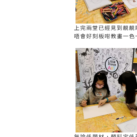
上完兩堂已經見到靚靚
唔會好刻板咁教畫一色一樣
無論係題材，顏料定係