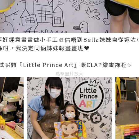
就已經好鍾意畫畫做小手工🎨估唔到Bella妹妹自從
既然係咁，我決定同倆姊妹報畫畫班❤️
『Little Prince Art』嘅CLAP繪畫課程✨
點擊圖片放大