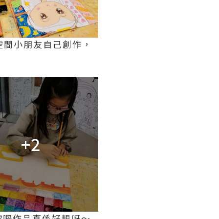
空間小朋友自己創作，
+2
嚟嘅作品真係好靚呀～