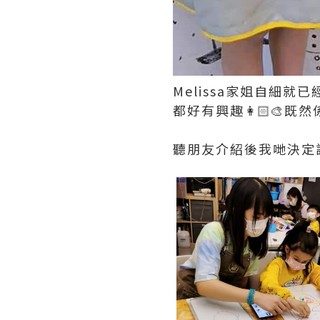
Melissa家姐自細
都好有興趣👩🏻‍🎨
聽朋友介紹後我哋決定試呢間