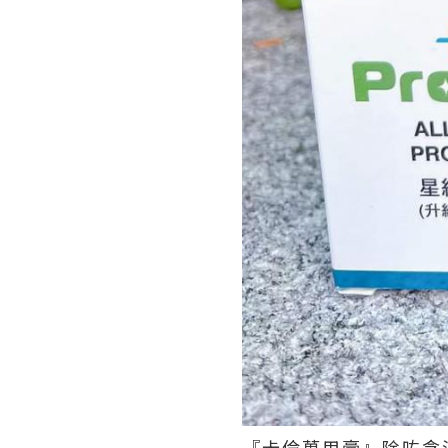
『卡倫萬用膏』除咗含