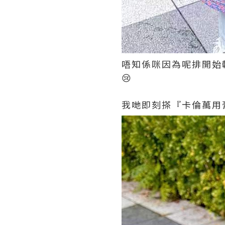
唔知係咪因為呢排開始轉
😢
我哋即刻搽『卡倫萬用膏