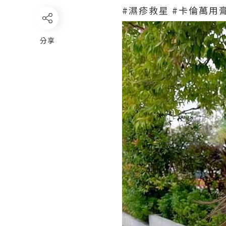
#濕疹救星 #卡倫萬用
分享