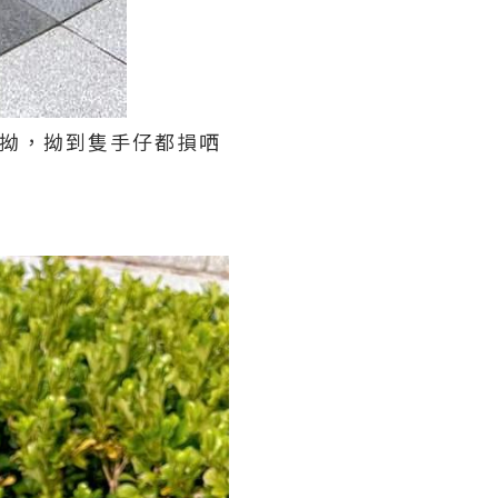
度拗，拗到隻手仔都損哂