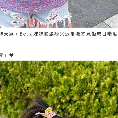
天氣，Bella妹妹啲濕疹又返番嚟😩見佢成日喺
』❤️