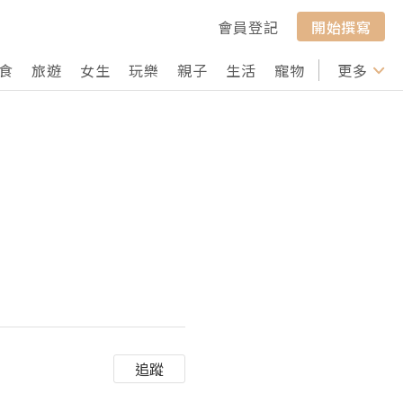
會員登記
開始撰寫
食
旅遊
女生
玩樂
親子
生活
寵物
行山
更多
打卡
追蹤