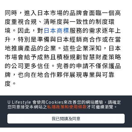
同時，進入日本市場的品牌會面臨一個高
度重視合規、清晰度與一致性的制度環
境。因此，對
日本商標
服務的需求逐年上
升，特別是準備與日本經銷商合作或在當
地推廣產品的企業。這些企業深知，日本
市場會給予成熟且積極規劃智慧財產策略
的公司更多信任。完善的申請不僅保護品
牌，也向在地合作夥伴展現專業與可靠
度。
若企業瞄準的不是單一市場，而是整個東
U Lifestyle 會使用Cookies來改善您的網站體驗，請確定
您同意接受本網站之
私隱政策和使用條款
才可繼續瀏覽。
亞區域，智慧財產布局往往自然延伸為更
完整、跨國的規劃。當企業完成在中日兩
我已閱讀及同意
地的商標註冊後，通常也會察覺到技術層