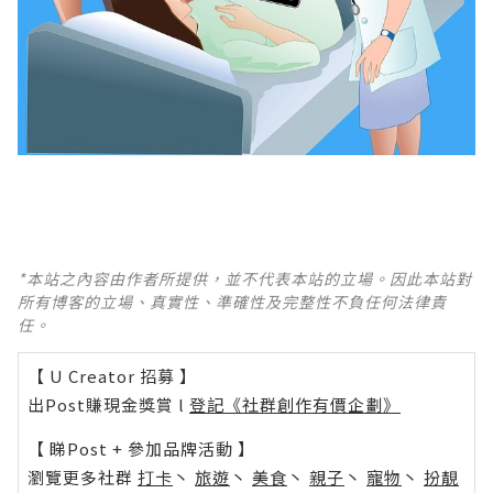
*本站之內容由作者所提供，並不代表本站的立場。因此本站對
所有博客的立場、真實性、準確性及完整性不負任何法律責
任。
【 U Creator 招募 】
出Post賺現金獎賞 l
登記《社群創作有價企劃》
【 睇Post + 參加品牌活動 】
瀏覽更多社群
打卡
丶
旅遊
丶
美食
丶
親子
丶
寵物
丶
扮靚