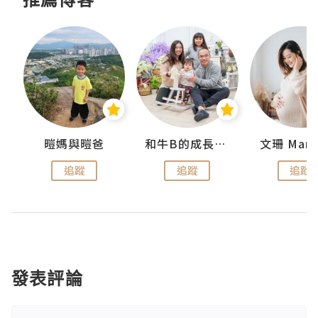
 Swan
暟媽與暟爸
和牛B的成長日記
文珊 ManS
追蹤
追蹤
追蹤
發表評論