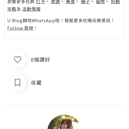
瀏覽更多社群
打卡
丶
旅遊
丶
美食
丶
親子
丶
寵物
丶
扮靚
攻略
及
活動情報
U Blog開咗WhatsApp啦！發掘更多吃喝玩樂資訊！
Follow 我哋
！
0個讚好
收藏