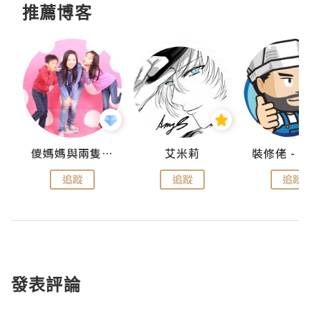
推薦博客
點滴
儍媽媽與兩隻小魔怪之家
艾米莉
追蹤
追蹤
追蹤
發表評論