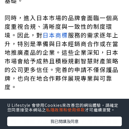
基礎。
同時，進入日本市場的品牌會面臨一個高
度重視合規、清晰度與一致性的制度環
境。因此，對
日本商標
服務的需求逐年上
升，特別是準備與日本經銷商合作或在當
地推廣產品的企業。這些企業深知，日本
市場會給予成熟且積極規劃智慧財產策略
的公司更多信任。完善的申請不僅保護品
牌，也向在地合作夥伴展現專業與可靠
度。
若企業瞄準的不是單一市場，而是整個東
U Lifestyle 會使用Cookies來改善您的網站體驗，請確定
您同意接受本網站之
私隱政策和使用條款
才可繼續瀏覽。
亞區域，智慧財產布局往往自然延伸為更
完整、跨國的規劃。當企業完成在中日兩
我已閱讀及同意