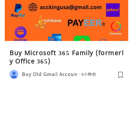
Buy Microsoft 365 Family (formerl
y Office 365)
Buy Old Gmail Accoun
6小時前