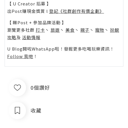
【 U Creator 招募 】
出Post賺現金獎賞 l
登記《社群創作有價企劃》
【 睇Post + 參加品牌活動 】
瀏覽更多社群
打卡
丶
旅遊
丶
美食
丶
親子
丶
寵物
丶
扮靚
攻略
及
活動情報
U Blog開咗WhatsApp啦！發掘更多吃喝玩樂資訊！
Follow 我哋
！
0個讚好
收藏