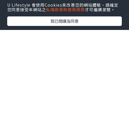
若企業瞄準的不是單一市場，而是整個東
U Lifestyle 會使用Cookies來改善您的網站體驗，請確定
您同意接受本網站之
私隱政策和使用條款
才可繼續瀏覽。
亞區域，智慧財產布局往往自然延伸為更
完整、跨國的規劃。當企業完成在中日兩
我已閱讀及同意
地的商標註冊後，通常也會察覺到技術層
級的保護同樣重要。在許多情況下，企業
會因此尋求協助，以取得
台灣專利
，特別
是在推出新技術、專業零組件或創新消費
產品時，需要更強而有力的發明保護。
在比較各市場的申請流程、分類制度、審
查時間與法律要求後，企業會更清楚地理
解，與熟悉區域規範的專業夥伴合作是多
麼重要。每一個市場都有不同的規則與審
查環境；企業需要的不只是提交申請的代
理商，而是能長期協助其市場擴張、整合