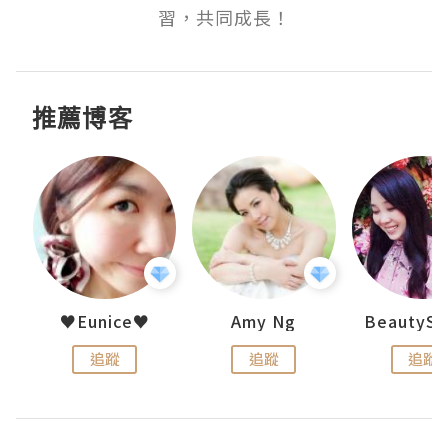
習，共同成長！
推薦博客
h 夏沫
♥Eunice♥
Amy Ng
追蹤
追蹤
追蹤