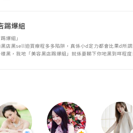
店踢爆組
踢爆組」

黑店黑sell迫買療程多多陷阱，真係小d定力都會比果d所謂
樣黑，我地「美容黑店踢爆組」就係要睇下你地黑到咩程度!!