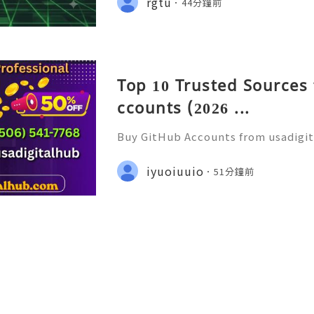
rgtu
44分鐘前
💼⏰📩🌟🌐✨ We are available onlin
Top 10 Trusted Sources
ccounts (2026 ...
Buy GitHub Accounts from usadigi
er Support — Fast, Reliable & Alw
tsApp: +1 (506) 541-7768 ✈️✨💎🌐🚀
iyuoiuuio
51分鐘前
ub 🎮✨💎🌐🚀⭐ Discord: usadigital