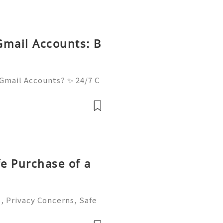
Gmail Accounts: B
Gmail Accounts? ✨ 24/7 C
& Always Ready 📲✨💎🌐🚀
💎🌐🚀⭐ Telegram: @usadi
gitalh
fe Purchase of a
, Privacy Concerns, Safe
nt Management Guide 202
to help you 24/7! 😊💯🔥