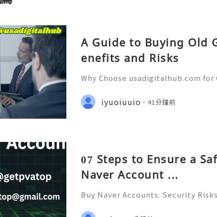
A Guide to Buying Old 
enefits and Risks
Why Choose usadigitalhub.com for 
ustomer Support — Fast, Reliable 
⭐ WhatsApp: +1 (506) 541-7768 ✈️✨
iyuoiuuio
41分鐘前
gitalhub 🎮✨💎🌐🚀⭐ Discord: usadi
07 Steps to Ensure a Sa
Naver Account ...
Buy Naver Accounts: Security Risks
Alternatives & Responsible Accou
6 🚪🚀💬📞📩 We’re always ready 