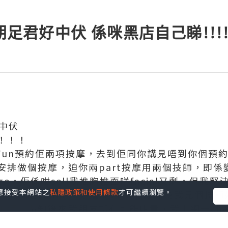
元朗足君好中伏 係咪黑店自己睇!!!!
好中伏
！！！
okFun預約佢兩項按摩，去到佢同你講見唔到你個
排做個按摩，迫你兩part按摩用兩個技師，即係變相
ge，佢係咁sell我推胸推面咩facial又剩，但
您同意接受本網站之
私隱政策和使用條款
才可繼續瀏覽。
我買左$348/50分鐘 x 20次。係因為我見個技
佢。點知後來我朋友話冇可能咁貴，我上網一chec
只係百幾蚊。於是我打去熱線查詢，佢仲要話元朗做緊