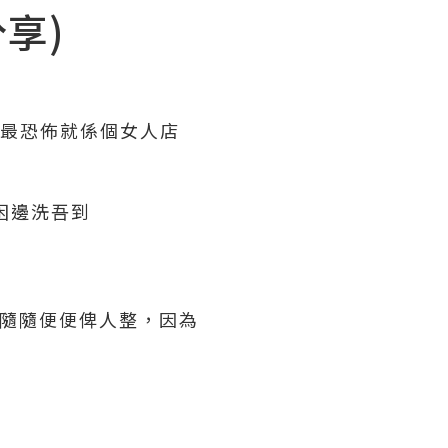
分享)
平最恐佈就係個女人店
困邊洗吾到
以隨隨便便俾人整，因為