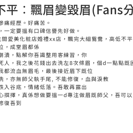
抱不平︰飄眉變毀眉(Fans
慘痛經歷。好痛苦。
，一定要搵有口碑信譽先好做。
左間愛美化粧店婚禮xx店，飄完大細鴛鴦，高低不
位，成堂眉都係
崩潰，點解你吾識整用客練習，你
死人，我之後花錢出去洗左8次條眉，個d一點點既
我都流血無眉毛，最後接近眉下既位
洗，亦無師父執手尾, 不能修復，血與淚教
跌入谷底，情緒低落。吾敢再露出
心撰擇，真係想做要搵一d專注做眉既師父，吾可
修復吾到