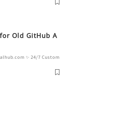
e
 for Old GitHub A
talhub.com ✨ 24/7 Custom
ays Ready 📲✨💎🌐🚀⭐ Wha
⭐ Telegram: @usadigitalh
hub 📧✨💎