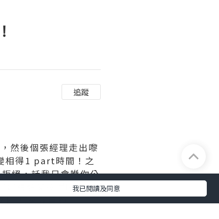
!
追蹤
預約，然後個張經理走出嚟
得1 part時間！之
我堅決拒絕，話我只會喺你公
師好好禮貌又按得唔錯，
我已閱讀及同意
k, 原來我買夠
優惠唔洗咁貴添…後來我