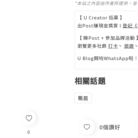
*本站之內容由作者所提供，
【 U Creator 招募 】
出Post賺現金獎賞 l
登記《
【 睇Post + 參加品牌活動 
瀏覽更多社群
打卡
丶
旅遊
U Blog開咗WhatsAp
相關話題
飄眉
0個讚好
0