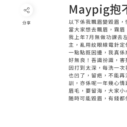
Maypig
以下係我飄眉變毀眉，
分享
當大家想去飄眉，霧眉
我上年7月無做功課去
主，亂用紋眼線電針定
一點點既困邊，我真係
好無良！吾識扮識，害
因打到太深，每洗一次
也凹了，留疤，不能再
訓，亦係呢一年幾心情
眉毛，要留海，大家小
随時可能毀眉，有錢都