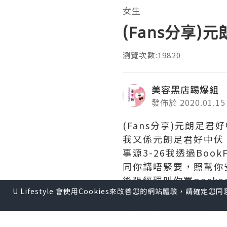
女生
(Fans分享)
瀏覽次數:19820
美容黑店踢爆組
發佈於 2020.01.15
(Fans分享)元朗足君
我又係元朗足君好中伏
事源3-26我透過Bo
同你講唔緊要，照幫你安
後張經理叫你買packa
U Lifestyle 會使用Cookies來改善您的網站體驗，請確定
司做普通全身按摩，結果
咁我賴好心，就當幫襯下
$6000，每part