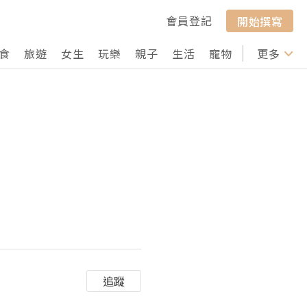
會員登記
開始撰寫
食
旅遊
女生
玩樂
親子
生活
寵物
行山
更多
打卡
追蹤