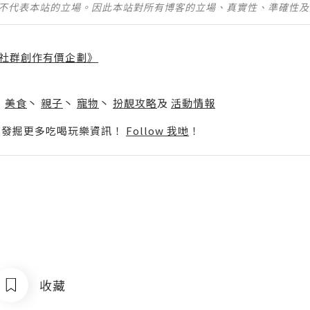
並不代表本站的立場。因此本站對所有博客的立場、真實性、準確性
社群創作有價企劃》
】
丶
美食
丶
親子
丶
寵物
丶
扮靚攻略
及
活動情報
p啦！發掘更多吃喝玩樂資訊！
Follow 我哋
！
收藏