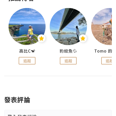
)
高比C🐒
豹紋魚💦
追蹤
追蹤
追蹤
發表評論