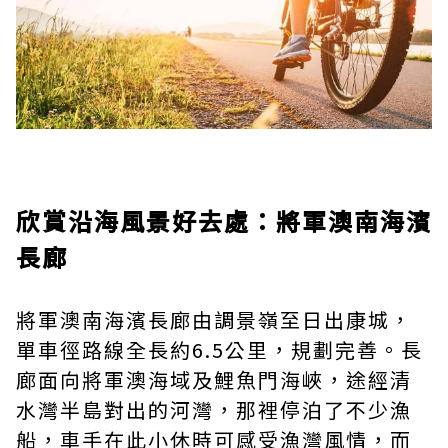
欣賞沿海風景好去處：將軍澳南海濱
長廊
將軍澳南海濱長廊由調景嶺至日出康城，
單車徑路線全長約6.5公里，規劃完善。長
廊面向將軍澳海域及鯉魚門海峽，途經清
水灣半島對出的河灣，那裡停泊了不少漁
船，車手在此小休時可感受漁灣風情，而