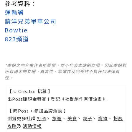
參考資料：
運輸署
鎮洋兄弟單車公司
Bowtie
823頻道
*本站之內容由作者所提供，並不代表本站的立場。因此本站對
所有博客的立場、真實性、準確性及完整性不負任何法律責
任。
【 U Creator 招募 】
出Post賺現金獎賞 l
登記《社群創作有價企劃》
【 睇Post + 參加品牌活動 】
瀏覽更多社群
打卡
丶
旅遊
丶
美食
丶
親子
丶
寵物
丶
扮靚
攻略
及
活動情報