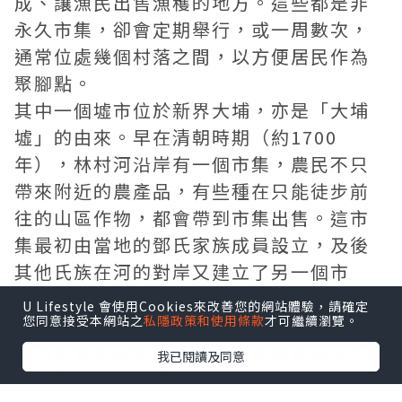
成、讓漁民出售漁穫的地方。這些都是非
永久市集，卻會定期舉行，或一周數次，
通常位處幾個村落之間，以方便居民作為
聚腳點。
其中一個墟市位於新界大埔，亦是「大埔
墟」的由來。早在清朝時期（約1700
年），林村河沿岸有一個市集，農民不只
帶來附近的農產品，有些種在只能徒步前
往的山區作物，都會帶到市集出售。這市
集最初由當地的鄧氏家族成員設立，及後
其他氏族在河的對岸又建立了另一個市
集，形成了競爭。為此更於文武廟中設立
U Lifestyle 會使用Cookies來改善您的網站體驗，請確定
您同意接受本網站之
私隱政策和使用條款
才可繼續瀏覽。
一個公秤，以解決任何糾紛。而廟內所供
奉的文昌帝和關武帝，正正象徵著以公平
我已閱讀及同意
公正處理社區事務。