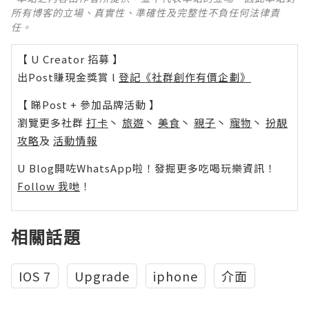
所有博客的立場、真實性、準確性及完整性不負任何法律責
任。
【 U Creator 招募 】
出Post賺現金獎賞 l
登記《社群創作有價企劃》
【 睇Post + 參加品牌活動 】
瀏覽更多社群
打卡
丶
旅遊
丶
美食
丶
親子
丶
寵物
丶
扮靚
攻略
及
活動情報
U Blog開咗WhatsApp啦！發掘更多吃喝玩樂資訊！
Follow 我哋
！
相關話題
IOS 7
Upgrade
iphone
介面