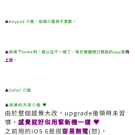
▲
Keypad 介面，這個介面我不喜歡。
▲
按兩下home制，跟以往不一樣了，現在要關閉已開啟的app是
向
上拉
。
▲
Safari 介面
▲
很美的天氣介面 ♥
由於整個感覺大改，upgrade後頓時未習
慣，
感覺就好似用緊新機一樣 ♥
之前用的iOS 6是很
容易無電
(怒)，