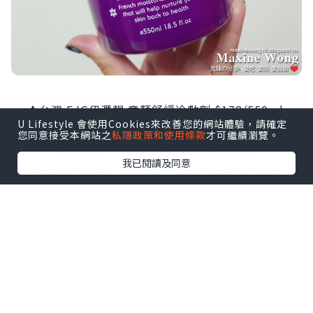
▲台灣 EJG伊澤靚 童顏舒緩冷敷劑 $178/550ml
U Lifestyle 會使用Cookies來改善您的網站體驗，請確定
不含西藥、酒精、色素、香料及有害金
您同意接受本網站之
私隱政策和使用條款
才可繼續瀏覽。
適合護理、調理、日曬後之肌膚使用
我已閱讀及同意
質地溫和清爽，，溫和調理肌膚，舒緩不適感
● 淨白無瑕、暢通毛孔
● 維持水分、保濕淨白
● 令肌膚更顯光滑柔嫩