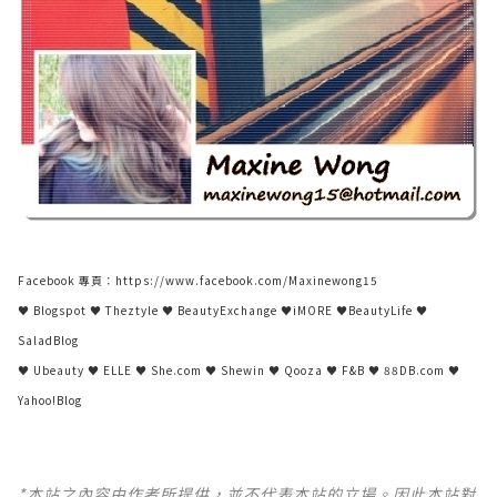
Facebook 專頁：
https://www.facebook.com/Maxinewong15
♥ Blogspot
♥ Theztyle
♥ BeautyExchange
♥iMORE
♥BeautyLife
♥
SaladBlog
♥ Ubeauty
♥ ELLE
♥ She.com
♥ Shewin
♥ Qooza
♥ F&B
♥ 88DB.com
♥
Yahoo!Blog
*本站之內容由作者所提供，並不代表本站的立場。因此本站對