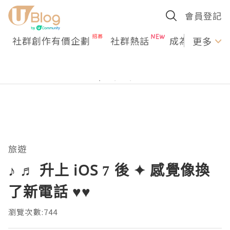
會員登記
社群創作有價企劃
社群熱話
成為U Creato
更多
旅遊
♪ ♬ 升上 iOS 7 後 ✦ 感覺像換
了新電話 ♥♥
瀏覽次數:744