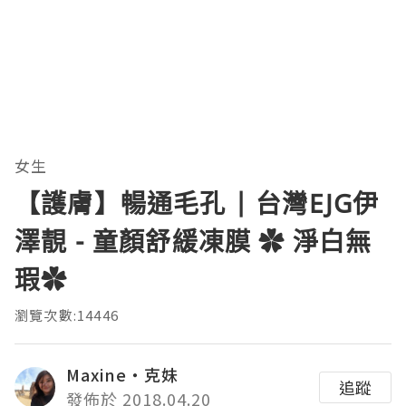
女生
【護膚】暢通毛孔 | 台灣EJG伊
澤靚 - 童顏舒緩凍膜 ✿ 淨白無
瑕✿
瀏覽次數:14446
Maxine‧克妹
追蹤
發佈於 2018.04.20