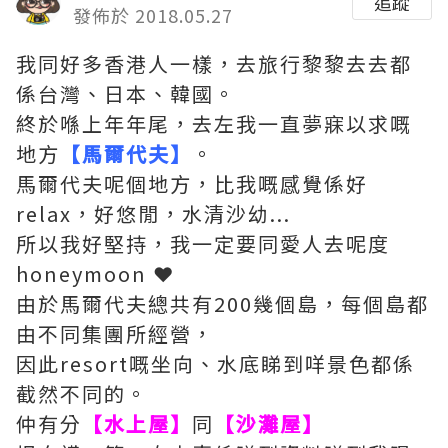
追蹤
發佈於 2018.05.27
我同好多香港人一樣，去旅行黎黎去去都
係台灣、日本、韓國。
終於喺上年年尾，去左我一直夢寐以求嘅
地方
【馬爾代夫】
。
馬爾代夫呢個地方，比我嘅感覺係好
relax，好悠閒，水清沙幼...
所以我好堅持，我一定要同愛人去呢度
honeymoon ❤
由於馬爾代夫總共有200幾個島，每個島都
由不同集團所經營，
因此resort嘅坐向、水底睇到咩景色都係
截然不同的。
仲有分
【水上屋】
同
【沙灘屋】