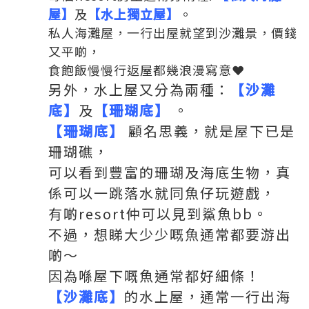
屋】
及
【水上獨立屋】
。
私人海灘屋，一行出屋就望到沙灘景，價錢
又平啲，
食飽飯慢慢行返屋都幾浪漫寫意❤
另外，水上屋又分為兩種：
【沙灘
底】
及
【珊瑚底】
。
【珊瑚底】
顧名思義，就是屋下已是
珊瑚礁，
可以看到豐富的珊瑚及海底生物，真
係可以一跳落水就同魚仔玩遊戲，
有啲resort仲可以見到鯊魚bb。
不過，想睇大少少嘅魚通常都要游出
啲～
因為喺屋下嘅魚通常都好細條！
【沙灘底】
的水上屋，通常一行出海