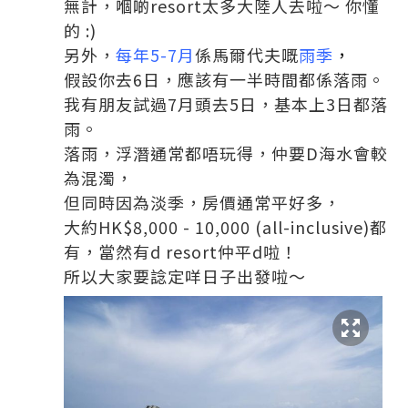
無計，嗰啲resort太多大陸人去啦～ 你懂
的 :)
另外，
每年5-7月
係馬爾代夫嘅
雨季
，
假設你去6日，應該有一半時間都係落雨。
我有朋友試過7月頭去5日，基本上3日都落
雨。
落雨，浮潛通常都唔玩得，仲要D海水會較
為混濁，
但同時因為淡季，房價通常平好多，
大約HK$8,000 - 10,000 (all-inclusive)都
有，當然有d resort仲平d啦！
所以大家要諗定咩日子出發啦～