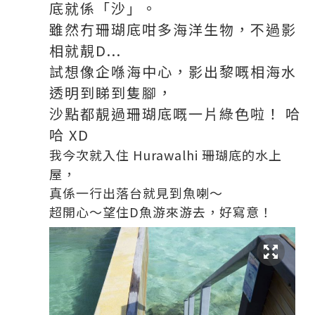
底就係「沙」。
雖然冇珊瑚底咁多海洋生物，不過影
相就靚D...
試想像企喺海中心，影出黎嘅相海水
透明到睇到隻腳，
沙點都靚過珊瑚底嘅一片綠色啦！ 哈
哈 XD
我今次就入住 Hurawalhi 珊瑚底的水上
屋，
真係一行出落台就見到魚喇～
超開心～望住D魚游來游去，好寫意！