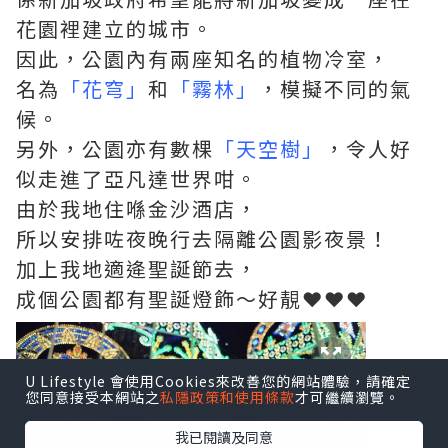
花園裡建立的城市。
因此，公園內有兩座知名的植物冷室，
名為
「花穹」
和
「霧林」
，模擬不同的氣
候。
另外，公園亦有數棵
「天空樹」
，令人好
似走進了亞凡達世界咁。
由於我地住喺金沙酒店，
所以安排咗夜晚行去隔離公園影夜景！
加上我地適逄聖誕節去，
成個公園都有聖誕燈飾～好靚❤❤❤
U Lifestyle 會使用Cookies來改善您的網站體驗，請確定
您同意接受本網站之
私隱政策和使用條款
才可繼續瀏覽。
我已閱讀及同意