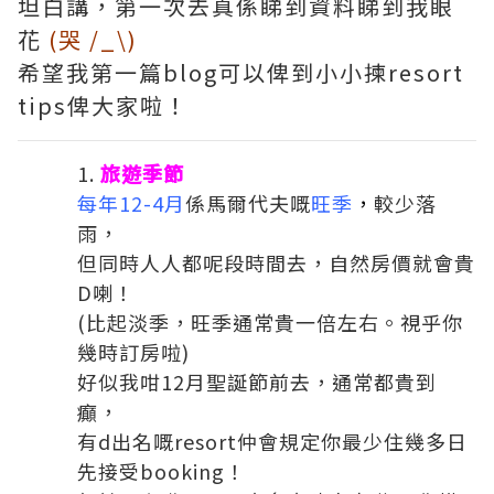
坦白講，第一次去真係睇到資料睇到我眼
花
(哭 /_\)
希望我第一篇blog可以俾到小小揀resort
tips俾大家啦！
旅遊季節
每年12-4月
係馬爾代夫嘅
旺季
，
較少落
雨，
但同時人人都呢段時間去，自然房價就會貴
D喇！
(比起淡季，旺季通常貴一倍左右。視乎你
幾時訂房啦)
好似我咁12月聖誕節前去，通常都貴到
癲，
有d出名嘅resort仲會規定你最少住幾多日
先接受booking！