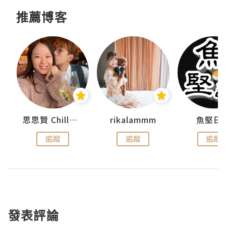
推薦博客
urnal
思思賢 ChillMyBabe
rikalammm
魚堅日
追蹤
追蹤
追蹤
發表評論