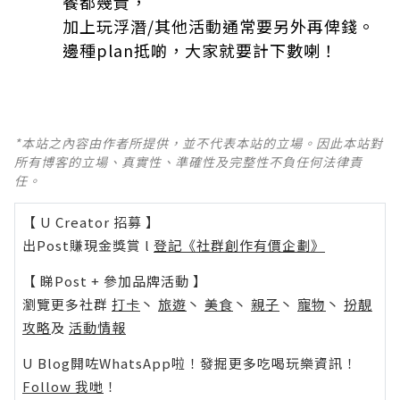
餐都幾貴，
加上玩浮潛/其他活動通常要另外再俾錢。
邊種plan抵啲，大家就要計下數喇！
*本站之內容由作者所提供，並不代表本站的立場。因此本站對
所有博客的立場、真實性、準確性及完整性不負任何法律責
任。
【 U Creator 招募 】
出Post賺現金獎賞 l
登記《社群創作有價企劃》
【 睇Post + 參加品牌活動 】
瀏覽更多社群
打卡
丶
旅遊
丶
美食
丶
親子
丶
寵物
丶
扮靚
攻略
及
活動情報
U Blog開咗WhatsApp啦！發掘更多吃喝玩樂資訊！
Follow 我哋
！